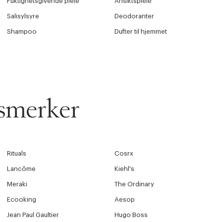
Fuktighetsgivende pleie
Ansiktspleie
Salisylsyre
Deodoranter
Shampoo
Dufter til hjemmet
smerker
Rituals
Cosrx
Lancôme
Kiehl's
Meraki
The Ordinary
Ecooking
Aesop
Jean Paul Gaultier
Hugo Boss