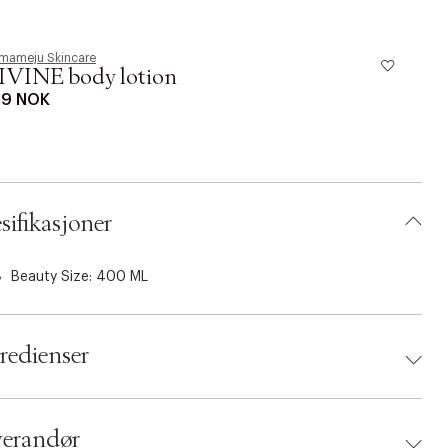
mameju Skincare
K
IVINE body lotion
H
9 NOK
6
sifikasjoner
Beauty Size: 400 ML
redienser
verandør