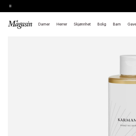
Pause
SLUTTER SNART
Kjøp 2, spar 20%
på hårprodukter
Damer
Herrer
Skjønnhet
Bolig
Barn
Gave
Forside
Skjønnhet
Hudpleie
Kroppspleie
Dusjsåpe
D