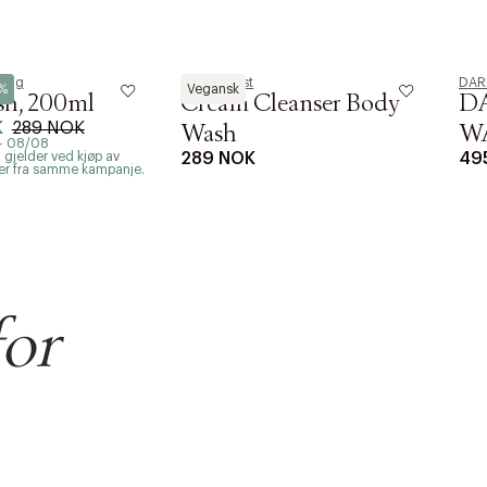
sing
Bodyologist
DAR
0%
Vegansk
h, 200ml
Cream Cleanser Body
D
K
289 NOK
Wash
W
 - 08/08
gjelder ved kjøp av
289 NOK
49
ter fra samme kampanje.
for
r at kunne se