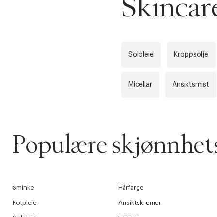
Skincar
Solpleie
Kroppsolje
Micellar
Ansiktsmist
Populære skjønnhets
Sminke
Hårfarge
Fotpleie
Ansiktskremer