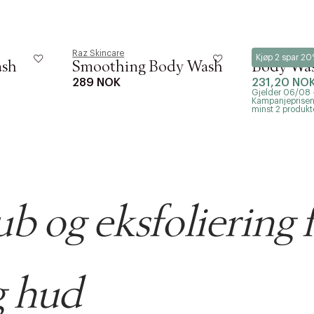
Raz Skincare
Lernberger Staf
Kjøp 2 spar 2
ash
Smoothing Body Wash
Body Was
289 NOK
231,20 NO
Gjelder 06/08
Kampanjeprisen 
minst 2 produk
b og eksfoliering 
AN IKKE PRODUKTET BLI FUNNET
 VIDEOEN
rakt over 699 NOK for Goodie-medlemmer
g hud
 ØNSKE
rre ikke vise dig denne video. Tillad statistiske cookies fo
 innen 2-5 virkedager.