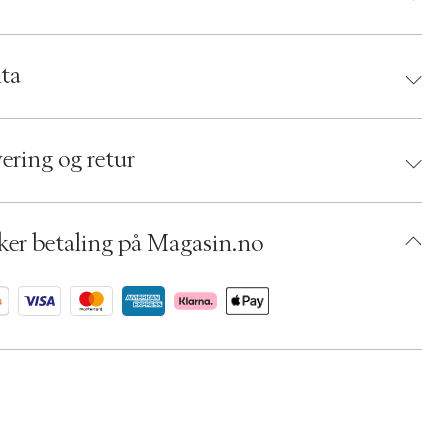
randør:
ta
rhetsinstruksjoner:
d:
Karmameju Skincare
 5710334015476
ering og retur
umbers: 04990940
 S00423906
ADFV97-0008
ker betaling på Magasin.no