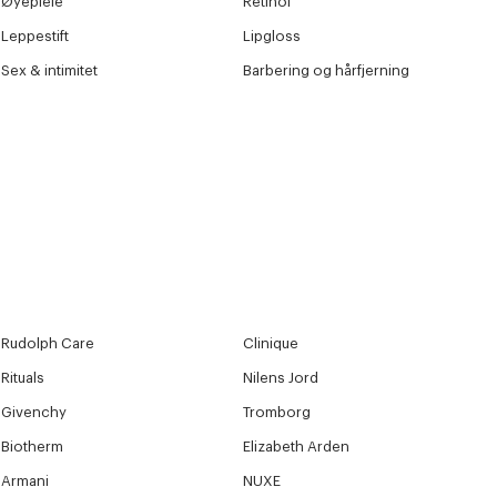
Øyepleie
Retinol
Leppestift
Lipgloss
Sex & intimitet
Barbering og hårfjerning
Rudolph Care
Clinique
Rituals
Nilens Jord
Givenchy
Tromborg
Biotherm
Elizabeth Arden
Armani
NUXE