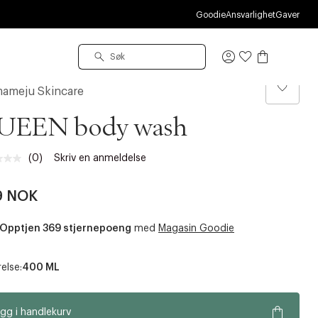
S
Goodie
Ansvarlighet
Gaver
Logg
inn
ameju Skincare
UEEN body wash
(0)
Skriv en anmeldelse
Ingen
vurdering.
Samme
9 NOK
sidelenke.
Opptjen 369 stjernepoeng
med
Magasin Goodie
else:
400 ML
gg i handlekurv