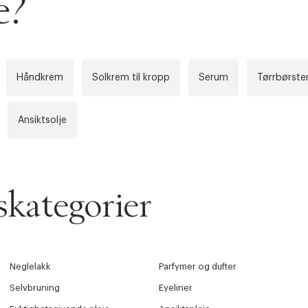
e?
Håndkrem
Solkrem til kropp
Serum
Tørrbørste
Ansiktsolje
kategorier
Neglelakk
Parfymer og dufter
Selvbruning
Eyeliner