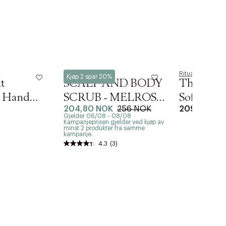
Neste
Ouai
Rituals
Kjøp 2 spar 20%
at
SCALP AND BODY
The Ritua
g Hand
SCRUB - MELROSE
Softenin
204,80 NOK
256 NOK
209 NOK
PLACE - TRAVEL
Scrub
Gjelder 06/08 - 08/08
Kampanjeprisen gjelder ved kjøp av
SIZE
minst 2 produkter fra samme
kampanje.
4.3
(3)