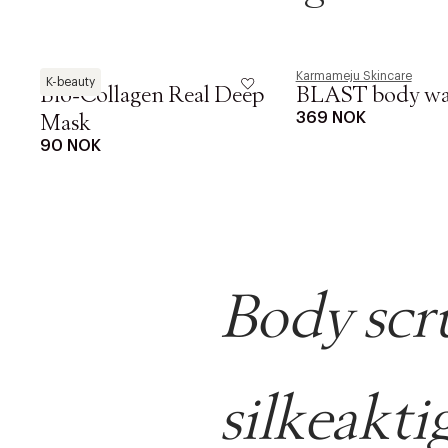
Biodance
Karmameju Skincare
K-beauty
Bio-Collagen Real Deep
BLAST body w
369 NOK
Mask
90 NOK
Body scru
DESSVERRE K
LA OSS VISE
Gratis f
silkeakti
TILFØY NYTT
Øv vi kan desvæ
Levering