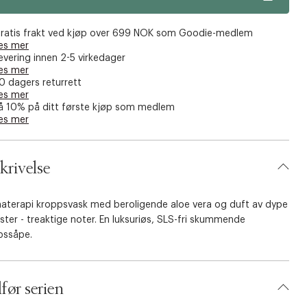
ratis frakt ved kjøp over 699 NOK som Goodie-medlem
es mer
evering innen 2-5 virkedager
es mer
0 dagers returrett
es mer
å 10% på ditt første kjøp som medlem
es mer
krivelse
aterapi kroppsvask med beroligende aloe vera og duft av dype
ter - treaktige noter. En luksuriøs, SLS-fri skummende
pssåpe.
lfør serien