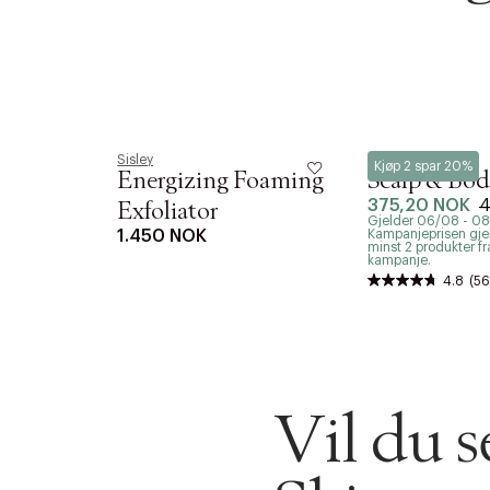
Forrige
videoen.
30 dager
Få 10% p
Sisley
Ouai
Kjøp 2 spar 20%
Energizing Foaming
Scalp & Bod
375,20 NOK
4
Exfoliator
Gjelder 06/08 - 0
1.450 NOK
Kampanjeprisen gjel
minst 2 produkter 
kampanje.
4.8
(56
Vil du 