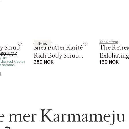
s returrett
Riktige informasjonskapsler
Lukk
å ditt første kjøp som medlem
L'Occitane
The Retreat
Nyhet
y Scrub
Shea Butter Karité
The Retre
69 NOK
Rich Body Scrub
Exfoliatin
8/08
der ved kjøp av
389 NOK
169 NOK
200ml
Wash
fra samme
)
se mer Karmameju