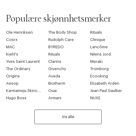
Populære skjønnhetsmerker
Ole Henriksen
The Body Shop
Rituals
Cosrx
Rudolph Care
Clinique
MAC
BYREDO
Lancôme
Kiehl's
Rituals
Nilens Jord
Yves Saint Laurent
Clarins
Meraki
The Ordinary
Givenchy
Tromborg
Origins
Aveda
Ecooking
Aesop
Biotherm
Elizabeth Arden
Karmameju Skincare
Ouai
Jean Paul Gaultier
Hugo Boss
Armani
NUXE
Vis alle