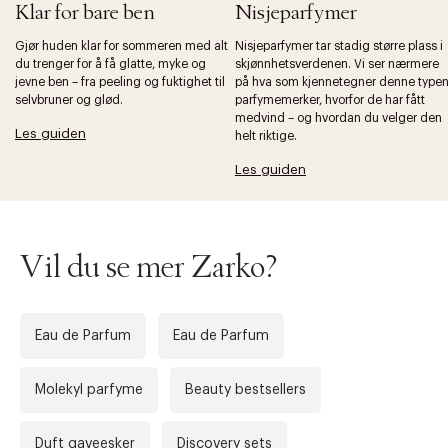
Klar for bare ben
Nisjeparfymer
Gjør huden klar for sommeren med alt
Nisjeparfymer tar stadig større plass i
du trenger for å få glatte, myke og
skjønnhetsverdenen. Vi ser nærmere
jevne ben – fra peeling og fuktighet til
på hva som kjennetegner denne type
Forrige
Ne
selvbruner og glød.
parfymemerker, hvorfor de har fått
medvind – og hvordan du velger den
Les guiden
helt riktige.
Les guiden
Vil du se mer Zarko?
Eau de Parfum
Eau de Parfum
Molekyl parfyme
Beauty bestsellers
Duft gaveesker
Discovery sets