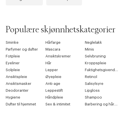
Populære skjønnhetskategorier
Sminke
Hårfarge
Neglelakk
Parfymer og dufter
Mascara
Minis
Fotpleie
Ansiktskremer
Selvbruning
Eyeliner
Hår
Kroppspleie
Solpleie
Lepper
Fuktighetsgivende pleie
Ansiktspleie
Øyepleie
Retinol
Ansiktsmasker
Anti-age
Salisylsyre
Deodoranter
Leppestift
Lipgloss
Hygiene
Håndpleie
Shampoo
Dufter til hjemmet
Sex & intimitet
Barbering og hårfjerning