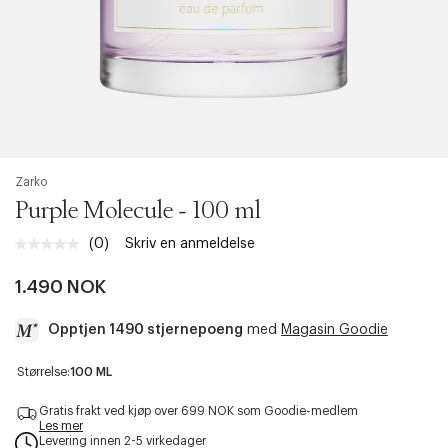
Zarko
Purple Molecule - 100 ml
(0)
Skriv en anmeldelse
Ingen
vurdering.
Samme
1.490 NOK
sidelenke.
Opptjen 1490 stjernepoeng
med
Magasin Goodie
a
Størrelse:
100 ML
c
c
Gratis frakt ved kjøp over 699 NOK som Goodie-medlem
e
Les mer
Levering innen 2-5 virkedager
s