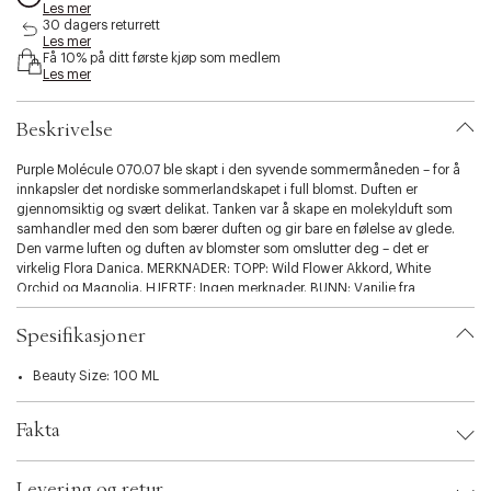
Les mer
s
30 dagers returrett
i
Les mer
b
Få 10% på ditt første kjøp som medlem
i
Les mer
l
i
Beskrivelse
t
y
Purple Molécule 070.07 ble skapt i den syvende sommermåneden – for å
.
innkapsler det nordiske sommerlandskapet i full blomst. Duften er
v
gjennomsiktig og svært delikat. Tanken var å skape en molekylduft som
a
samhandler med den som bærer duften og gir bare en følelse av glede.
r
Den varme luften og duften av blomster som omslutter deg – det er
i
virkelig Flora Danica. MERKNADER: TOPP: Wild Flower Akkord, White
a
Orchid og Magnolia. HJERTE: Ingen merknader. BUNN: Vanilje fra
t
Madagaskar, Molekyler, Sandalwood og Silver Musk Akkord.
i
o
Spesifikasjoner
n
.
Beauty Size: 100 ML
s
e
Fakta
l
e
c
Brand:
Zarko
Levering og retur
EAN: 5712598001028