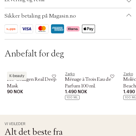
t
i
Ax numbers: 05057299
o
SKU: S00442233
Sikker betaling på Magasin.no
n
ID: ADMT63-0008
Anbefalt for deg
Biodance
Zarko
Zarko
K-beauty
Bio-Collagen Real Deep
Ménage à Trois Eau de
Moléc
Mask
Parfum 100 ml.
Beac
90 NOK
1.490 NOK
1.490
100 ML
100 M
VI VEILEDER
Alt det beste fra