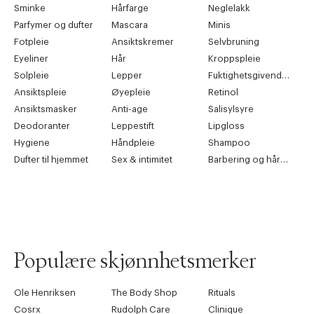
Sminke
Hårfarge
Neglelakk
Parfymer og dufter
Mascara
Minis
Fotpleie
Ansiktskremer
Selvbruning
Eyeliner
Hår
Kroppspleie
Solpleie
Lepper
Fuktighetsgivende pleie
Ansiktspleie
Øyepleie
Retinol
Ansiktsmasker
Anti-age
Salisylsyre
Deodoranter
Leppestift
Lipgloss
Hygiene
Håndpleie
Shampoo
Dufter til hjemmet
Sex & intimitet
Barbering og hårfjerning
Populære skjønnhetsmerker
Ole Henriksen
The Body Shop
Rituals
Cosrx
Rudolph Care
Clinique