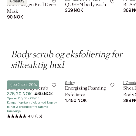
K-beauty
Bio-Collagen Real Deep
QUEEN body wash
BLAS
369 NOK
369 
Mask
90 NOK
Body scrub og eksfoliering for
silkeaktig hud
Ouai
Sisley
L'Occit
Kjøp 2 spar 20%
Scalp & Body Scrub
Energizing Foaming
Shea 
375,20 NOK
469 NOK
Exfoliator
Body 
Gjelder 06/08 - 08/08
1.450 NOK
389 
Kampanjeprisen gjelder ved kjøp av
minst 2 produkter fra samme
kampanje.
4.8
(56)