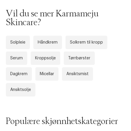
Forrige
Ne
Vil du se mer Karmameju
Skincare?
Solpleie
Håndkrem
Solkrem til kropp
Serum
Kroppsolje
Tørrbørster
Dagkrem
Micellar
Ansiktsmist
Ansiktsolje
Populære skjønnhetskategorier