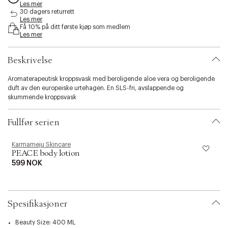
Les mer
s
30 dagers returrett
i
Les mer
b
Få 10% på ditt første kjøp som medlem
i
Les mer
l
i
Beskrivelse
t
y
Aromaterapeutisk kroppsvask med beroligende aloe vera og beroligende
.
duft av den europeiske urtehagen. En SLS-fri, avslappende og
v
skummende kroppsvask
a
r
i
Fullfør serien
a
t
i
Karmameju Skincare
K
PEACE body lotion
o
n
599 NOK
.
s
e
l
Spesifikasjoner
e
c
Beauty Size: 400 ML