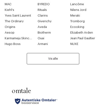
MAC
BYREDO
Lancôme
Kiehl's
Rituals
Nilens Jord
Yves Saint Laurent
Clarins
Meraki
The Ordinary
Givenchy
Tromborg
Origins
Aveda
Ecooking
Aesop
Biotherm
Elizabeth Arden
Karmameju Skincare
Ouai
Jean Paul Gaultier
Hugo Boss
Armani
NUXE
Vis alle