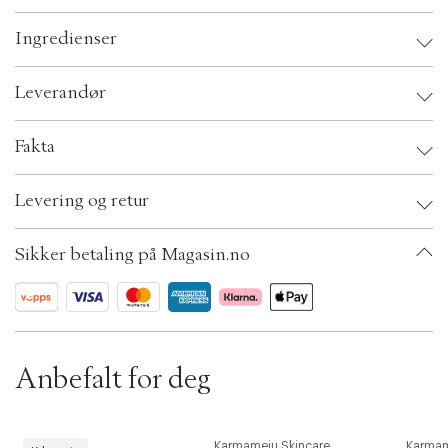
t
i
o
Ingredienser
n
Leverandør
Leverandør:
Fakta
Sikkerhetsinstruksjoner:
Brand:
Karmameju Skincare
Levering og retur
EAN: 5710334015469
Ax numbers: 04990939
SKU: S00423905
Sikker betaling på Magasin.no
OBS:
ID: ADFX21-0008
Anbefalt for deg
Biodance
Karmameju Skincare
Karmam