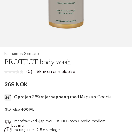
Karmameju Skincare
PROTECT body wash
(0)
Skriv en anmeldelse
Ingen
vurdering.
Samme
369 NOK
sidelenke.
Opptjen 369 stjernepoeng
med
Magasin Goodie
a
Størrelse:
400 ML
c
c
Gratis frakt ved kjøp over 699 NOK som Goodie-medlem
e
Les mer
Levering innen 2-5 virkedager
s