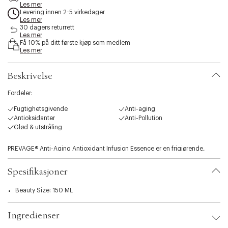
e
Les mer
Levering innen 2-5 virkedager
s
Les mer
s
30 dagers returrett
i
Les mer
b
Få 10% på ditt første kjøp som medlem
i
Les mer
l
i
Beskrivelse
t
y
Fordeler:
.
v
Fugtighetsgivende
Anti-aging
a
Antioksidanter
Anti-Pollution
r
Glød & utstråling
i
a
PREVAGE® Anti-Aging Antioxidant Infusion Essence er en frigjørende,
t
biofermentert vannbasert essens som skjemmer bort huden med viktige
i
antioksidanter samtidig som den tilfører fuktighet og beskytter huden.
o
Spesifikasjoner
Avansert Hydrachannel Technology hydrerer og essensielle antioksidanter
n
i de dypeste lagene i huden, og styrker Hud naturlige fuktighetsnivåer –
.
Beauty Size: 150 ML
både øyeblikkelig og kontinuerlig. Det mineralrike biofermenterte vannet
s
revitaliserer huden synlig, og gjør den myk, komfortabel og bedre i stand til
e
å motstå den påfølgende hudpleierutinen.
Ingredienser
l
e