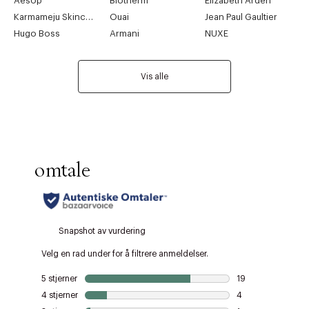
Aesop
Biotherm
Elizabeth Arden
Karmameju Skincare
Ouai
Jean Paul Gaultier
Hugo Boss
Armani
NUXE
Vis alle