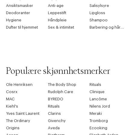
Ansiktsmasker
Anti-age
Salisylsyre
Deodoranter
Leppestift
Lipgloss
Hygiene
Håndpleie
Shampoo
Dufter til hjemmet
Sex & intimitet
Barbering og hårfjerning
Populære skjønnhetsmerker
Ole Henriksen
The Body Shop
Rituals
Cosrx
Rudolph Care
Clinique
MAC
BYREDO
Lancôme
Kiehl's
Rituals
Nilens Jord
Yves Saint Laurent
Clarins
Meraki
The Ordinary
Givenchy
Tromborg
Origins
Aveda
Ecooking