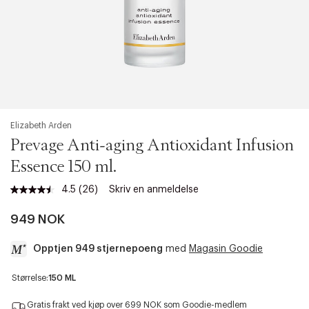
Elizabeth Arden
Prevage Anti-aging Antioxidant Infusion
Essence 150 ml.
4.5
(26)
Skriv en anmeldelse
Les
26
omtaler.
949 NOK
Samme
sidelenke.
Opptjen 949 stjernepoeng
med
Magasin Goodie
a
Størrelse:
150 ML
c
c
Gratis frakt ved kjøp over 699 NOK som Goodie-medlem