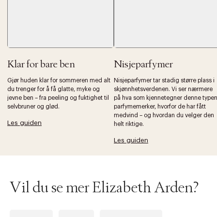
Klar for bare ben
Nisjeparfymer
Gjør huden klar for sommeren med alt
Nisjeparfymer tar stadig større plass i
du trenger for å få glatte, myke og
skjønnhetsverdenen. Vi ser nærmere
jevne ben – fra peeling og fuktighet til
på hva som kjennetegner denne type
selvbruner og glød.
parfymemerker, hvorfor de har fått
medvind – og hvordan du velger den
Les guiden
helt riktige.
Les guiden
Vil du se mer Elizabeth Arden?