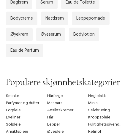
Dagkrem
Serum
Eau de Toilette
Bodycreme
Nattkrem
Leppepomade
Øyekrem
Øyeserum
Bodylotion
Eau de Parfum
Populære skjønnhetskategorier
Sminke
Hårfarge
Neglelakk
Parfymer og dufter
Mascara
Minis
Fotpleie
Ansiktskremer
Selvbruning
Eyeliner
Hår
Kroppspleie
Solpleie
Lepper
Fuktighetsgivende pleie
Ansiktspleie
Øyepleie
Retinol