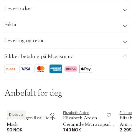
c
Leverandør
t
i
o
Leverandør:
Fakta
n
Sikkerhetsinstruksjoner:
Brand:
Elizabeth Arden
Levering og retur
EAN: 085805544195
Ax numbers: 03878669
SKU: S00253075
Sikker betaling på Magasin.no
ID: ABDE07-0008
Anbefalt for deg
Biodance
Elizabeth Arden
Elizabe
K-beauty
Bio-Collagen Real Deep
Elizabeth Arden
Eliza
Mask
Ceramide Micro capsule
Anti-a
90 NOK
749 NOK
2.299
skin replenishing essence
0 50 