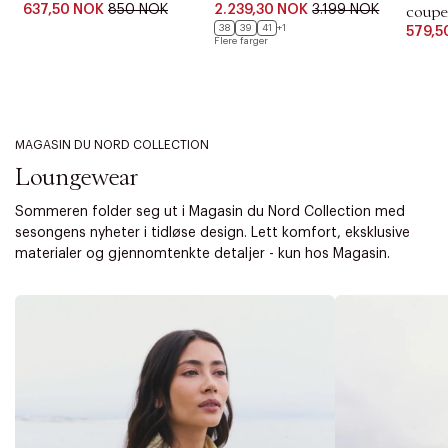
637,50 NOK
850 NOK
2.239,30 NOK
3.199 NOK
coupe
38
39
41
+1
579,5
Flere farger
MAGASIN DU NORD COLLECTION
Loungewear
Sommeren folder seg ut i Magasin du Nord Collection med
sesongens nyheter i tidløse design. Lett komfort, eksklusive
materialer og gjennomtenkte detaljer - kun hos Magasin.