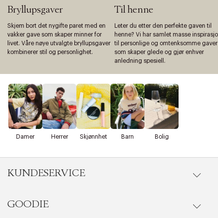
Bryllupsgaver
Til henne
Skjem bort det nygifte paret med en
Leter du etter den perfekte gaven til
vakker gave som skaper minner for
henne? Vi har samlet masse inspirasj
livet. Våre nøye utvalgte bryllupsgaver
til personlige og omtenksomme gaver
kombinerer stil og personlighet.
som skaper glede og gjør enhver
anledning spesiell.
Damer
Herrer
Skjønnhet
Barn
Bolig
KUNDESERVICE
GOODIE
Gå til kundeservice