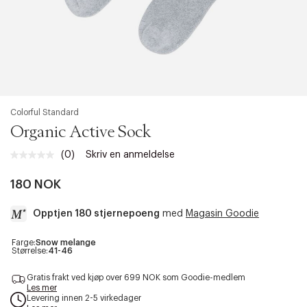
Colorful Standard
Organic Active Sock
(0)
Skriv en anmeldelse
Ingen
vurdering.
Samme
180 NOK
sidelenke.
Opptjen 180 stjernepoeng
med
Magasin Goodie
a
Farge:
Snow melange
Størrelse:
41-46
c
c
Gratis frakt ved kjøp over 699 NOK som Goodie-medlem
e
Les mer
s
Levering innen 2-5 virkedager
s