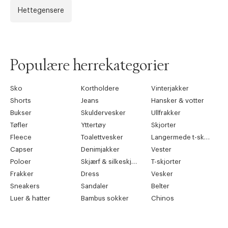
Hettegensere
Forrige
Ne
Populære herrekategorier
Sko
Kortholdere
Vinterjakker
Shorts
Jeans
Hansker & votter
Bukser
Skuldervesker
Ullfrakker
Tøfler
Yttertøy
Skjorter
Fleece
Toalettvesker
Langermede t-skjorter
Capser
Denimjakker
Vester
Poloer
Skjærf & silkeskjærf
T-skjorter
Frakker
Dress
Vesker
Sneakers
Sandaler
Belter
Luer & hatter
Bambus sokker
Chinos