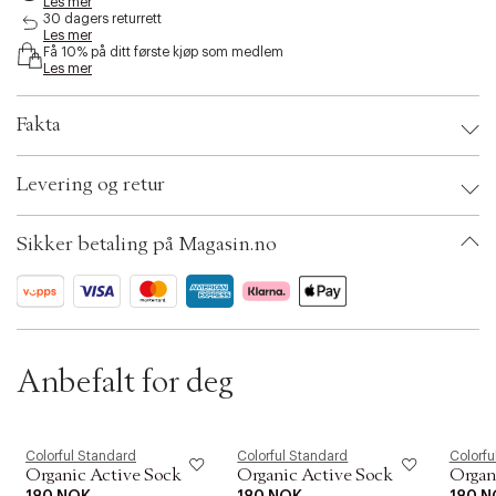
Les mer
i
30 dagers returrett
b
Les mer
Få 10% på ditt første kjøp som medlem
i
Les mer
l
i
t
Fakta
y
.
Brand:
Colorful Standard
v
Levering og retur
EAN: 5602991160449
a
Clothing Size: 41-46
r
Color: Snow melange
i
Sikker betaling på Magasin.no
Ax numbers: 06782239
a
SKU: S14253525
t
ID: BKJM26-0D3L
i
o
n
.
Anbefalt for deg
s
e
l
e
c
Colorful Standard
Colorful Standard
Colorfu
Organic Active Sock
Organic Active Sock
Organ
t