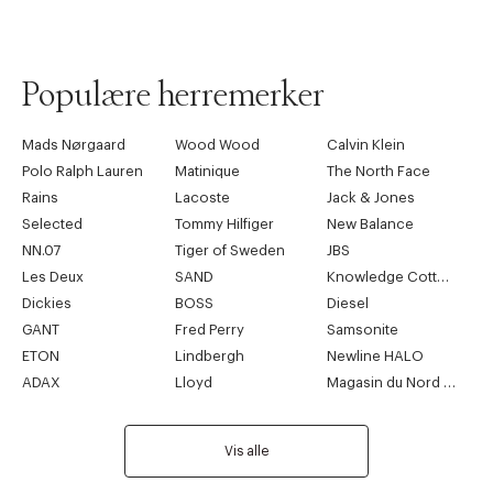
Populære herremerker
Mads Nørgaard
Wood Wood
Calvin Klein
Polo Ralph Lauren
Matinique
The North Face
Rains
Lacoste
Jack & Jones
Selected
Tommy Hilfiger
New Balance
NN.07
Tiger of Sweden
JBS
Les Deux
SAND
Knowledge Cotton Apparel
Dickies
BOSS
Diesel
GANT
Fred Perry
Samsonite
ETON
Lindbergh
Newline HALO
ADAX
Lloyd
Magasin du Nord Collection
Vis alle