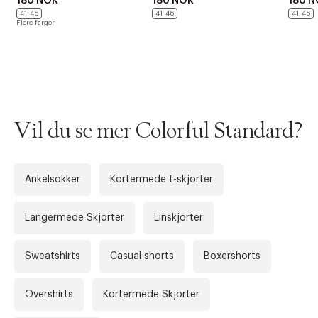
i
180 NOK
180 NOK
180 N
o
41-46
41-46
41-46
Flere farger
n
Vil du se mer Colorful Standard?
Ankelsokker
Kortermede t-skjorter
Langermede Skjorter
Linskjorter
Sweatshirts
Casual shorts
Boxershorts
Overshirts
Kortermede Skjorter