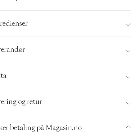
redienser
verandør
randør:
ta
rhetsinstruksjoner:
d:
Ole Henriksen
 840026641586
ering og retur
umbers: 05245276
 S00485404
AECQ14-0008
ker betaling på Magasin.no