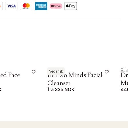
Aesop
Orig
Vegansk
eed Face
In Two Minds Facial
Dr
Cleanser
Mu
K
fra
335 NOK
44
Fa
r at kunne se