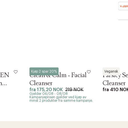
Löwengrip
Aesop
Kjøp 2 spar 20%
Vegansk
SEN
Clean & Calm - Facial
Parsley S
h
Cleanser
Cleanser
fra
175,20 NOK
219 NOK
fra
410 NO
uble
Gjelder 06/08 - 08/08
AN IKKE PRODUKTET BLI FUNNET
Kampanjeprisen gjelder ved kjøp av
minst 2 produkter fra samme kampanje.
 VIDEOEN
rakt over 699 NOK for Goodie-medlemmer
 ØNSKE
rre ikke vise dig denne video. Tillad statistiske cookies fo
 innen 2-5 virkedager.