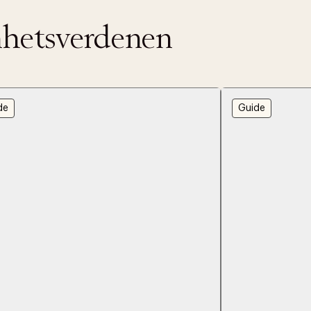
nnhetsverdenen
s returrett
Riktige informasjonskapsler
Lukk
å ditt første kjøp som medlem
de
Guide