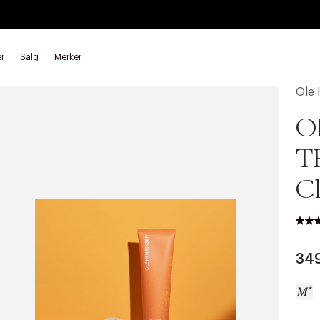
r
Salg
Merker
Rensegel
Ole 
O
T
Cl
34