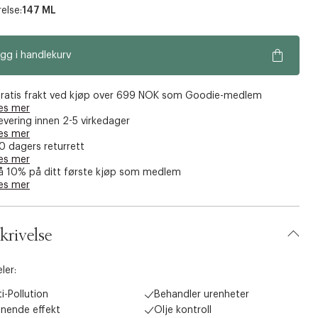
else:
147 ML
gg i handlekurv
ratis frakt ved kjøp over 699 NOK som Goodie-medlem
es mer
evering innen 2-5 virkedager
es mer
0 dagers returrett
es mer
å 10% på ditt første kjøp som medlem
es mer
krivelse
ler:
i-Pollution
Behandler urenheter
snende effekt
Olje kontroll