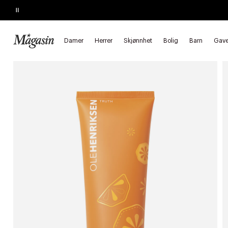
Pause
SLUTTER I KVELD
Kjøp 2, spar 20%
på hårprodukter
Damer
Herrer
Skjønnhet
Bolig
Barn
Gave
Forside
Skjønnhet
Hudpleie
Ansiktspleie
Ansiktsrens