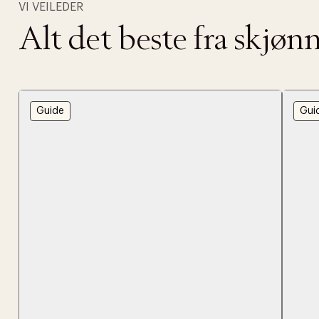
Forrige
VI VEILEDER
videoen.
Alt det beste fra skjø
30 dager
Få 10% p
Guide
Gui