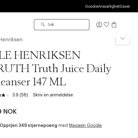
S
Goodie
Ansvarlighet
Gaver
Logg
inn
Henriksen
LE HENRIKSEN
RUTH Truth Juice Daily
eanser 147 ML
3.9
(58)
Skriv en anmeldelse
Les
58
omtaler.
9 NOK
Samme
sidelenke.
Opptjen 349 stjernepoeng
med
Magasin Goodie