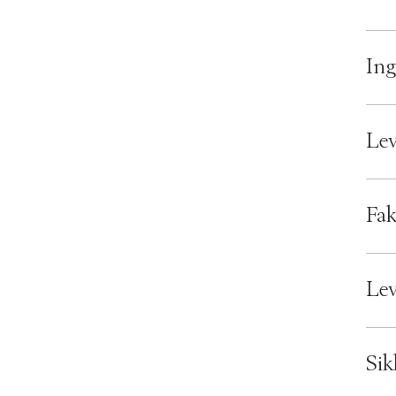
Ing
Le
Leve
Fak
Sikke
Bran
EAN:
Lev
Ax n
SKU:
ID: 
Sik