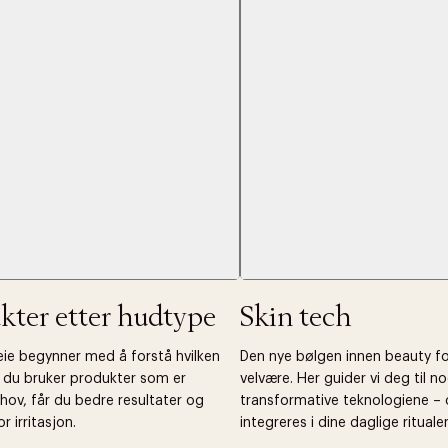
kter etter hudtype
Skin tech
leie begynner med å forstå hvilken
Den nye bølgen innen beauty f
r du bruker produkter som er
velvære. Her guider vi deg til 
hov, får du bedre resultater og
transformative teknologiene –
r irritasjon.
integreres i dine daglige ritualer