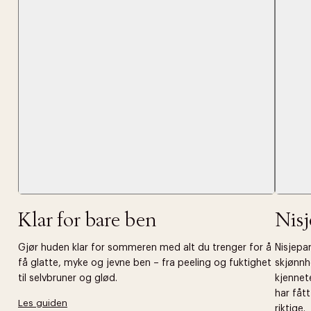
Klar for bare ben
Nis
Gjør huden klar for sommeren med alt du trenger for å
Nisjepar
få glatte, myke og jevne ben – fra peeling og fuktighet
skjønnh
til selvbruner og glød.
kjennet
har fåt
Les guiden
riktige.