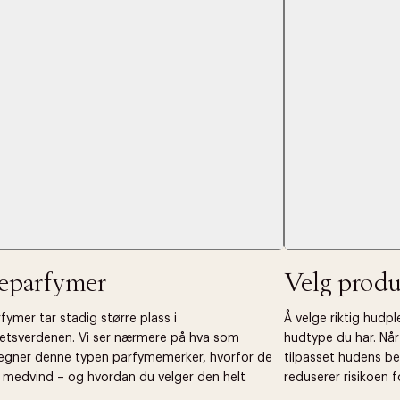
jeparfymer
Velg produ
fymer tar stadig større plass i
Å velge riktig hudp
etsverdenen. Vi ser nærmere på hva som
hudtype du har. Nå
egner denne typen parfymemerker, hvorfor de
tilpasset hudens be
t medvind – og hvordan du velger den helt
reduserer risikoen fo