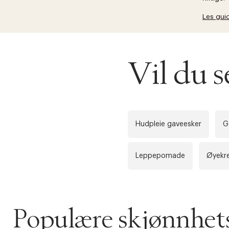
Les gui
Vil du 
Hudpleie gaveesker
G
Leppepomade
Øyekr
Populære skjønnhets