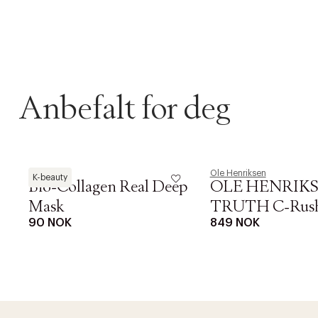
Anbefalt for deg
Biodance
Ole Henriksen
K-beauty
Bio-Collagen Real Deep
OLE HENRIK
Mask
TRUTH C-Rus
90 NOK
849 NOK
Brightening Do
DESSVERRE K
Creme 50 ML
LA OSS VISE
Gratis f
TILFØY NYTT
Øv vi kan desvæ
Levering