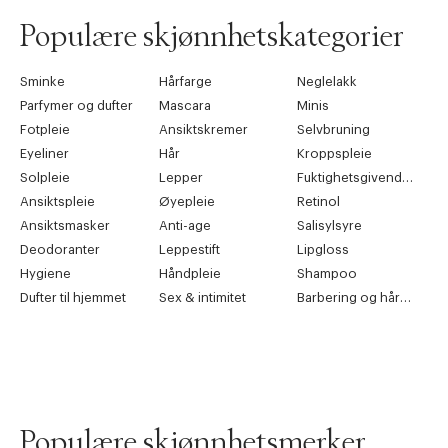
Populære skjønnhetskategorier
Forrige
Ne
Sminke
Hårfarge
Neglelakk
Parfymer og dufter
Mascara
Minis
Fotpleie
Ansiktskremer
Selvbruning
Eyeliner
Hår
Kroppspleie
Solpleie
Lepper
Fuktighetsgivende pleie
Ansiktspleie
Øyepleie
Retinol
Ansiktsmasker
Anti-age
Salisylsyre
Deodoranter
Leppestift
Lipgloss
Hygiene
Håndpleie
Shampoo
Dufter til hjemmet
Sex & intimitet
Barbering og hårfjerning
Populære skjønnhetsmerker