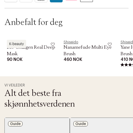
t
i
o
n
Anbefalt for deg
Biodance
Shiseido
Shisei
K-beauty
Bio-Collagen Real Deep
Nanamefude Multi Eye
Yane 
Mask
Brush
Brush
90 NOK
460 NOK
410 
VI VEILEDER
Alt det beste fra
skjønnhetsverdenen
Guide
Guide