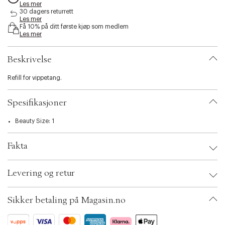
Les mer
s
30 dagers returrett
i
Les mer
b
Få 10% på ditt første kjøp som medlem
i
Les mer
l
i
Beskrivelse
t
y
Refill for vippetang.
.
v
a
Spesifikasjoner
r
i
Beauty Size: 1
a
t
i
Fakta
o
n
Brand:
Shiseido
.
Levering og retur
EAN: 729238500976
s
Ax numbers: 01515975
e
SKU: S00062357
l
Sikker betaling på Magasin.no
ID: AAFL55-0008
e
c