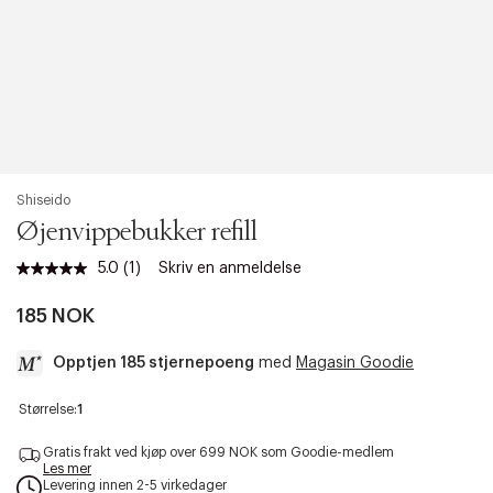
Shiseido
Øjenvippebukker refill
5.0
(1)
Skriv en anmeldelse
Les
1
omtale.
185 NOK
Samme
sidelenke.
Opptjen 185 stjernepoeng
med
Magasin Goodie
a
Størrelse:
1
c
c
Gratis frakt ved kjøp over 699 NOK som Goodie-medlem
e
Les mer
Levering innen 2-5 virkedager
s