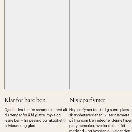
Klar for bare ben
Nisjeparfymer
Gjør huden klar for sommeren med alt
Nisjeparfymer tar stadig større plass i
du trenger for å få glatte, myke og
skjønnhetsverdenen. Vi ser nærmere
jevne ben – fra peeling og fuktighet til
på hva som kjennetegner denne type
selvbruner og glød.
parfymemerker, hvorfor de har fått
medvind – og hvordan du velger den