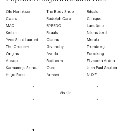
Ole Henriksen
The Body Shop
Rituals
Cosrx
Rudolph Care
Clinique
MAC
BYREDO
Lancôme
Kiehl's
Rituals
Nilens Jord
Yves Saint Laurent
Clarins
Meraki
The Ordinary
Givenchy
Tromborg
Origins
Aveda
Ecooking
Aesop
Biotherm
Elizabeth Arden
Karmameju Skincare
Ouai
Jean Paul Gaultier
Hugo Boss
Armani
NUXE
Vis alle