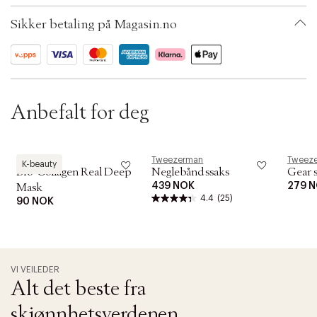
t
i
SKU: S00229620
Sikker betaling på Magasin.no
o
ID: AAYQ92-0008
n
Anbefalt for deg
Biodance
Tweezerman
Tweez
K-beauty
Bio-Collagen Real Deep
Neglebåndssaks
Gear s
439 NOK
279 
Mask
4.4
(25)
90 NOK
VI VEILEDER
Alt det beste fra
skjønnhetsverdenen