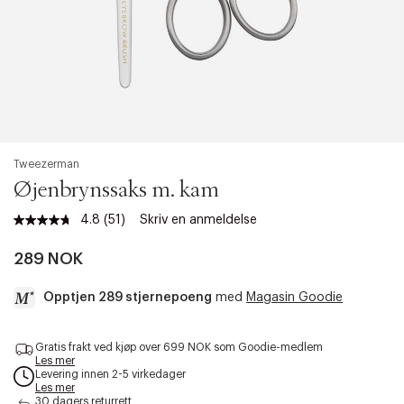
Tweezerman
Øjenbrynssaks m. kam
4.8
(51)
Skriv en anmeldelse
Les
51
omtaler.
289 NOK
Samme
sidelenke.
Opptjen 289 stjernepoeng
med
Magasin Goodie
a
Gratis frakt ved kjøp over 699 NOK som Goodie-medlem
c
Les mer
c
Levering innen 2-5 virkedager
e
Les mer
s
30 dagers returrett