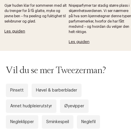
Gjør huden klar for sommeren med alt
Nisjeparfymer tar stadig større plass i
du trenger for å få glatte, myke og
skjønnhetsverdenen. Vi ser nærmere
jevne ben – fra peeling og fuktighet til
på hva som kjennetegner denne type
selvbruner og glød.
parfymemerker, hvorfor de har fått
medvind – og hvordan du velger den
Les guiden
helt riktige.
Les guiden
Vil du se mer Tweezerman?
Pinsett
Høvel & barberblader
Annet hudpleierutstyr
Øyevipper
Negleklipper
Sminkespeil
Neglefil