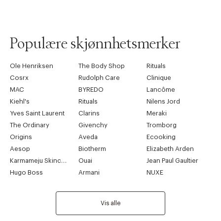
Populære skjønnhetsmerker
Ole Henriksen
The Body Shop
Rituals
Cosrx
Rudolph Care
Clinique
MAC
BYREDO
Lancôme
Kiehl's
Rituals
Nilens Jord
Yves Saint Laurent
Clarins
Meraki
The Ordinary
Givenchy
Tromborg
Origins
Aveda
Ecooking
Aesop
Biotherm
Elizabeth Arden
Karmameju Skincare
Ouai
Jean Paul Gaultier
Hugo Boss
Armani
NUXE
Vis alle