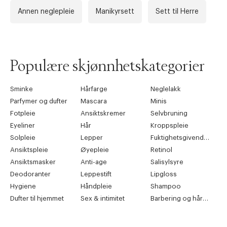
Annen neglepleie
Manikyrsett
Sett til Herre
Populære skjønnhetskategorier
Sminke
Hårfarge
Neglelakk
Parfymer og dufter
Mascara
Minis
Fotpleie
Ansiktskremer
Selvbruning
Eyeliner
Hår
Kroppspleie
Solpleie
Lepper
Fuktighetsgivende pleie
Ansiktspleie
Øyepleie
Retinol
Ansiktsmasker
Anti-age
Salisylsyre
Deodoranter
Leppestift
Lipgloss
Hygiene
Håndpleie
Shampoo
Dufter til hjemmet
Sex & intimitet
Barbering og hårfjerning