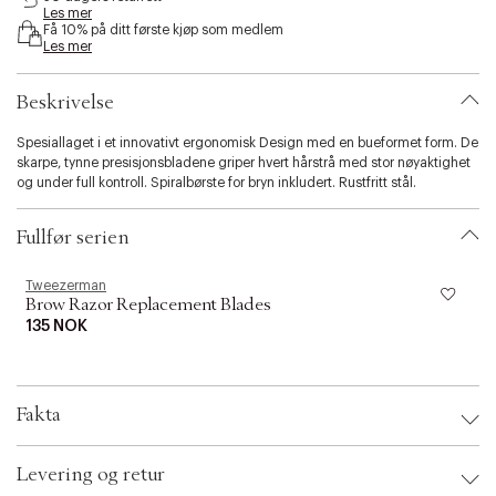
Les mer
s
Få 10% på ditt første kjøp som medlem
i
Les mer
b
i
l
Beskrivelse
i
t
Spesiallaget i et innovativt ergonomisk Design med en bueformet form. De
y
skarpe, tynne presisjonsbladene griper hvert hårstrå med stor nøyaktighet
.
og under full kontroll. Spiralbørste for bryn inkludert. Rustfritt stål.
v
a
Fullfør serien
r
i
a
Tweezerman
t
Brow Razor Replacement Blades
i
135 NOK
o
n
.
s
Fakta
e
l
e
Brand:
Tweezerman
Levering og retur
c
EAN: 038097291407
Ax numbers: 03679160