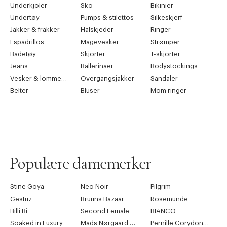
Underkjoler
Sko
Bikinier
Undertøy
Pumps & stilettos
Silkeskjerf
Jakker & frakker
Halskjeder
Ringer
Espadrillos
Magevesker
Strømper
Badetøy
Skjorter
T-skjorter
Jeans
Ballerinaer
Bodystockings
Vesker & lommebøker
Overgangsjakker
Sandaler
Belter
Bluser
Mom ringer
Populære damemerker
Stine Goya
Neo Noir
Pilgrim
Gestuz
Bruuns Bazaar
Rosemunde
Billi Bi
Second Female
BIANCO
Soaked in Luxury
Mads Nørgaard Copenhagen
Pernille Corydon Jewellery