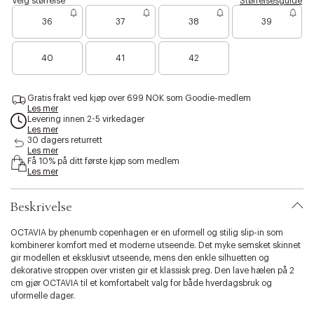
Velg størrelse
Størrelsesguide
a
o
s
u
c
36
37
38
39
i
p
c
b
e
a
i
B
B
B
40
41
42
l
a
a
a
i
r
r
r
t
e
e
e
y
Gratis frakt ved kjøp over 699 NOK som Goodie-medlem
n
n
n
Les mer
.
o
o
o
Levering innen 2-5 virkedager
v
e
e
e
Les mer
a
n
n
n
30 dagers returrett
r
f
f
f
Les mer
i
Få 10% på ditt første kjøp som medlem
å
å
å
Les mer
a
i
i
i
t
g
g
g
i
j
j
j
Beskrivelse
o
e
e
e
n
n
n
n
OCTAVIA by phenumb copenhagen er en uformell og stilig slip-in som
.
kombinerer komfort med et moderne utseende. Det myke semsket skinnet
s
gir modellen et eksklusivt utseende, mens den enkle silhuetten og
e
dekorative stroppen over vristen gir et klassisk preg. Den lave hælen på 2
l
cm gjør OCTAVIA til et komfortabelt valg for både hverdagsbruk og
e
uformelle dager.
c