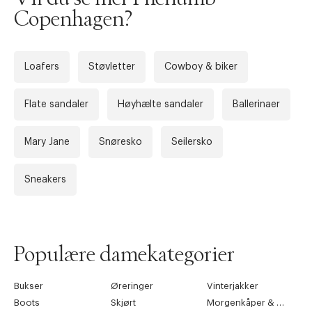
Copenhagen?
Loafers
Støvletter
Cowboy & biker
Flate sandaler
Høyhælte sandaler
Ballerinaer
Mary Jane
Snøresko
Seilersko
Forrige
Ne
Sneakers
Populære damekategorier
Bukser
Øreringer
Vinterjakker
Boots
Skjørt
Morgenkåper & kimonoer