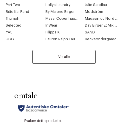
Part Two
Lollys Laundry
Julie Sandlau
Bitte Kai Rand
By Malene Birger
Modström
Triumph
Masai Copenhagen
Magasin du Nord Collection
Selected
InWear
Day Birger Et Mikkelsen
YAS
Filippa K
SAND
UGG
Lauren Ralph Lauren
Becksöndergaard
Vis alle