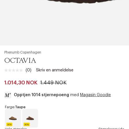
Phenumb Copenhagen
OCTAVIA
(0)
Skriv en anmeldelse
Ingen
vurdering.
Samme
1.014,30 NOK
1.449 NOK
sidelenke.
Opptjen 1014 stjernepoeng
med
Magasin Goodie
a
Farge:
Taupe
c
c
e
30%
30%
s
T
M