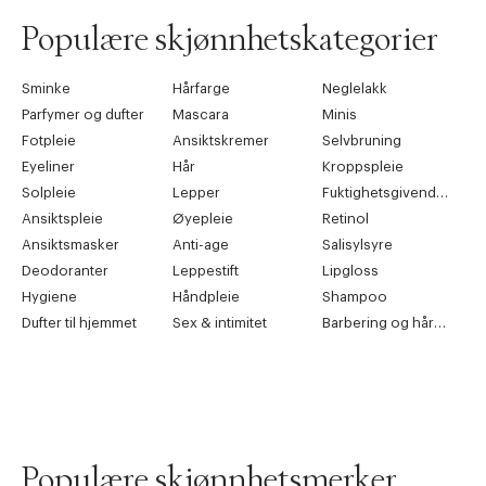
Populære skjønnhetskategorier
Sminke
Hårfarge
Neglelakk
Parfymer og dufter
Mascara
Minis
Fotpleie
Ansiktskremer
Selvbruning
Eyeliner
Hår
Kroppspleie
Solpleie
Lepper
Fuktighetsgivende pleie
Ansiktspleie
Øyepleie
Retinol
Ansiktsmasker
Anti-age
Salisylsyre
Deodoranter
Leppestift
Lipgloss
Hygiene
Håndpleie
Shampoo
Dufter til hjemmet
Sex & intimitet
Barbering og hårfjerning
Populære skjønnhetsmerker