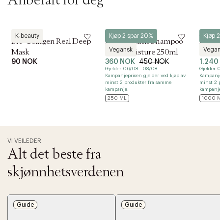
Anbefalt for deg
Biodance
Aveda
Aveda
K-beauty
Kjøp 2 spar 20%
Kjøp 
Bio-Collagen Real Deep
NutriPlenish Shampoo
Nutri
Vegansk
Vega
Mask
Light Moisture 250ml
Light
90 NOK
360 NOK
450 NOK
1.240
Gjelder 06/08 - 08/08
Gjelder 
Kampanjeprisen gjelder ved kjøp av
Kampanje
minst 2 produkter fra samme
minst 2 
kampanje.
kampanj
250 ML
1000 
VI VEILEDER
Alt det beste fra
skjønnhetsverdenen
Guide
Guide