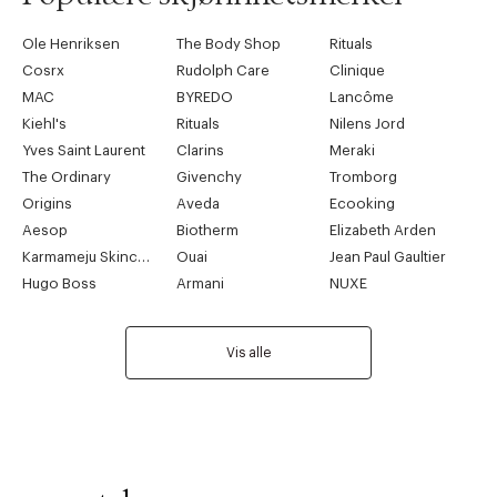
Ole Henriksen
The Body Shop
Rituals
Cosrx
Rudolph Care
Clinique
MAC
BYREDO
Lancôme
Kiehl's
Rituals
Nilens Jord
Yves Saint Laurent
Clarins
Meraki
The Ordinary
Givenchy
Tromborg
Origins
Aveda
Ecooking
Aesop
Biotherm
Elizabeth Arden
Karmameju Skincare
Ouai
Jean Paul Gaultier
Hugo Boss
Armani
NUXE
Vis alle