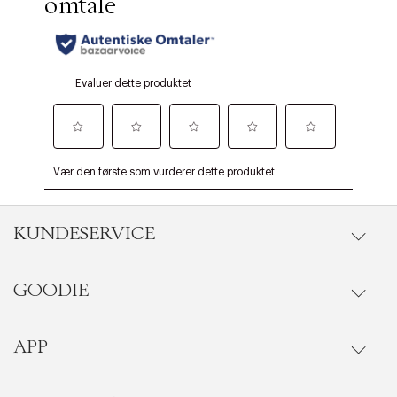
KUNDESERVICE
GOODIE
Gå til kundeservice
Ordrestatus
APP
Goodie fordelsunivers