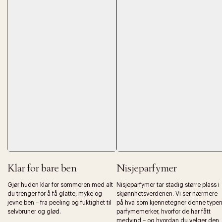
Forrige
Ne
Klar for bare ben
Nisjeparfymer
Gjør huden klar for sommeren med alt
Nisjeparfymer tar stadig større plass i
du trenger for å få glatte, myke og
skjønnhetsverdenen. Vi ser nærmere
jevne ben – fra peeling og fuktighet til
på hva som kjennetegner denne type
selvbruner og glød.
parfymemerker, hvorfor de har fått
medvind – og hvordan du velger den