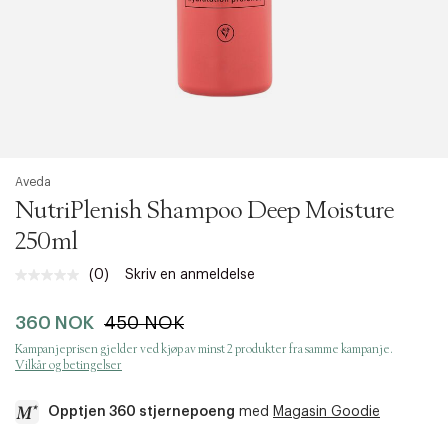
Aveda
NutriPlenish Shampoo Deep Moisture
250ml
(0)
Skriv en anmeldelse
Ingen
vurdering.
Samme
360 NOK
450 NOK
sidelenke.
Kampanjeprisen gjelder ved kjøp av minst 2 produkter fra samme kampanje.
Vilkår og betingelser
Opptjen 360 stjernepoeng
med
Magasin Goodie