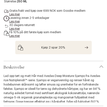
a
Størrelse:
250 ML
c
c
Gratis frakt ved kjøp over 699 NOK som Goodie-medlem
e
Les mer
Levering innen 2-5 virkedager
s
Les mer
s
30 dagers returrett
i
Les mer
b
Få 10% på ditt første kjøp som medlem
i
Les mer
l
i
Kjøp 2 spar 20%
t
y
.
v
a
Beskrivelse
r
i
Lad opp tørt og matt Hår med Avedas Deep Moisture Sjampo fra Avedas
a
nye Nutriplenish™-serie. Sjampo er veganvennlig og renser håret og
t
hodebunnen skånsomt og løfter smuss og urenheter for en forfriskende
i
følelse. Sjampo er ideell for tørre og dehydrerte hårtyper, og har en 94 %
o
naturlig avledet formel med sertifisert økologisk kokosnøttolje, nærende
n
omega-5-rik organisk granatepleolje og mangosmør fullpakket med
.
fettsyrer. Disse trenger effektivt inn i hårskaftet, fyller på fuktighet (50 %
s
mer enn næringsrik™ Light Moisture Sjampo ) og styrker hvert hårstrå fra