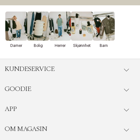
Damer
Bolig
Herrer
Skjønnhet
Barn
KUNDESERVICE
GOODIE
Gå til kundeservice
Ordrestatus
APP
Goodie fordelsunivers
Riktige informasjonskapsler
Lukk
Onlinekjøp
Ofte stilte spørsmål
OM MAGASIN
Se medlemsfordeler i vår Goodie-app