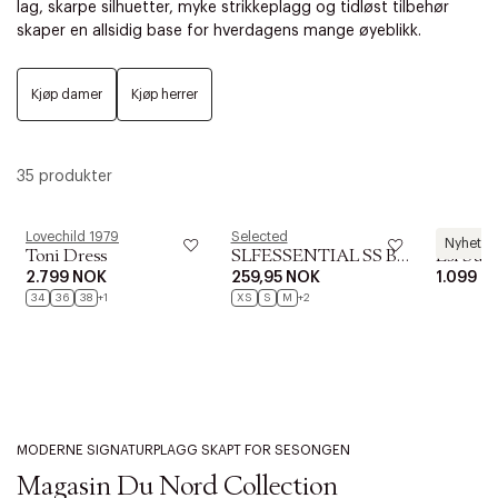
lag, skarpe silhuetter, myke strikkeplagg og tidløst tilbehør
skaper en allsidig base for hverdagens mange øyeblikk.
Kjøp damer
Kjøp herrer
35 produkter
Lovechild 1979
Selected
Magasin d
Nyhet
Toni Dress
SLFESSENTIAL SS BOXY TEE NOOS
2.799 NOK
259,95 NOK
1.099 N
34
36
38
+1
XS
S
M
+2
MODERNE SIGNATURPLAGG SKAPT FOR SESONGEN
Magasin Du Nord Collection