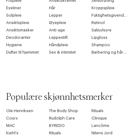
Fotpleie
Ansiktskremer
Selvbruning
Eyeliner
Hår
Kroppspleie
Solpleie
Lepper
Fuktighetsgivende pleie
Ansiktspleie
Øyepleie
Retinol
Ansiktsmasker
Anti-age
Salisylsyre
Deodoranter
Leppestift
Lipgloss
Hygiene
Håndpleie
Shampoo
Dufter til hjemmet
Sex & intimitet
Barbering og hårfjerning
Populære skjønnhetsmerker
Ole Henriksen
The Body Shop
Rituals
Cosrx
Rudolph Care
Clinique
MAC
BYREDO
Lancôme
Kiehl's
Rituals
Nilens Jord