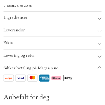
t
i
Beauty Size: 30 ML
o
n
Ingredienser
Leverandør
Leverandør:
Fakta
Brand:
ECOOKING
Levering og retur
EAN: 5712350501681
Ax numbers: 05094422
OBS:
SKU: S00457033
Sikker betaling på Magasin.no
ID: ADSO63-0008
Anbefalt for deg