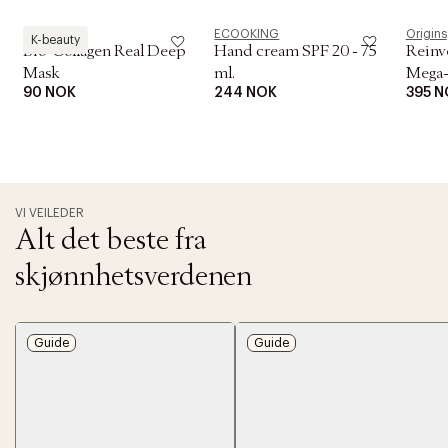
Biodance
ECOOKING
Origins
K-beauty
Bio-Collagen Real Deep
Hand cream SPF 20 - 75
Reinv
Mask
ml.
Mega-
90 NOK
244 NOK
395 N
Crack
VI VEILEDER
Alt det beste fra
skjønnhetsverdenen
Guide
Guide