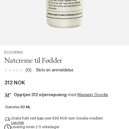
ECOOKING
Natcreme til Fødder
(0)
Skriv en anmeldelse
Ingen
vurdering.
Samme
312 NOK
sidelenke.
Opptjen 312 stjernepoeng
med
Magasin Goodie
a
Størrelse:
30 ML
c
c
Gratis frakt ved kjøp over 699 NOK som Goodie-medlem
e
Les mer
Levering innen 2-5 virkedager
s