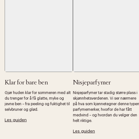
Forrige
Ne
Klar for bare ben
Nisjeparfymer
Gjør huden klar for sommeren med alt
Nisjeparfymer tar stadig større plass i
du trenger for å få glatte, myke og
skjønnhetsverdenen. Vi ser nærmere
jevne ben – fra peeling og fuktighet til
på hva som kjennetegner denne type
selvbruner og glød.
parfymemerker, hvorfor de har fått
medvind – og hvordan du velger den
Les guiden
helt riktige.
Les guiden