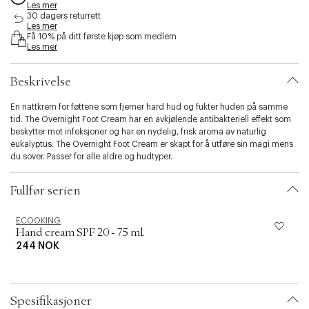
Les mer
s
30 dagers returrett
i
Les mer
b
Få 10% på ditt første kjøp som medlem
i
Les mer
l
i
Beskrivelse
t
y
En nattkrem for føttene som fjerner hard hud og fukter huden på samme
.
tid. The Overnight Foot Cream har en avkjølende antibakteriell effekt som
v
beskytter mot infeksjoner og har en nydelig, frisk aroma av naturlig
a
eukalyptus. The Overnight Foot Cream er skapt for å utføre sin magi mens
r
du sover. Passer for alle aldre og hudtyper.
i
a
t
Fullfør serien
i
o
n
ECOOKING
Hand cream SPF 20 - 75 ml.
.
s
244 NOK
e
l
e
c
Spesifikasjoner