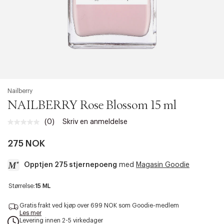
Nailberry
NAILBERRY Rose Blossom 15 ml
(0)
Skriv en anmeldelse
Ingen
vurdering.
Samme
275 NOK
sidelenke.
Opptjen 275 stjernepoeng
med
Magasin Goodie
a
Størrelse:
15 ML
c
c
Gratis frakt ved kjøp over 699 NOK som Goodie-medlem
e
Les mer
Levering innen 2-5 virkedager
s