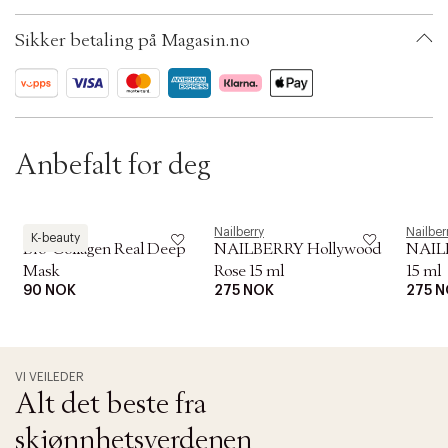
t
Ax numbers: 05173987
i
SKU: S00471078
o
Sikker betaling på Magasin.no
ID: ADXK97-0008
n
Anbefalt for deg
Biodance
Nailberry
Nailber
K-beauty
Bio-Collagen Real Deep
NAILBERRY Hollywood
NAIL
Mask
Rose 15 ml
15 ml
90 NOK
275 NOK
275 
VI VEILEDER
Alt det beste fra
skjønnhetsverdenen