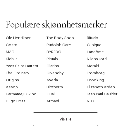
Populære skjønnhetsmerker
Ole Henriksen
The Body Shop
Rituals
Cosrx
Rudolph Care
Clinique
MAC
BYREDO
Lancôme
Kiehl's
Rituals
Nilens Jord
Yves Saint Laurent
Clarins
Meraki
The Ordinary
Givenchy
Tromborg
Origins
Aveda
Ecooking
Aesop
Biotherm
Elizabeth Arden
Karmameju Skincare
Ouai
Jean Paul Gaultier
Hugo Boss
Armani
NUXE
Vis alle