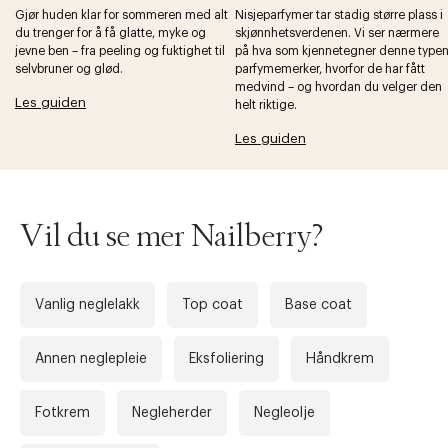
Gjør huden klar for sommeren med alt
Nisjeparfymer tar stadig større plass i
du trenger for å få glatte, myke og
skjønnhetsverdenen. Vi ser nærmere
jevne ben – fra peeling og fuktighet til
på hva som kjennetegner denne type
selvbruner og glød.
parfymemerker, hvorfor de har fått
medvind – og hvordan du velger den
Forrige
Ne
Les guiden
helt riktige.
Les guiden
Vil du se mer Nailberry?
Vanlig neglelakk
Top coat
Base coat
Annen neglepleie
Eksfoliering
Håndkrem
Fotkrem
Negleherder
Negleolje