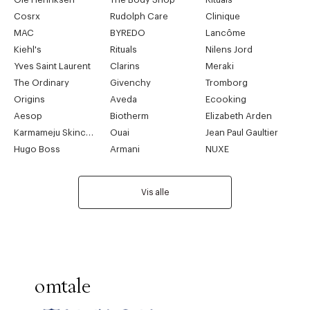
Cosrx
Rudolph Care
Clinique
MAC
BYREDO
Lancôme
Kiehl's
Rituals
Nilens Jord
Yves Saint Laurent
Clarins
Meraki
The Ordinary
Givenchy
Tromborg
Origins
Aveda
Ecooking
Aesop
Biotherm
Elizabeth Arden
Karmameju Skincare
Ouai
Jean Paul Gaultier
Hugo Boss
Armani
NUXE
Vis alle