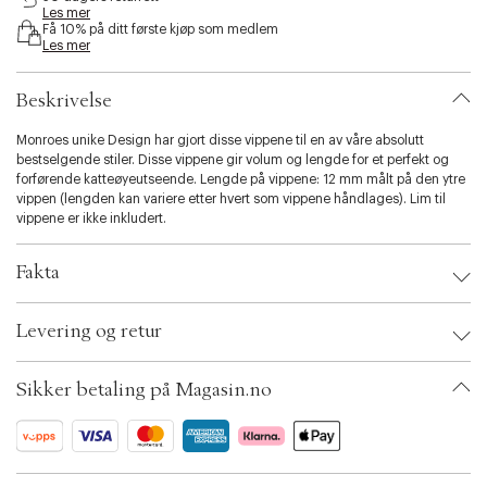
Les mer
s
Få 10% på ditt første kjøp som medlem
i
Les mer
b
i
l
Beskrivelse
i
t
Monroes unike Design har gjort disse vippene til en av våre absolutt
y
bestselgende stiler. Disse vippene gir volum og lengde for et perfekt og
.
forførende katteøyeutseende. Lengde på vippene: 12 mm målt på den ytre
v
vippen (lengden kan variere etter hvert som vippene håndlages). Lim til
a
vippene er ikke inkludert.
r
i
Fakta
a
t
i
Brand:
DUFFBEAUTY
Levering og retur
o
EAN: 5700002116048
n
Ax numbers: 05041648
.
SKU: S00437926
Sikker betaling på Magasin.no
s
ID: ADLI48-0008
e
l
e
c