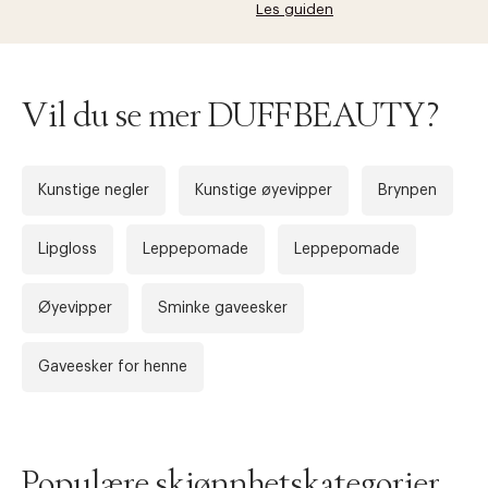
Les guiden
Forrige
Ne
Vil du se mer DUFFBEAUTY?
Kunstige negler
Kunstige øyevipper
Brynpen
Lipgloss
Leppepomade
Leppepomade
Øyevipper
Sminke gaveesker
Gaveesker for henne
Populære skjønnhetskategorier