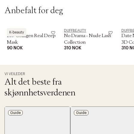
t
i
Anbefalt for deg
o
n
Biodance
DUFFBEAUTY
DUFFB
K-beauty
Bio-Collagen Real Deep
No Drama - Nude Lash
Date 
Mask
Collection
3D Co
90 NOK
310 NOK
310 N
VI VEILEDER
Alt det beste fra
skjønnhetsverdenen
Guide
Guide