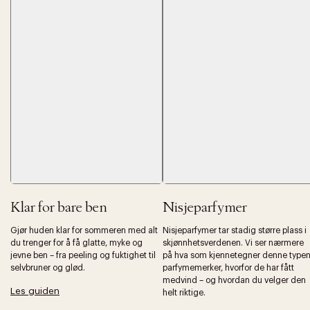
Klar for bare ben
Nisjeparfymer
Gjør huden klar for sommeren med alt
Nisjeparfymer tar stadig større plass i
du trenger for å få glatte, myke og
skjønnhetsverdenen. Vi ser nærmere
jevne ben – fra peeling og fuktighet til
på hva som kjennetegner denne type
selvbruner og glød.
parfymemerker, hvorfor de har fått
medvind – og hvordan du velger den
Les guiden
helt riktige.