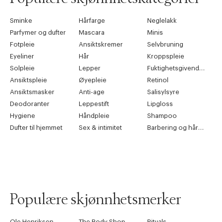
Sminke
Hårfarge
Neglelakk
Parfymer og dufter
Mascara
Minis
Fotpleie
Ansiktskremer
Selvbruning
Eyeliner
Hår
Kroppspleie
Solpleie
Lepper
Fuktighetsgivende pleie
Ansiktspleie
Øyepleie
Retinol
Ansiktsmasker
Anti-age
Salisylsyre
Deodoranter
Leppestift
Lipgloss
Hygiene
Håndpleie
Shampoo
Dufter til hjemmet
Sex & intimitet
Barbering og hårfjerning
Populære skjønnhetsmerker
Ole Henriksen
The Body Shop
Rituals