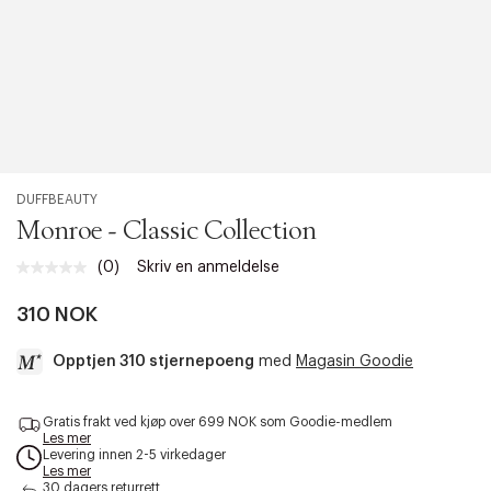
DUFFBEAUTY
Monroe - Classic Collection
(0)
Skriv en anmeldelse
Ingen
vurdering.
Samme
310 NOK
sidelenke.
Opptjen 310 stjernepoeng
med
Magasin Goodie
a
Gratis frakt ved kjøp over 699 NOK som Goodie-medlem
c
Les mer
c
Levering innen 2-5 virkedager
e
Les mer
s
30 dagers returrett