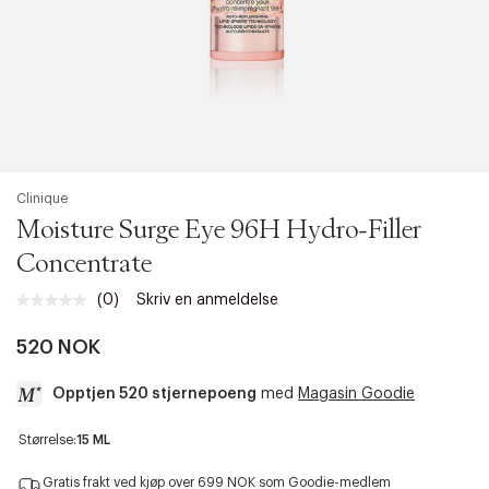
Clinique
Moisture Surge Eye 96H Hydro-Filler
Concentrate
(0)
Skriv en anmeldelse
Ingen
vurdering.
Samme
520 NOK
sidelenke.
Opptjen 520 stjernepoeng
med
Magasin Goodie
a
Størrelse:
15 ML
c
c
Gratis frakt ved kjøp over 699 NOK som Goodie-medlem