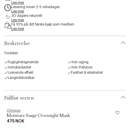
e
Les mer
Levering innen 2-5 virkedager
s
Les mer
s
30 dagers returrett
i
Les mer
b
Få 10% på ditt første kjøp som medlem
i
Les mer
l
i
Beskrivelse
t
y
Fordeler:
.
v
Fugtighetsgivende
Anti-aging
a
Antioksidanter
Anti-Pollution
r
Lysnende effekt
Fasthet & elastisitet
i
Langtidsholdbar
a
t
Moisture Surge™ Eye 96H Hydro-Filler Concentrate
er en ultralett pleiende
i
og intens fuktighetsgivende vannGel som hjelper huden rundt øynene
o
Fullfør serien
med å gjenopprette fuktighet og glatte rynker i 96 timer. Etterfyller,
n
strammer og frisker opp huden umiddelbart. Fukter det delikate
.
Clinique
C
øyeområdet i 96 timer ved hjelp av Auto-Replenishing Lipid-Sphere
s
Moisture Surge Overnight Mask
Technology
e
475 NOK
f
l
Applikasjon:
e