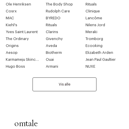
Ole Henriksen
The Body Shop
Rituals
Cosrx
Rudolph Care
Clinique
MAC
BYREDO
Lancôme
Kiehl's
Rituals
Nilens Jord
Yves Saint Laurent
Clarins
Meraki
The Ordinary
Givenchy
Tromborg
Origins
Aveda
Ecooking
Aesop
Biotherm
Elizabeth Arden
Karmameju Skincare
Ouai
Jean Paul Gaultier
Hugo Boss
Armani
NUXE
Vis alle