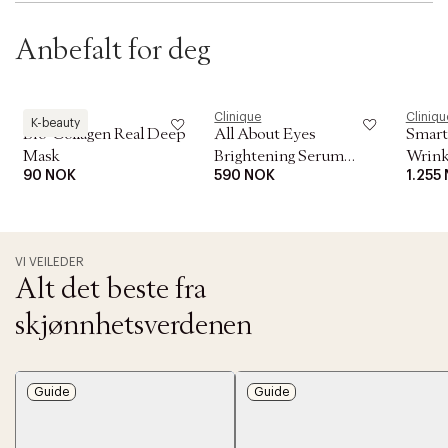
Anbefalt for deg
Biodance
Clinique
Cliniqu
K-beauty
Bio-Collagen Real Deep
All About Eyes
Smart
Mask
Brightening Serum
Wrink
90 NOK
590 NOK
1.255
Concentrate
VI VEILEDER
Alt det beste fra
skjønnhetsverdenen
Guide
Guide