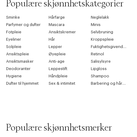
Populære skjønnhetskategorier
Sminke
Hårfarge
Neglelakk
Parfymer og dufter
Mascara
Minis
Fotpleie
Ansiktskremer
Selvbruning
Eyeliner
Hår
Kroppspleie
Solpleie
Lepper
Fuktighetsgivende pleie
Ansiktspleie
Øyepleie
Retinol
Ansiktsmasker
Anti-age
Salisylsyre
Deodoranter
Leppestift
Lipgloss
Hygiene
Håndpleie
Shampoo
Dufter til hjemmet
Sex & intimitet
Barbering og hårfjerning
Populære skjønnhetsmerker