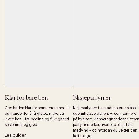
Forrige
Ne
Klar for bare ben
Nisjeparfymer
Gjør huden klar for sommeren med alt
Nisjeparfymer tar stadig større plass i
du trenger for å få glatte, myke og
skjønnhetsverdenen. Vi ser nærmere
jevne ben – fra peeling og fuktighet til
på hva som kjennetegner denne type
selvbruner og glød.
parfymemerker, hvorfor de har fått
medvind – og hvordan du velger den
Les guiden
helt riktige.