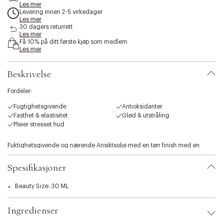
e
Les mer
Levering innen 2-5 virkedager
s
Les mer
s
30 dagers returrett
i
Les mer
b
Få 10% på ditt første kjøp som medlem
i
Les mer
l
i
Beskrivelse
t
y
Fordeler:
.
v
Fugtighetsgivende
Antioksidanter
a
Fasthet & elastisitet
Glød & utstråling
r
Pleier stresset hud
i
a
Fuktighetsgivende og nærende Ansiktsolje med en tørr finish med en
t
silkeaktig tekstur som passer både dag og natt.
i
o
Spesifikasjoner
n
.
Beauty Size: 30 ML
s
e
Ingredienser
l
e