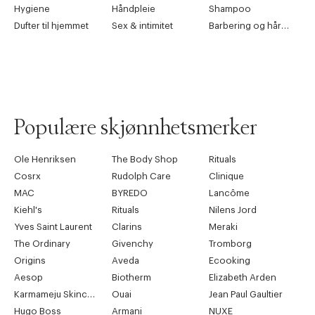
Hygiene
Håndpleie
Shampoo
Dufter til hjemmet
Sex & intimitet
Barbering og hårfjerning
Populære skjønnhetsmerker
Ole Henriksen
The Body Shop
Rituals
Cosrx
Rudolph Care
Clinique
MAC
BYREDO
Lancôme
Kiehl's
Rituals
Nilens Jord
Yves Saint Laurent
Clarins
Meraki
The Ordinary
Givenchy
Tromborg
Origins
Aveda
Ecooking
Aesop
Biotherm
Elizabeth Arden
Karmameju Skincare
Ouai
Jean Paul Gaultier
Hugo Boss
Armani
NUXE