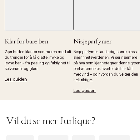
Klar for bare ben
Nisjeparfymer
Forrige
Ne
Gjør huden klar for sommeren med alt
Nisjeparfymer tar stadig større plass i
du trenger for å få glatte, myke og
skjønnhetsverdenen. Vi ser nærmere
jevne ben – fra peeling og fuktighet til
på hva som kjennetegner denne type
selvbruner og glød.
parfymemerker, hvorfor de har fått
medvind – og hvordan du velger den
Les guiden
helt riktige.
Les guiden
Vil du se mer Jurlique?