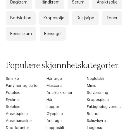
Dagkrem
Håndkrem
Serum
Ansiktsolje
Bodylotion
Kroppsolje
Dusjsåpe
Toner
Renseskum
Rensegel
Populære skjønnhetskategorier
Sminke
Hårfarge
Neglelakk
Parfymer og dufter
Mascara
Minis
Fotpleie
Ansiktskremer
Selvbruning
Eyeliner
Hår
Kroppspleie
Solpleie
Lepper
Fuktighetsgivende pleie
Ansiktspleie
Øyepleie
Retinol
Ansiktsmasker
Anti-age
Salisylsyre
Deodoranter
Leppestift
Lipgloss