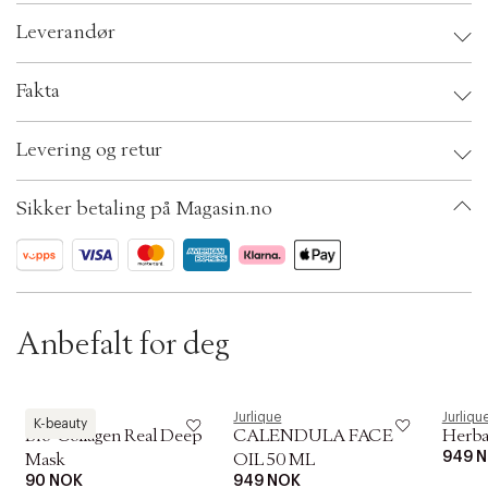
c
Leverandør
t
i
o
Leverandør:
Fakta
n
Brand:
Jurlique
Levering og retur
EAN: 708177157281
Ax numbers: 05860132
SKU: S00014738
Sikker betaling på Magasin.no
ID: AACE01-0008
Anbefalt for deg
Biodance
Jurlique
Jurliqu
K-beauty
Bio-Collagen Real Deep
CALENDULA FACE
Herba
949 
Mask
OIL 50 ML
90 NOK
949 NOK