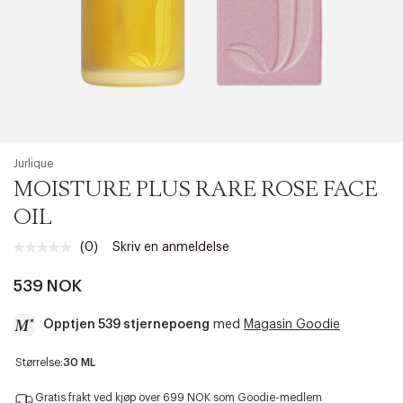
Jurlique
MOISTURE PLUS RARE ROSE FACE
OIL
(0)
Skriv en anmeldelse
Ingen
vurdering.
Samme
539 NOK
sidelenke.
Opptjen 539 stjernepoeng
med
Magasin Goodie
a
Størrelse:
30 ML
c
c
Gratis frakt ved kjøp over 699 NOK som Goodie-medlem