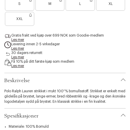
r
m
v
l
f
t
g
S
M
L
XL
i
n
e
y
m
t
m
h
b
a
l
h
g
y
e
t
i
t
m
t
r
e
g
w
i
e
r
e
l
b
a
XXL
l
o
l
e
l
r
l
i
n
a
n
o
o
n
t
p
n
h
w
w
u
i
g
e
h
n
t
y
Gratis frakt ved kjøp over 699 NOK som Goodie-medlem
n
e
a
t
h
b
Les mer
.
k
t
h
t
r
Levering innen 2-5 virkedager
v
h
h
r
h
o
Les mer
a
e
e
r
w
30 dagers returrett
a
r
n
r
Les mer
t
h
i
Få 10% på ditt første kjøp som medlem
h
t
Les mer
a
e
h
r
r
t
i
Beskrivelse
o
n
Polo Ralph Lauren strikket i mykt 100 % bomullsstoff. Strikket er enkelt med
.
glidelås på brystet, lange ermer, bred ribbestrikk og -krage og den ikoniske
s
logodetaljen sydd på brystet. En klassisk strikke i en fin kvalitet.
e
l
e
Spesifikasjoner
c
t
Materiale: 100% Bomuld