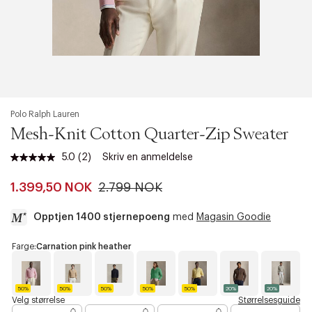
Polo Ralph Lauren
Mesh-Knit Cotton Quarter-Zip Sweater
5.0
(2)
Skriv en anmeldelse
Les
2
omtaler.
1.399,50 NOK
2.799 NOK
Samme
sidelenke.
Opptjen 1400 stjernepoeng
med
Magasin Goodie
a
Farge:
Carnation pink heather
c
c
e
50%
50%
50%
50%
50%
20%
20%
s
C
C
N
P
S
N
L
Velg størrelse
Størrelsesguide
a
a
a
a
o
u
i
s