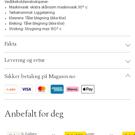
i
Vedlikeholdsinstruksjoner:
o
Maskinvask: ekstra skånsom maskinvask 30° c
n
Tørketrommel: Liggetørring
Klesrens: Tåler blegning (ikke klor)
Bleking: Tåler blegning (ikke klor)
Stryking: Strygning max 150° c
Fakta
Brand:
Polo Ralph Lauren
Levering og retur
EAN: 3616854476549
Clothing Size: XL
Color: Carnation pink heather
Sikker betaling på Magasin.no
Ax numbers: 06351439, 06854194, 06854193, 06586107, 06586087,
06759921, 07007186, 06586066, 06586088, 06661416, 06661417,
07007188, 07007187, 06351451, 07080985, 07081105, 06351437
SKU: S15019051
ID: BKKU35-66GQ
Anbefalt for deg
Mos Mosh Gallery
Polo Ralph Lauren
Lacost