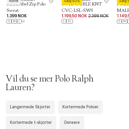
Nyhet
Salg 50%
Salg
MMGAbel Zip Polo
30/1 DOUBLE KNT
POLO
Sweat
CVC-LSL-SWS
MAL
1.399 NOK
1.199,50 NOK
2.399 NOK
1.149
SWE
S
M
L
+2
L
XL
S
M
Vil du se mer Polo Ralph
Lauren?
Langermede Skjorter
Kortermede Poloer
Kortermede t-skjorter
Gensere