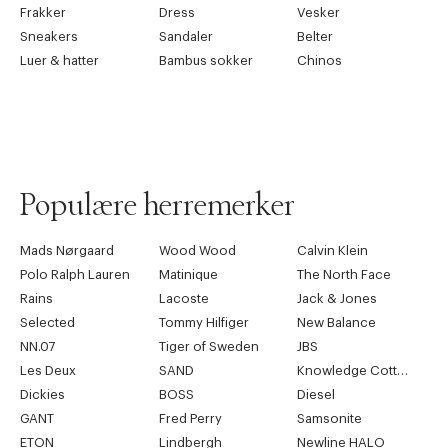
Frakker
Dress
Vesker
Sneakers
Sandaler
Belter
Forrige
Ne
Luer & hatter
Bambus sokker
Chinos
Populære herremerker
Mads Nørgaard
Wood Wood
Calvin Klein
Polo Ralph Lauren
Matinique
The North Face
Rains
Lacoste
Jack & Jones
Selected
Tommy Hilfiger
New Balance
NN.07
Tiger of Sweden
JBS
Les Deux
SAND
Knowledge Cotton Apparel
Dickies
BOSS
Diesel
GANT
Fred Perry
Samsonite
ETON
Lindbergh
Newline HALO