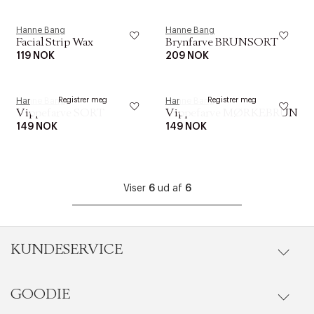
Hanne Bang
Hanne Bang
Facial Strip Wax
Brynfarve BRUNSORT
119 NOK
209 NOK
KOMMER SNART PÅ NETT
KOMMER SNART PÅ NETT
Registrer meg
Registrer meg
Hanne Bang
Hanne Bang
Vippefarve SORT
Vippefarve MØRKEBRUN
149 NOK
149 NOK
Viser
6
ud af
6
KUNDESERVICE
GOODIE
Gå til kundeservice