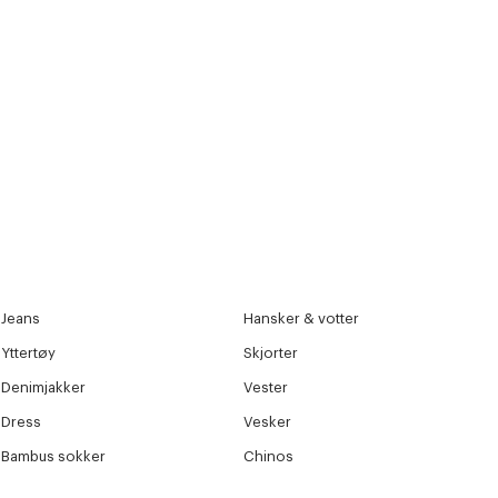
r at kunne se
Neste
Jeans
Hansker & votter
Yttertøy
Skjorter
Denimjakker
Vester
Dress
Vesker
Bambus sokker
Chinos