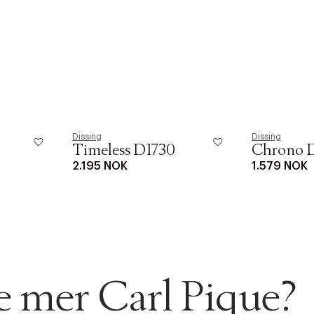
Dissing
Dissing
Timeless D1730
Chrono 
2.195 NOK
1.579 NOK
se mer Carl Pique?
AN IKKE PRODUKTET BLI FUNNET
 VIDEOEN
rakt over 699 NOK for Goodie-medlemmer