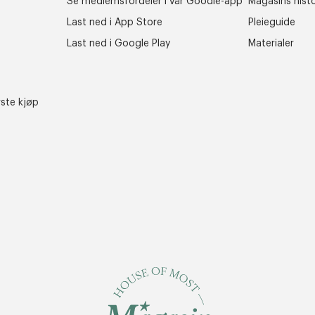
Se medlemsfordeler i vår Goodie-app
Magasins histo
Last ned i App Store
Pleieguide
Last ned i Google Play
Materialer
rste kjøp