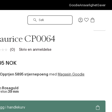
M
Goodie
Ansvarlighet
Gaver
Logg
inn
 Pique
aurice CP0064
(0)
Skriv en anmeldelse
Ingen
vurdering.
Samme
95 NOK
sidelenke.
Opptjen 5895 stjernepoeng
med
Magasin Goodie
e:
Rosaguld
else:
39 mm
gg i handlekurv