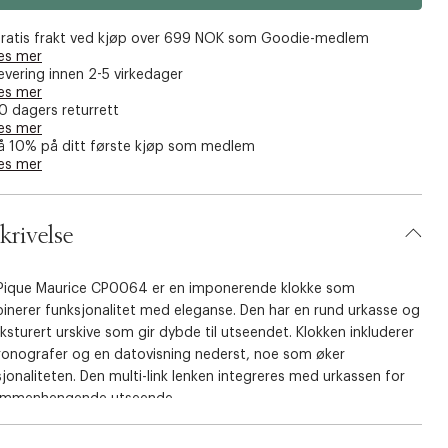
ratis frakt ved kjøp over 699 NOK som Goodie-medlem
es mer
evering innen 2-5 virkedager
es mer
0 dagers returrett
es mer
å 10% på ditt første kjøp som medlem
es mer
krivelse
 Pique Maurice CP0064 er en imponerende klokke som
inerer funksjonalitet med eleganse. Den har en rund urkasse og
ksturert urskive som gir dybde til utseendet. Klokken inkluderer
kronografer og en datovisning nederst, noe som øker
jonaliteten. Den multi-link lenken integreres med urkassen for
ammenhengende utseende.
 kronografklokken viser et tema i roségull, med urkasse, bezel
nke alle i matchende roségulltoner. Urskiven er en rik brun, som