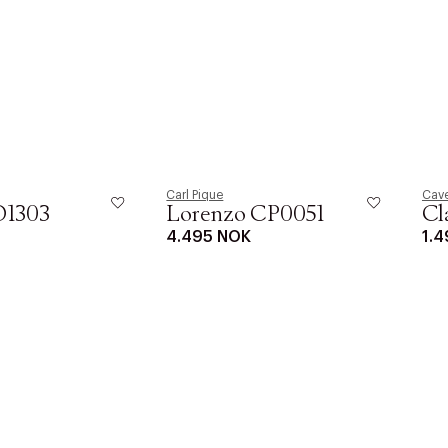
Carl Pique
Cave
D1303
Lorenzo CP0051
Cl
4.495 NOK
1.