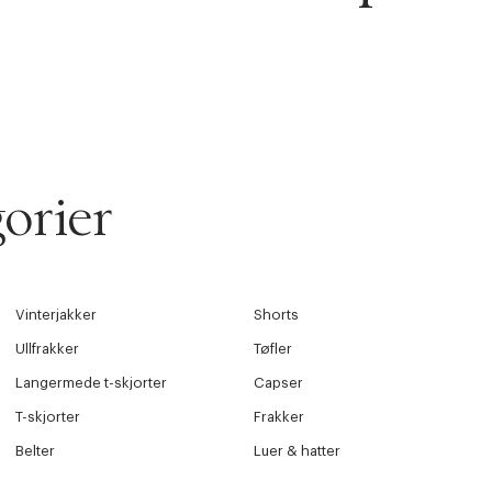
 ØNSKE
rre ikke vise dig denne video. Tillad statistiske cookies fo
 innen 2-5 virkedager.
s returrett
Riktige informasjonskapsler
orier
Lukk
å ditt første kjøp som medlem
Vinterjakker
Shorts
Ullfrakker
Tøfler
Langermede t-skjorter
Capser
T-skjorter
Frakker
Belter
Luer & hatter