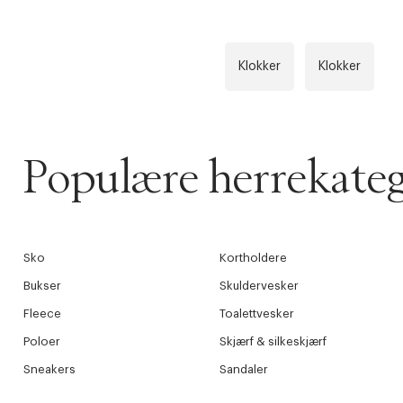
TILFØY NYTT
Øv vi kan desvæ
Levering
Klokker
Klokker
Forrige
videoen.
30 dager
Populære herrekateg
Få 10% p
Sko
Kortholdere
Bukser
Skuldervesker
Fleece
Toalettvesker
Poloer
Skjærf & silkeskjærf
Sneakers
Sandaler