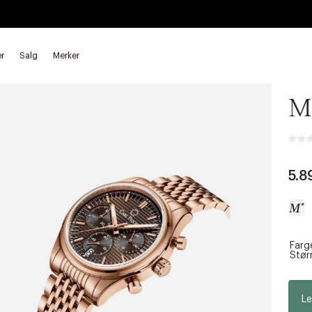
r
Salg
Merker
Carl
M
5.8
Farg
a
Størr
c
c
e
Le