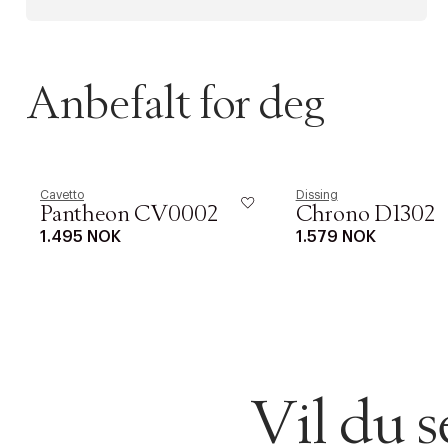
Anbefalt for deg
Cavetto
Dissing
Pantheon CV0002
Chrono D1302
1.495 NOK
1.579 NOK
Vil du 
DESSVERRE K
LA OSS VISE
Gratis f