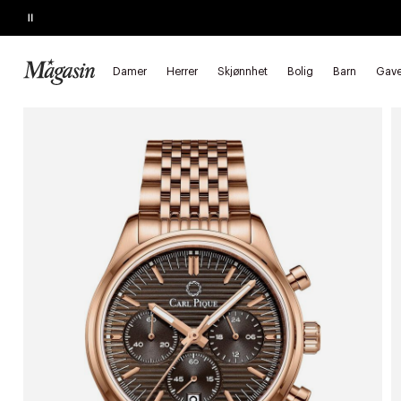
Pause
SALGET SLUTTER SNART
Opptil 50% på massevis av varer
Forside
Herrer
Accessories
Klokker
Damer
Herrer
Skjønnhet
Bolig
Barn
Gave