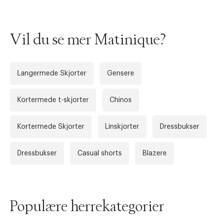
Vil du se mer Matinique?
Langermede Skjorter
Gensere
Kortermede t-skjorter
Chinos
Forrige
Ne
Kortermede Skjorter
Linskjorter
Dressbukser
Dressbukser
Casual shorts
Blazere
Populære herrekategorier