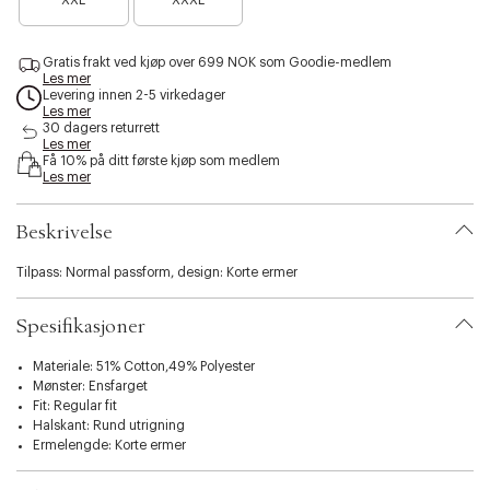
XXL
XXXL
a
n
n
i
r
o
o
b
e
e
e
i
Gratis frakt ved kjøp over 699 NOK som Goodie-medlem
n
n
n
l
Les mer
o
f
f
i
Levering innen 2-5 virkedager
e
å
å
Les mer
t
n
i
i
30 dagers returrett
y
f
Les mer
g
g
.
Få 10% på ditt første kjøp som medlem
å
j
j
v
Les mer
i
e
e
a
g
n
n
r
j
Beskrivelse
i
e
a
n
t
Tilpass: Normal passform, design: Korte ermer
i
o
Spesifikasjoner
n
.
Materiale: 51% Cotton,49% Polyester
s
Mønster: Ensfarget
e
Fit: Regular fit
l
Halskant: Rund utrigning
e
Ermelengde: Korte ermer
c
t