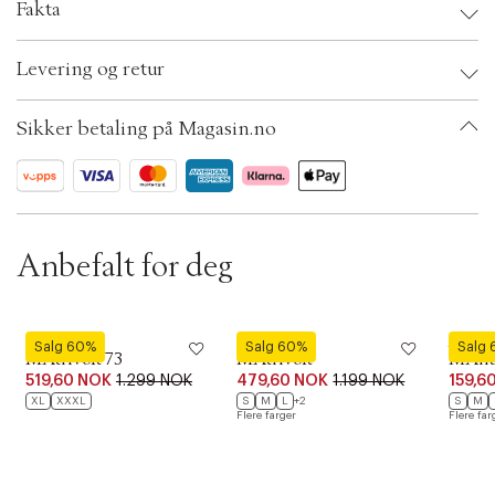
i
Fakta
o
n
Brand:
Matinique
Levering og retur
EAN: 5715575486672
Clothing Size: S
Color: Plaza taupe
Sikker betaling på Magasin.no
Ax numbers: 06782658
SKU: S14255670
ID: BKJQ44-1XNW
Anbefalt for deg
Matinique
Matinique
Matini
Salg 60%
Salg 60%
Salg
MAtrivolt 73
MAtrivolt
MAhud
519,60 NOK
1.299 NOK
479,60 NOK
1.199 NOK
159,6
XL
XXXL
S
M
L
+2
S
M
Flere farger
Flere far