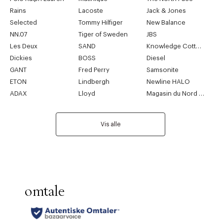
Rains
Lacoste
Jack & Jones
Selected
Tommy Hilfiger
New Balance
NN.07
Tiger of Sweden
JBS
Les Deux
SAND
Knowledge Cotton Apparel
Dickies
BOSS
Diesel
GANT
Fred Perry
Samsonite
ETON
Lindbergh
Newline HALO
ADAX
Lloyd
Magasin du Nord Collection
Vis alle