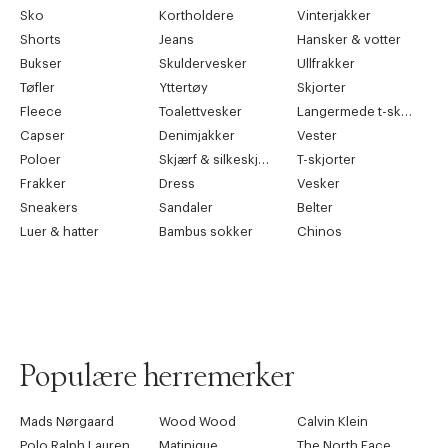
Sko
Kortholdere
Vinterjakker
Shorts
Jeans
Hansker & votter
Bukser
Skuldervesker
Ullfrakker
Tøfler
Yttertøy
Skjorter
Fleece
Toalettvesker
Langermede t-skjorter
Capser
Denimjakker
Vester
Poloer
Skjærf & silkeskjærf
T-skjorter
Frakker
Dress
Vesker
Sneakers
Sandaler
Belter
Luer & hatter
Bambus sokker
Chinos
Populære herremerker
Mads Nørgaard
Wood Wood
Calvin Klein
Polo Ralph Lauren
Matinique
The North Face