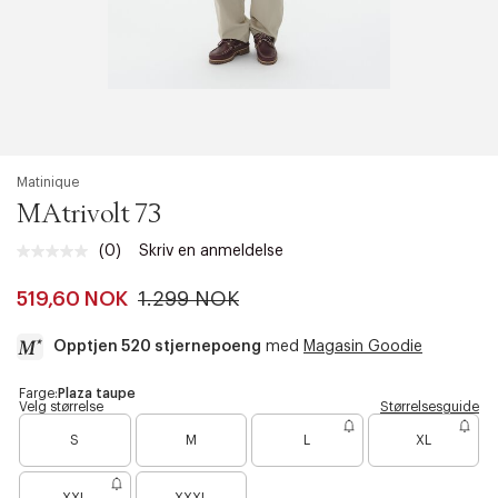
Matinique
MAtrivolt 73
(0)
Skriv en anmeldelse
Ingen
vurdering.
Samme
519,60 NOK
1.299 NOK
sidelenke.
Opptjen 520 stjernepoeng
med
Magasin Goodie
a
Farge:
Plaza taupe
Velg størrelse
Størrelsesguide
c
B
B
c
S
M
L
XL
a
a
e
r
r
s
B
e
e
s