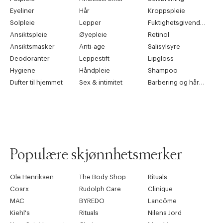
Eyeliner
Hår
Kroppspleie
Solpleie
Lepper
Fuktighetsgivende pleie
Ansiktspleie
Øyepleie
Retinol
Ansiktsmasker
Anti-age
Salisylsyre
Deodoranter
Leppestift
Lipgloss
Hygiene
Håndpleie
Shampoo
Dufter til hjemmet
Sex & intimitet
Barbering og hårfjerning
Populære skjønnhetsmerker
Ole Henriksen
The Body Shop
Rituals
Cosrx
Rudolph Care
Clinique
MAC
BYREDO
Lancôme
Kiehl's
Rituals
Nilens Jord