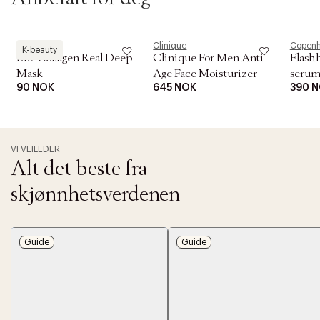
Biodance
Clinique
Copenh
K-beauty
Bio-Collagen Real Deep
Clinique For Men Anti
Flash
Mask
Age Face Moisturizer
seru
90 NOK
645 NOK
390 
VI VEILEDER
Alt det beste fra
skjønnhetsverdenen
Guide
Guide