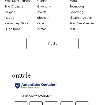
Yves Saint Laurent
Clarins
Meraki
The Ordinary
Givenchy
Tromborg
Origins
Aveda
Ecooking
Aesop
Biotherm
Elizabeth Arden
Karmameju Skincare
Ouai
Jean Paul Gaultier
Hugo Boss
Armani
NUXE
Vis alle