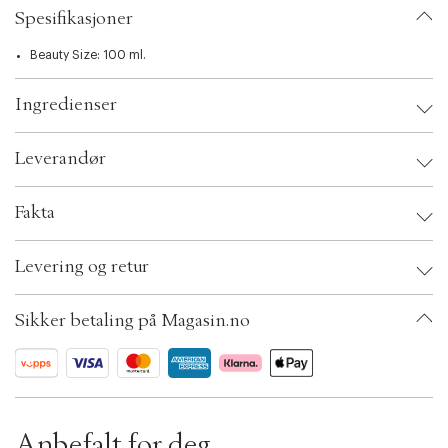
t
Spesifikasjoner
i
o
n
Beauty Size: 100 ml.
Ingredienser
Leverandør
Leverandør:
Fakta
Sikkerhetsinstruksjoner:
Brand:
Beauté Pacifique
Levering og retur
EAN: 5705676001782
Ax numbers: 05021441
SKU: S00434051
Sikker betaling på Magasin.no
ID: ADJU77-0008
OBS:
Anbefalt for deg