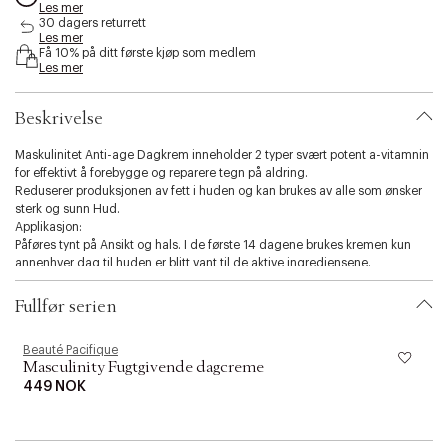
Les mer
s
30 dagers returrett
i
Les mer
b
Få 10% på ditt første kjøp som medlem
i
Les mer
l
i
Beskrivelse
t
y
Maskulinitet Anti-age Dagkrem inneholder 2 typer svært potent a-vitamnin
.
for effektivt å forebygge og reparere tegn på aldring.
v
Reduserer produksjonen av fett i huden og kan brukes av alle som ønsker
a
sterk og sunn Hud.
r
Applikasjon:
i
Påføres tynt på Ansikt og hals. I de første 14 dagene brukes kremen kun
a
annenhver dag til huden er blitt vant til de aktive ingrediensene.
t
i
o
Fullfør serien
n
.
Beauté Pacifique
B
s
Masculinity Fugtgivende dagcreme
e
449 NOK
l
e
c