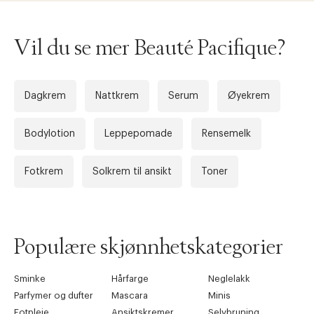
Vil du se mer Beauté Pacifique?
Dagkrem
Nattkrem
Serum
Øyekrem
Bodylotion
Leppepomade
Rensemelk
Fotkrem
Solkrem til ansikt
Toner
Populære skjønnhetskategorier
Sminke
Hårfarge
Neglelakk
Parfymer og dufter
Mascara
Minis
Fotpleie
Ansiktskremer
Selvbruning