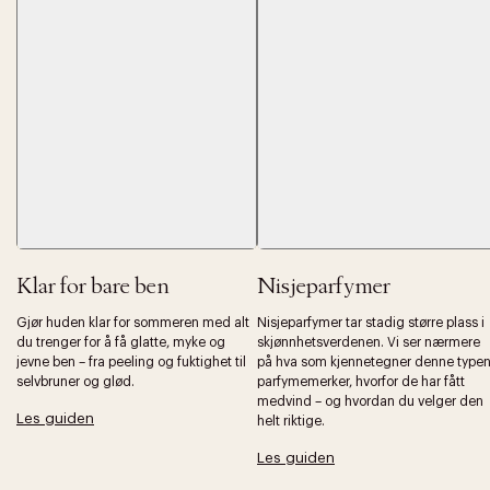
Forrige
Ne
Klar for bare ben
Nisjeparfymer
Gjør huden klar for sommeren med alt
Nisjeparfymer tar stadig større plass i
du trenger for å få glatte, myke og
skjønnhetsverdenen. Vi ser nærmere
jevne ben – fra peeling og fuktighet til
på hva som kjennetegner denne type
selvbruner og glød.
parfymemerker, hvorfor de har fått
medvind – og hvordan du velger den
Les guiden
helt riktige.
Les guiden