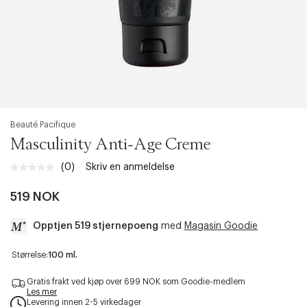
Beauté Pacifique
Masculinity Anti-Age Creme
(0)
Skriv en anmeldelse
Ingen
vurdering.
Samme
519 NOK
sidelenke.
Opptjen 519 stjernepoeng
med
Magasin Goodie
a
Størrelse:
100 ml.
c
c
Gratis frakt ved kjøp over 699 NOK som Goodie-medlem
e
Les mer
Levering innen 2-5 virkedager
s