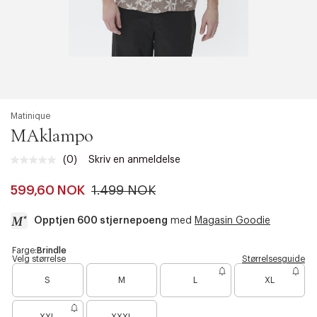
Matinique
MAklampo
(0)
Skriv en anmeldelse
Ingen
vurdering.
Samme
599,60 NOK
1.499 NOK
sidelenke.
Opptjen 600 stjernepoeng
med
Magasin Goodie
a
Farge:
Brindle
Velg størrelse
Størrelsesguide
c
B
c
S
M
L
XL
a
e
r
s
B
e
s