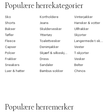
Populære herrekategorier
Sko
Kortholdere
Vinterjakker
Shorts
Jeans
Hansker & votter
Bukser
Skuldervesker
Ullfrakker
Tøfler
Yttertøy
Skjorter
Fleece
Toalettvesker
Langermede t-skjorter
Capser
Denimjakker
Vester
Poloer
Skjærf & silkeskjærf
T-skjorter
Frakker
Dress
Vesker
Sneakers
Sandaler
Belter
Luer & hatter
Bambus sokker
Chinos
Populære herremerker