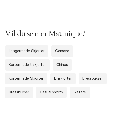
Vil du se mer Matinique?
Langermede Skjorter
Gensere
Kortermede t-skjorter
Chinos
Forrige
Ne
Kortermede Skjorter
Linskjorter
Dressbukser
Dressbukser
Casual shorts
Blazere