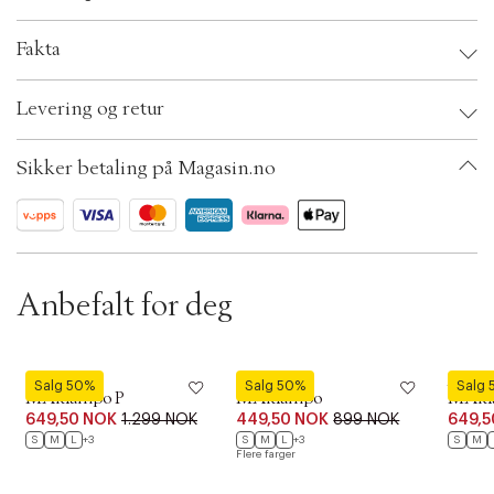
i
o
n
Fakta
Brand:
Matinique
Levering og retur
EAN: 5715575481172
Clothing Size: S
Color: Brindle
Sikker betaling på Magasin.no
Ax numbers: 06782623
SKU: S14255426
ID: BKJQ09-1J0L
Anbefalt for deg
Matinique
Matinique
Matini
Salg 50%
Salg 50%
Salg
MAklampo P
MAklampo
MAkl
649,50 NOK
1.299 NOK
449,50 NOK
899 NOK
649,5
S
M
L
+3
S
M
L
+3
S
M
Flere farger