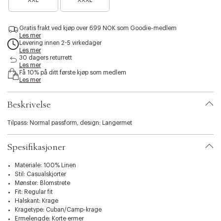
XXL
XXXL
a
n
i
r
o
b
e
e
i
Gratis frakt ved kjøp over 699 NOK som Goodie-medlem
n
n
l
Les mer
o
f
i
Levering innen 2-5 virkedager
e
å
Les mer
t
n
i
30 dagers returrett
y
f
Les mer
g
.
Få 10% på ditt første kjøp som medlem
å
j
v
Les mer
i
e
a
g
n
r
j
Beskrivelse
i
e
a
n
t
Tilpass: Normal passform, design: Langermet
i
o
Spesifikasjoner
n
.
Materiale: 100% Linen
s
Stil: Casualskjorter
e
Mønster: Blomstrete
l
Fit: Regular fit
e
Halskant: Krage
c
Kragetype: Cuban/Camp-krage
t
Ermelengde: Korte ermer