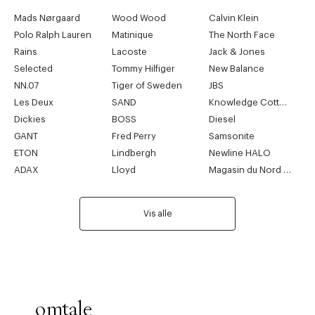
Mads Nørgaard
Wood Wood
Calvin Klein
Polo Ralph Lauren
Matinique
The North Face
Rains
Lacoste
Jack & Jones
Selected
Tommy Hilfiger
New Balance
NN.07
Tiger of Sweden
JBS
Les Deux
SAND
Knowledge Cotton Apparel
Dickies
BOSS
Diesel
GANT
Fred Perry
Samsonite
ETON
Lindbergh
Newline HALO
ADAX
Lloyd
Magasin du Nord Collection
Vis alle