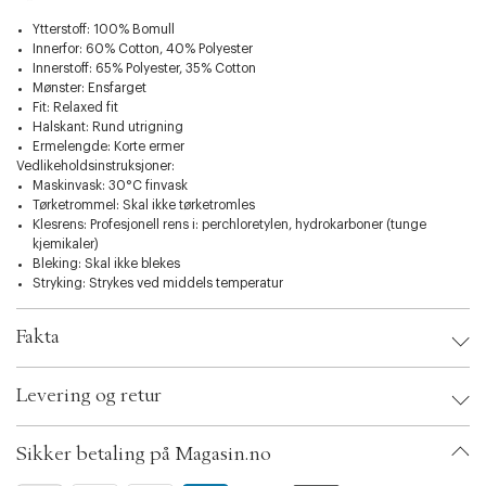
S
29"
74 cm
Ytterstoff: 100% Bomull
Innerfor: 60% Cotton, 40% Polyester
S
30"
76 cm
Innerstoff: 65% Polyester, 35% Cotton
Mønster: Ensfarget
M
31"
79 cm
Fit: Relaxed fit
Halskant: Rund utrigning
Ermelengde: Korte ermer
M
32"
82 cm
Vedlikeholdsinstruksjoner:
Maskinvask: 30°C finvask
M
33"
84 cm
Tørketrommel: Skal ikke tørketromles
Klesrens: Profesjonell rens i: perchloretylen, hydrokarboner (tunge
L
34"
86 cm
kjemikaler)
Bleking: Skal ikke blekes
L
35"
89 cm
Stryking: Strykes ved middels temperatur
XL
36"
91 cm
Fakta
XL
38"
97 cm
Brand:
Lindbergh
Levering og retur
2XL
40"
102 cm
EAN: 5715651582038
Clothing Size: L
Color: Hvid
2XL
42"
106 cm
Sikker betaling på Magasin.no
Ax numbers: 06560534, 06560533, 06560536, 06560535, 06761869
SKU: S13486430
3XL
44"
112 cm