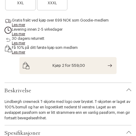
2
XXL
XXXL
l
a
4
i
S
96 cm
66 cm
67 cm
r
t
e
y
Gratis frakt ved kjøp over 699 NOK som Goodie-medlem
n
M
100 cm
67 cm
69 cm
Les mer
.
o
Levering innen 2-5 virkedager
v
e
L
104 cm
68 cm
71 cm
Les mer
a
n
30 dagers returrett
r
f
Les mer
XL
108 cm
70 cm
74 cm
i
Få 10% på ditt første kjøp som medlem
å
Les mer
a
i
2XL
112 cm
71 cm
77 cm
t
g
i
j
Kjøp 2 for 559,00
3XL
116 cm
72 cm
80 cm
o
e
n
n
4XL
120 cm
73 cm
83 cm
.
s
Beskrivelse
e
Jeans - Waist
l
Lindbergh crewneck T-skjorte med logo over brystet. T-skjorten er laget av
e
100% bomull og har en logoetikett nederst til venstre. Laget av en
Size
Inch
Centimeters
c
avslappet passform som er litt strammere enn en vanlig passform, men gir
t
fortsatt bevegelsesfrihet.
i
XXS
27"
68 cm
o
n
XS
28"
71 cm
Spesifikasjoner