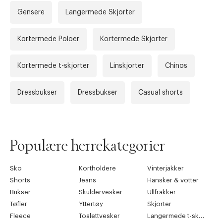
L
52
90 cm
Gensere
Langermede Skjorter
XL
54
94 cm
Kortermede Poloer
Kortermede Skjorter
2XL
56
98 cm
Kortermede t-skjorter
3XL
58
Linskjorter
102 cm
Chinos
4XL
60
106 cm
Dressbukser
Dressbukser
Casual shorts
5XL
62
110 cm
6XL
64
114 cm
Populære herrekategorier
Shoes
Sko
Kortholdere
Vinterjakker
Size (EU)
UK
Foot Length
Shorts
Jeans
Hansker & votter
39
7
24,9 cm
Bukser
Skuldervesker
Ullfrakker
Tøfler
Yttertøy
Skjorter
40
7,5
25,5 cm
Fleece
Toalettvesker
Langermede t-skjorter