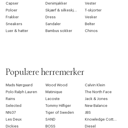
41
8
26,2 cm
Capser
Denimjakker
Vester
Poloer
Skjærf & silkeskjærf
T-skjorter
42
8,5
26,8 cm
Frakker
Dress
Vesker
Sneakers
43
Sandaler
9
Belter
27,5 cm
Luer & hatter
Bambus sokker
Chinos
44
10,5
28,1 cm
45
11,5
28,7 cm
46
12
29,4 cm
Populære herremerker
Mads Nørgaard
Wood Wood
Calvin Klein
Polo Ralph Lauren
Matinique
The North Face
Rains
Lacoste
Jack & Jones
Selected
Tommy Hilfiger
New Balance
NN.07
Tiger of Sweden
JBS
Les Deux
SAND
Knowledge Cotton Apparel
Dickies
BOSS
Diesel