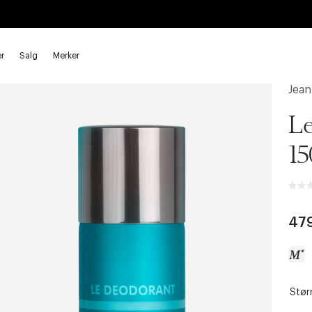
r
Salg
Merker
Spray
Jean
Le
15
47
Størr
a