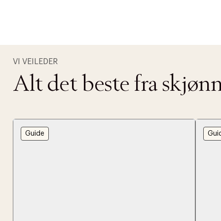
VI VEILEDER
Alt det beste fra skjø
Guide
Gui
DESSVERRE K
LA OSS VISE
Gratis f
TILFØY NYTT
Øv vi kan desvæ
Levering