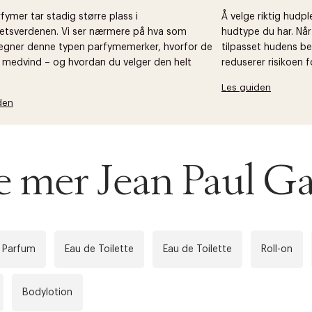
fymer tar stadig større plass i
Å velge riktig hudp
etsverdenen. Vi ser nærmere på hva som
hudtype du har. Nå
egner denne typen parfymemerker, hvorfor de
tilpasset hudens be
t medvind – og hvordan du velger den helt
reduserer risikoen fo
Les guiden
den
e mer Jean Paul Ga
 Parfum
Eau de Toilette
Eau de Toilette
Roll-on
Bodylotion