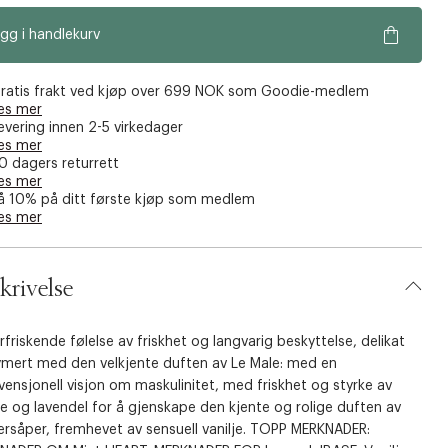
gg i handlekurv
ratis frakt ved kjøp over 699 NOK som Goodie-medlem
es mer
evering innen 2-5 virkedager
es mer
0 dagers returrett
es mer
å 10% på ditt første kjøp som medlem
es mer
krivelse
rfriskende følelse av friskhet og langvarig beskyttelse, delikat
ymert med den velkjente duften av Le Male: med en
ensjonell visjon om maskulinitet, med friskhet og styrke av
 og lavendel for å gjenskape den kjente og rolige duften av
ersåper, fremhevet av sensuell vanilje. TOPP MERKNADER: