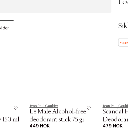
Lev
Ax n
SKU:
ID: 
Sik
bilder
Jean Paul Gaultier
Jean Paul Gaulti
Le Male Alcohol-free
Scandal 
 150 ml
deodorant stick 75 gr
Deodorant
449 NOK
479 NOK