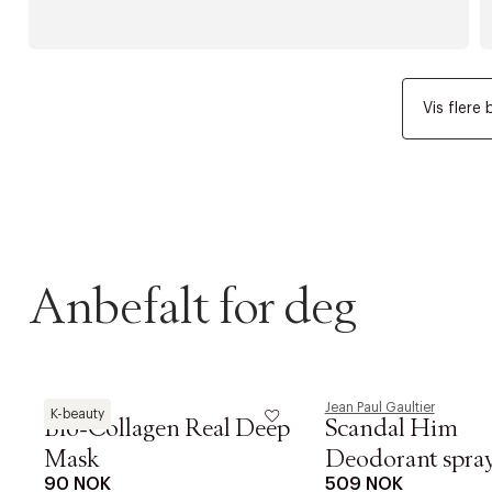
Vis flere 
Anbefalt for deg
Biodance
Jean Paul Gaultier
K-beauty
Bio-Collagen Real Deep
Scandal Him
Mask
Deodorant spray
90 NOK
509 NOK