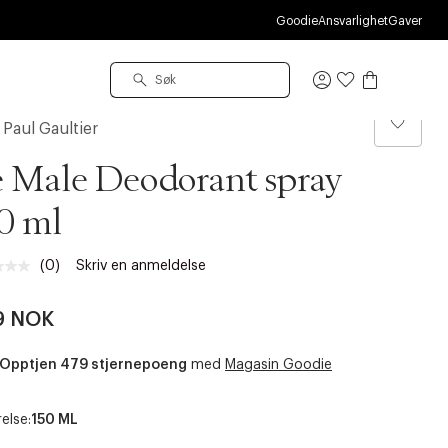
S
Goodie
Ansvarlighet
Gaver
Logg
inn
 Paul Gaultier
 Male Deodorant spray
0 ml
(0)
Skriv en anmeldelse
Ingen
vurdering.
Samme
9 NOK
sidelenke.
Opptjen 479 stjernepoeng
med
Magasin Goodie
else:
150 ML