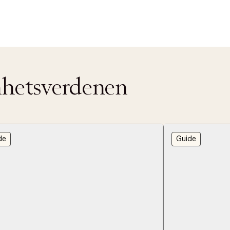
nnhetsverdenen
de
Guide
AN IKKE PRODUKTET BLI FUNNET
 VIDEOEN
rakt over 699 NOK for Goodie-medlemmer
 ØNSKE
rre ikke vise dig denne video. Tillad statistiske cookies fo
 innen 2-5 virkedager.