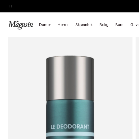
Pause
SLUTTER SNART
Kjøp 2, spar 20%
på hårprodukter
Damer
Herrer
Skjønnhet
Bolig
Barn
Gave
Forside
Skjønnhet
Herre
Parfymer & dufter
Deodoranter