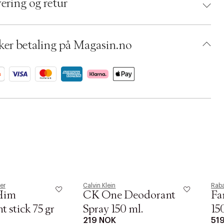
ering og retur
umbers: 01122786
 S00039726
AADS10-0008
ker betaling på Magasin.no
er
Calvin Klein
Rab
Him
CK One Deodorant
Fa
 stick 75 gr
Spray 150 ml.
15
219 NOK
51