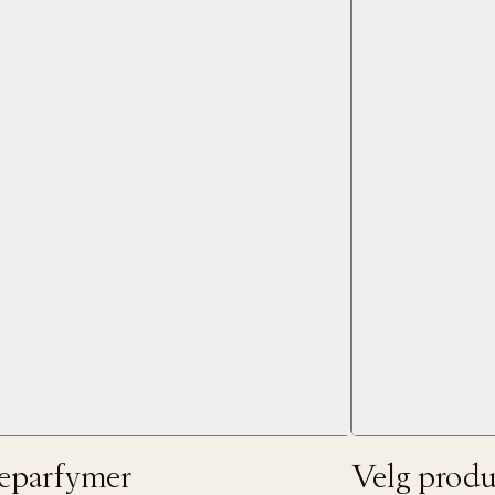
s returrett
Riktige informasjonskapsler
Lukk
å ditt første kjøp som medlem
jeparfymer
Velg produ