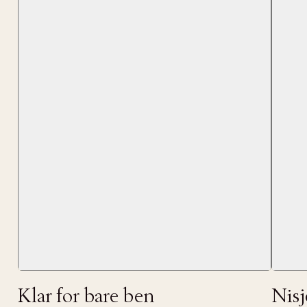
Forrige
videoen.
30 dager
Få 10% p
Klar for bare ben
Nis