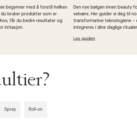
leie begynner med å forstå hvilken
Den nye bølgen innen beauty f
r du bruker produkter som er
velvære. Her guider vi deg til 
hov, får du bedre resultater og
transformative teknologiene –
r irritasjon.
integreres i dine daglige ritualer
Les guiden
ultier?
Spray
Roll-on