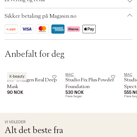
t
G854684 - INGREDIENTS: AQUA / WATER ALCOHOL DENAT. PROPYLENE
i
Ax numbers: 05146674
GLYCOL AMP-ACRYLATES/ALLYL METHACRYLATE COPOLYMER PVP TALC
o
SKU: S00466986
PHENOXYETHANOL DISODIUM EDTA CHLORPHENESIN
Sikker betaling på Magasin.no
n
ID: ADWJ60-0008
TRIETHANOLAMINE (F.I.L. D232279/2).
Endringer i et produkts ingrediensliste kan forekomme fra tid til annen.
Sjekk derfor alltid ingredienslisten på det produktet du har kjøpt.
Anbefalt for deg
Biodance
MAC
MAC
K-beauty
Bio-Collagen Real Deep
Studio Fix Plus Powder
Studi
Mask
Foundation
Spect
90 NOK
530 NOK
555 N
SPF15
Flere farger
Flere far
VI VEILEDER
Alt det beste fra