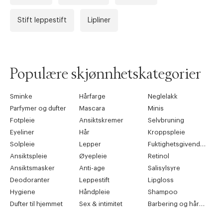
Stift leppestift
Lipliner
Populære skjønnhetskategorier
Sminke
Hårfarge
Neglelakk
Parfymer og dufter
Mascara
Minis
Fotpleie
Ansiktskremer
Selvbruning
Eyeliner
Hår
Kroppspleie
Solpleie
Lepper
Fuktighetsgivende pleie
Ansiktspleie
Øyepleie
Retinol
Ansiktsmasker
Anti-age
Salisylsyre
Deodoranter
Leppestift
Lipgloss
Hygiene
Håndpleie
Shampoo
Dufter til hjemmet
Sex & intimitet
Barbering og hårfjerning