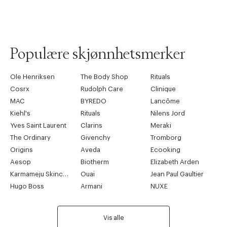
Populære skjønnhetsmerker
Ole Henriksen
The Body Shop
Rituals
Cosrx
Rudolph Care
Clinique
Forrige
Ne
MAC
BYREDO
Lancôme
Kiehl's
Rituals
Nilens Jord
Yves Saint Laurent
Clarins
Meraki
The Ordinary
Givenchy
Tromborg
Origins
Aveda
Ecooking
Aesop
Biotherm
Elizabeth Arden
Karmameju Skincare
Ouai
Jean Paul Gaultier
Hugo Boss
Armani
NUXE
Vis alle