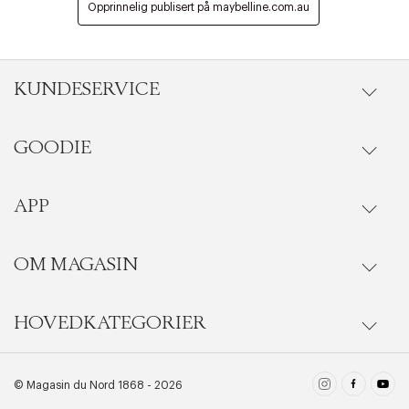
KUNDESERVICE
Riktige informasjonskapsler
Lukk
GOODIE
Gå til kundeservice
Ordrestatus
APP
Goodie fordelsunivers
Onlinekjøp
Ofte stilte spørsmål
OM MAGASIN
Se medlemsfordeler i vår Goodie-app
Levering
Last ned i App Store
HOVEDKATEGORIER
Magasins historie
BLI MEDLEM NÅ
Bytte & retur
få 10% rabatt på ditt første kjøp
Last ned i Google Play
Pleieguide
Damer
© Magasin du Nord 1868 - 2026