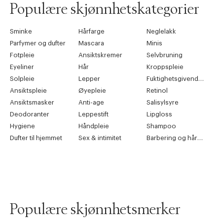
Populære skjønnhetskategorier
Sminke
Hårfarge
Neglelakk
Parfymer og dufter
Mascara
Minis
Fotpleie
Ansiktskremer
Selvbruning
Eyeliner
Hår
Kroppspleie
Solpleie
Lepper
Fuktighetsgivende pleie
Ansiktspleie
Øyepleie
Retinol
Ansiktsmasker
Anti-age
Salisylsyre
Deodoranter
Leppestift
Lipgloss
Hygiene
Håndpleie
Shampoo
Dufter til hjemmet
Sex & intimitet
Barbering og hårfjerning
Populære skjønnhetsmerker