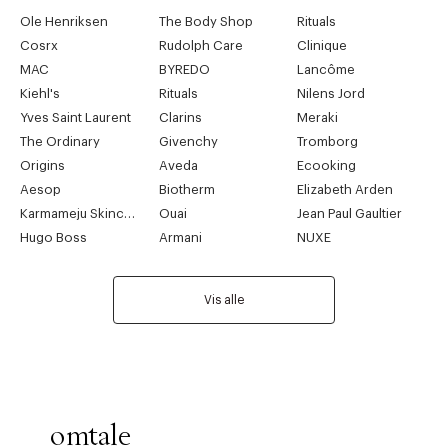
Ole Henriksen
The Body Shop
Rituals
Cosrx
Rudolph Care
Clinique
MAC
BYREDO
Lancôme
Kiehl's
Rituals
Nilens Jord
Yves Saint Laurent
Clarins
Meraki
The Ordinary
Givenchy
Tromborg
Origins
Aveda
Ecooking
Aesop
Biotherm
Elizabeth Arden
Karmameju Skincare
Ouai
Jean Paul Gaultier
Hugo Boss
Armani
NUXE
Vis alle