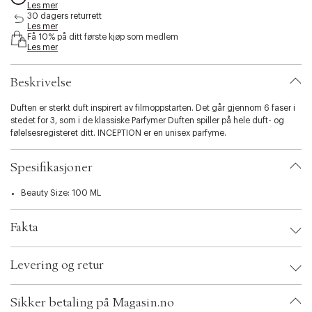
Les mer
s
30 dagers returrett
i
Les mer
b
Få 10% på ditt første kjøp som medlem
i
Les mer
l
i
Beskrivelse
t
y
Duften er sterkt duft inspirert av filmoppstarten. Det går gjennom 6 faser i
.
stedet for 3, som i de klassiske Parfymer Duften spiller på hele duft- og
v
følelsesregisteret ditt. INCEPTION er en unisex parfyme.
a
r
i
Spesifikasjoner
a
t
Beauty Size: 100 ML
i
o
n
Fakta
.
s
Brand:
Zarko
e
Levering og retur
EAN: 5712598000014
l
Ax numbers: 03445654
e
SKU: S00204065
c
Sikker betaling på Magasin.no
ID: AAUI15-0008