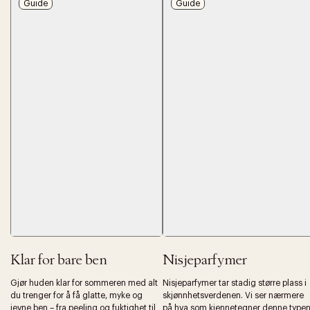
Guide
Guide
Klar for bare ben
Nisjeparfymer
Gjør huden klar for sommeren med alt
Nisjeparfymer tar stadig større plass i
du trenger for å få glatte, myke og
skjønnhetsverdenen. Vi ser nærmere
jevne ben – fra peeling og fuktighet til
på hva som kjennetegner denne type