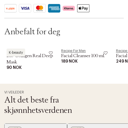
t
i
o
n
Anbefalt for deg
Biodance
Recipe For Men
Recipe
K-beauty
Bio-Collagen Real Deep
Facial Cleanser 100 ml.
Facial
189 NOK
249 
Mask
90 NOK
VI VEILEDER
Alt det beste fra
skjønnhetsverdenen