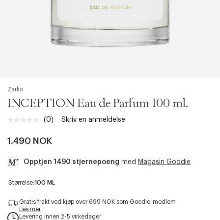
Zarko
INCEPTION Eau de Parfum 100 ml.
(0)
Skriv en anmeldelse
Ingen
vurdering.
Samme
1.490 NOK
sidelenke.
Opptjen 1490 stjernepoeng
med
Magasin Goodie
a
Størrelse:
100 ML
c
c
Gratis frakt ved kjøp over 699 NOK som Goodie-medlem
e
Les mer
Levering innen 2-5 virkedager
s