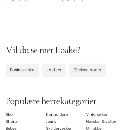
Vil du se mer Loake?
Forrige
Ne
Business sko
Loafers
Chelsea boots
Populære herrekategorier
Sko
Kortholdere
Vinterjakker
Shorts
Jeans
Hansker & votter
Bukser
Skuldervesker
Ullfrakker