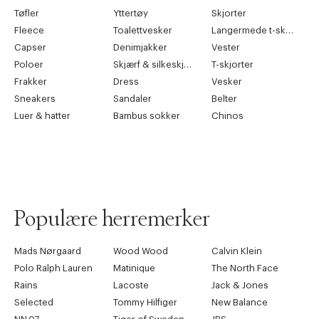
Tøfler
Yttertøy
Skjorter
Fleece
Toalettvesker
Langermede t-skjorter
Capser
Denimjakker
Vester
Poloer
Skjærf & silkeskjærf
T-skjorter
Frakker
Dress
Vesker
Sneakers
Sandaler
Belter
Luer & hatter
Bambus sokker
Chinos
Populære herremerker
Mads Nørgaard
Wood Wood
Calvin Klein
Polo Ralph Lauren
Matinique
The North Face
Rains
Lacoste
Jack & Jones
Selected
Tommy Hilfiger
New Balance