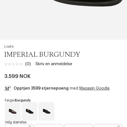
Loake
IMPERIAL BURGUNDY
(0)
Skriv en anmeldelse
Ingen
vurdering.
Samme
3.599 NOK
sidelenke.
Opptjen 3599 stjernepoeng
med
Magasin Goodie
a
Farge:
Burgundy
c
c
e
s
B
N
B
Velg størrelse
u
a
l
s