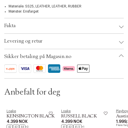
i
o
Materiale: SS25, LEATHER, LEATHER, RUBBER
n
Mønster: Ensfarget
Fakta
Brand:
Loake
Levering og retur
EAN: 5050362363997
Shoe Size: 42
Color: Burgundy
Sikker betaling på Magasin.no
Ax numbers: 06586688, 06586689, 06749186, 06455074, 06746686,
06746685
SKU: S14095097
ID: BKMO29-00Q0
Anbefalt for deg
Loake
Loake
Playboy
KENSINGTON BLACK
RUSSELL BLACK
Austi
4.399 NOK
4.399 NOK
1.999
Flere far
42
43
44
+3
41
43
41,5
+1