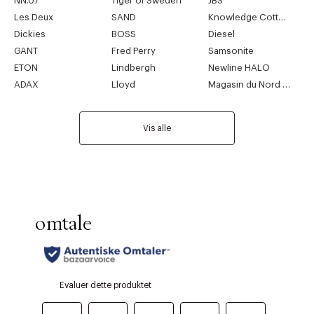
NN.07
Tiger of Sweden
JBS
Les Deux
SAND
Knowledge Cotton Apparel
Dickies
BOSS
Diesel
GANT
Fred Perry
Samsonite
ETON
Lindbergh
Newline HALO
ADAX
Lloyd
Magasin du Nord Collection
Vis alle