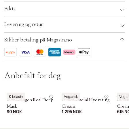
c
Fakta
t
i
o
Brand:
Aesop
Levering og retur
n
EAN: 9319944050752
Ax numbers: 05067484
SKU: S00444879
Sikker betaling på Magasin.no
ID: ADNW91-0008
Anbefalt for deg
Biodance
Aesop
Aesop
K-beauty
Vegansk
Vega
Bio-Collagen Real Deep
Perfect Facial Hydrating
Elemen
Mask
Cream
Crea
90 NOK
1.295 NOK
615 N