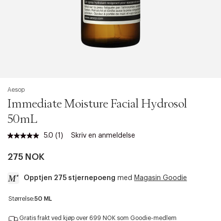
Aesop
Immediate Moisture Facial Hydrosol
50mL
5.0
(1)
Skriv en anmeldelse
Les
1
omtale.
275 NOK
Samme
sidelenke.
Opptjen 275 stjernepoeng
med
Magasin Goodie
a
Størrelse:
50 ML
c
c
Gratis frakt ved kjøp over 699 NOK som Goodie-medlem