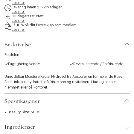
e
Les mer
Levering innen 2-5 virkedager
s
Les mer
s
30 dagers returrett
i
Les mer
b
Få 10% på ditt første kjøp som medlem
i
Les mer
l
i
Beskrivelse
t
y
Fordeler:
.
v
Fugtighetsgivende
Revitaliserende / Forfriskende
a
r
Umiddelbar Moisture Facial Hydrosol fra Aesop er en forfriskende Rose
i
Petal-infusert hydrate for å friske opp og revitalisere Hud og sanser i
a
hjemmet eller på kontoret.
t
i
Passer:
o
Spesifikasjoner
Alle hudtyper, hyppige reisende og kontorarbeidere
n
.
Beauty Size: 50 ML
Bruk:
s
Spray fra foretrukket avstand over Ansikt og hals så ofte du ønsker. La det
e
lufttørke.
Ingredienser
l
e