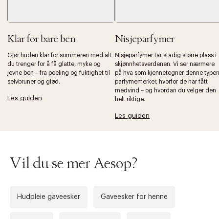
Klar for bare ben
Nisjeparfymer
Gjør huden klar for sommeren med alt
Nisjeparfymer tar stadig større plass i
du trenger for å få glatte, myke og
skjønnhetsverdenen. Vi ser nærmere
jevne ben – fra peeling og fuktighet til
på hva som kjennetegner denne type
selvbruner og glød.
parfymemerker, hvorfor de har fått
medvind – og hvordan du velger den
Les guiden
helt riktige.
Les guiden
Vil du se mer Aesop?
Hudpleie gaveesker
Gaveesker for henne