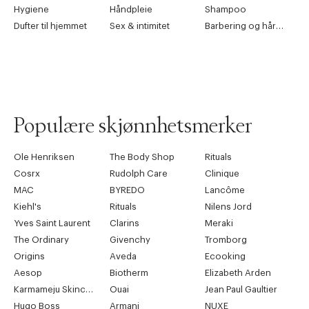
Hygiene
Håndpleie
Shampoo
Dufter til hjemmet
Sex & intimitet
Barbering og hårfjerning
Populære skjønnhetsmerker
Ole Henriksen
The Body Shop
Rituals
Cosrx
Rudolph Care
Clinique
MAC
BYREDO
Lancôme
Kiehl's
Rituals
Nilens Jord
Yves Saint Laurent
Clarins
Meraki
The Ordinary
Givenchy
Tromborg
Origins
Aveda
Ecooking
Aesop
Biotherm
Elizabeth Arden
Karmameju Skincare
Ouai
Jean Paul Gaultier
Hugo Boss
Armani
NUXE