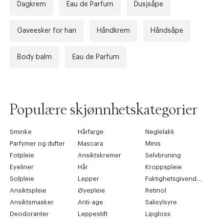
Dagkrem
Eau de Parfum
Dusjsåpe
Gaveesker for han
Håndkrem
Håndsåpe
Body balm
Eau de Parfum
Forrige
Ne
Populære skjønnhetskategorier
Sminke
Hårfarge
Neglelakk
Parfymer og dufter
Mascara
Minis
Fotpleie
Ansiktskremer
Selvbruning
Eyeliner
Hår
Kroppspleie
Solpleie
Lepper
Fuktighetsgivende pleie
Ansiktspleie
Øyepleie
Retinol
Ansiktsmasker
Anti-age
Salisylsyre
Deodoranter
Leppestift
Lipgloss