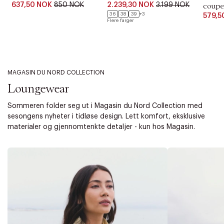
637,50 NOK
850 NOK
2.239,30 NOK
3.199 NOK
coupe
36
38
39
+3
579,5
Flere farger
MAGASIN DU NORD COLLECTION
Loungewear
Sommeren folder seg ut i Magasin du Nord Collection med
sesongens nyheter i tidløse design. Lett komfort, eksklusive
materialer og gjennomtenkte detaljer - kun hos Magasin.