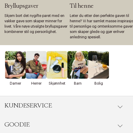
Bryllupsgaver
Til henne
Skjem bort det nygifte paret med en
Leter du etter den perfekte gaven til
vakker gave som skaper minner for
henne? Vi har samlet masse inspirasj
livet. Våre nøye utvalgte bryllupsgaver
til personlige og omtenksomme gaver
kombinerer stil og personlighet.
som skaper glede og gjør enhver
anledning spesiell.
Damer
Herrer
Skjønnhet
Barn
Bolig
KUNDESERVICE
GOODIE
Gå til kundeservice