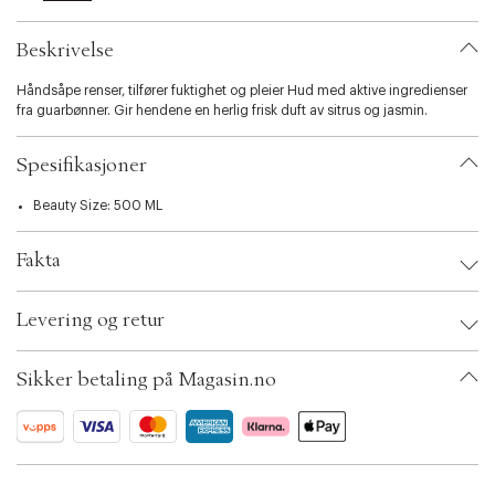
l
i
Beskrivelse
t
y
Håndsåpe renser, tilfører fuktighet og pleier Hud med aktive ingredienser
.
fra guarbønner. Gir hendene en herlig frisk duft av sitrus og jasmin.
v
a
r
Spesifikasjoner
i
a
Beauty Size: 500 ML
t
i
o
Fakta
n
.
Brand:
SACHAJUAN
s
Levering og retur
EAN: 7350016332279
e
Ax numbers: 04695364
l
SKU: S00370239
e
Sikker betaling på Magasin.no
ID: ACMX17-0008
c
t
i
o
n