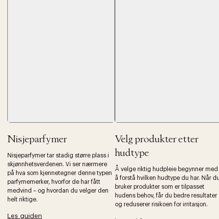
Nisjeparfymer
Velg produkter etter
hudtype
Nisjeparfymer tar stadig større plass i
skjønnhetsverdenen. Vi ser nærmere
Å velge riktig hudpleie begynner med
på hva som kjennetegner denne typen
å forstå hvilken hudtype du har. Når d
parfymemerker, hvorfor de har fått
bruker produkter som er tilpasset
medvind – og hvordan du velger den
hudens behov, får du bedre resultater
helt riktige.
og reduserer risikoen for irritasjon.
Les guiden