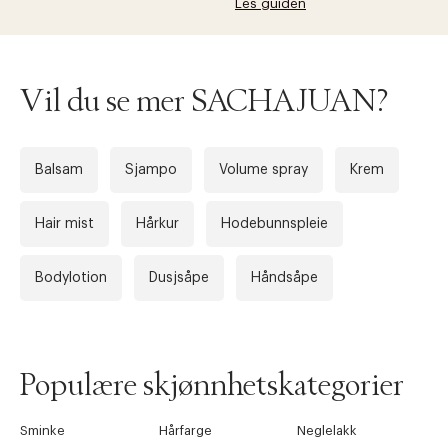
Les guiden
Forrige
Ne
Vil du se mer SACHAJUAN?
Balsam
Sjampo
Volume spray
Krem
Hair mist
Hårkur
Hodebunnspleie
Bodylotion
Dusjsåpe
Håndsåpe
Populære skjønnhetskategorier
Sminke
Hårfarge
Neglelakk