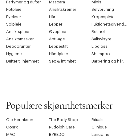
Parfymer og dufter
Mascara
Minis
Fotpleie
Ansiktskremer
Selvbruning
Eyeliner
Hår
Kroppspleie
Solpleie
Lepper
Fuktighetsgivende pleie
Ansiktspleie
Øyepleie
Retinol
Ansiktsmasker
Anti-age
Salisylsyre
Deodoranter
Leppestift
Lipgloss
Hygiene
Håndpleie
Shampoo
Dufter til hjemmet
Sex & intimitet
Barbering og hårfjerning
Populære skjønnhetsmerker
Ole Henriksen
The Body Shop
Rituals
Cosrx
Rudolph Care
Clinique
MAC
BYREDO
Lancôme