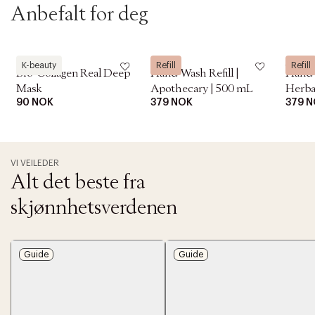
Anbefalt for deg
Biodance
Frama
Frama
K-beauty
Refill
Refill
Bio-Collagen Real Deep
Hand Wash Refill |
Hand W
Mask
Apothecary | 500 mL
Herba
90 NOK
379 NOK
379 
VI VEILEDER
Alt det beste fra
skjønnhetsverdenen
Guide
Guide