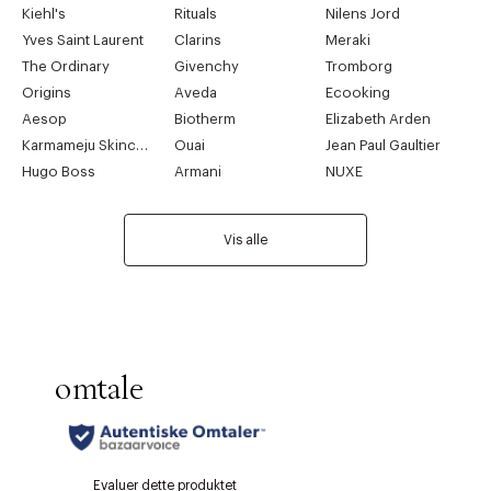
Kiehl's
Rituals
Nilens Jord
Yves Saint Laurent
Clarins
Meraki
The Ordinary
Givenchy
Tromborg
Origins
Aveda
Ecooking
Aesop
Biotherm
Elizabeth Arden
Karmameju Skincare
Ouai
Jean Paul Gaultier
Hugo Boss
Armani
NUXE
Vis alle