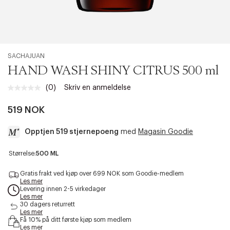
SACHAJUAN
HAND WASH SHINY CITRUS 500 ml
(0)
Skriv en anmeldelse
Ingen
vurdering.
Samme
519 NOK
sidelenke.
Opptjen 519 stjernepoeng
med
Magasin Goodie
a
Størrelse:
500 ML
c
c
Gratis frakt ved kjøp over 699 NOK som Goodie-medlem
e
Les mer
Levering innen 2-5 virkedager
s
Les mer
s
30 dagers returrett
i
Les mer
b
Få 10% på ditt første kjøp som medlem
i
Les mer