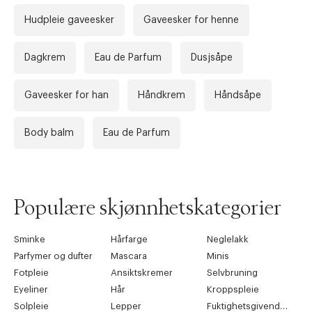
Hudpleie gaveesker
Gaveesker for henne
Dagkrem
Eau de Parfum
Dusjsåpe
Gaveesker for han
Håndkrem
Håndsåpe
Forrige
Ne
Body balm
Eau de Parfum
Populære skjønnhetskategorier
Sminke
Hårfarge
Neglelakk
Parfymer og dufter
Mascara
Minis
Fotpleie
Ansiktskremer
Selvbruning
Eyeliner
Hår
Kroppspleie
Solpleie
Lepper
Fuktighetsgivende pleie