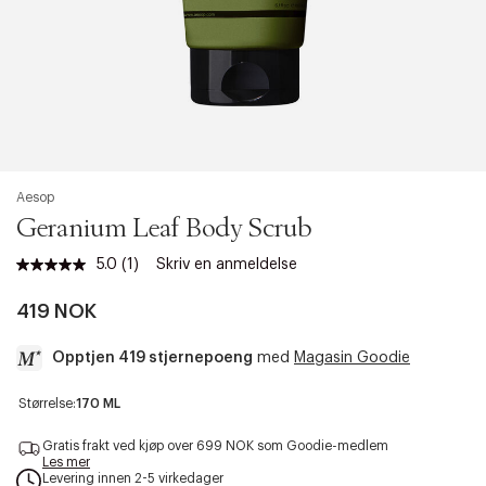
Aesop
Geranium Leaf Body Scrub
5.0
(1)
Skriv en anmeldelse
Les
1
omtale.
419 NOK
Samme
sidelenke.
Opptjen 419 stjernepoeng
med
Magasin Goodie
a
Størrelse:
170 ML
c
c
Gratis frakt ved kjøp over 699 NOK som Goodie-medlem
e
Les mer
Levering innen 2-5 virkedager
s