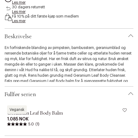
Les mer
s
30 dagers returrett
i
Les mer
b
Få 10% på ditt første kjøp som medlem
i
Les mer
l
i
Beskrivelse
t
y
En forfriskende blanding av pimpstein, bambusstern, geraniumblad og
.
rensende botaniske oljer for å fjerne trette celler og etterlate huden renset
v
og myk, klar for fuktighet. Har en frisk duft av sitrus og natur. Bruk ønsket
a
mengde én eller to ganger i uken. Masser den klare, grovkornede Gel
r
éeninn i våt Hud fra nakke til tå, og skyll grundig. Etterlater huden frisk,
i
glatt og myk. Rens huden grundig med Geranium Leaf Body Cleanser.
a
Følg opp med Geranium Leaf Body balm for å gjenopprette fuktighet og
t
mykgjøre huden. Bland Geranium Leaf Body balm med Geranium Leaf
i
Hydrating Body Treatment så ofte du ønsker for å øke fuktigheten og
o
Fullfør serien
skjemme bort sansene dine. Geranium Leaf Body Cleanser og Geranium
n
Leaf Body balm kommer sammen i Geranium Leaf Duet.
.
Aesop
A
s
Vegansk
Geranium Leaf Body Balm
e
1.085 NOK
l
5.0
(1)
e
c