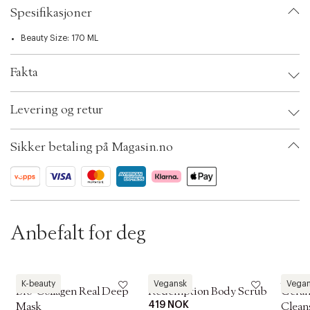
t
Spesifikasjoner
i
o
n
Beauty Size: 170 ML
Fakta
Brand:
Aesop
Levering og retur
EAN: 9319944007732
Ax numbers: 04526597
SKU: S00344496
Sikker betaling på Magasin.no
ID: ACEA58-0008
Anbefalt for deg
Biodance
Aesop
Aesop
K-beauty
Vegansk
Vega
Bio-Collagen Real Deep
Redemption Body Scrub
Geran
419 NOK
Mask
Clean