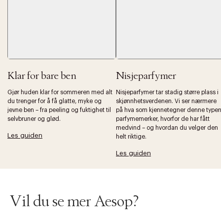
Klar for bare ben
Nisjeparfymer
Gjør huden klar for sommeren med alt
Nisjeparfymer tar stadig større plass i
du trenger for å få glatte, myke og
skjønnhetsverdenen. Vi ser nærmere
jevne ben – fra peeling og fuktighet til
på hva som kjennetegner denne type
selvbruner og glød.
parfymemerker, hvorfor de har fått
medvind – og hvordan du velger den
Les guiden
helt riktige.
Les guiden
Vil du se mer Aesop?