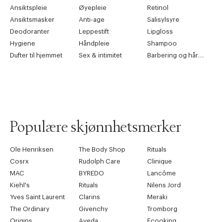
Ansiktspleie
Øyepleie
Retinol
Ansiktsmasker
Anti-age
Salisylsyre
Deodoranter
Leppestift
Lipgloss
Hygiene
Håndpleie
Shampoo
Dufter til hjemmet
Sex & intimitet
Barbering og hårfjerning
Populære skjønnhetsmerker
Ole Henriksen
The Body Shop
Rituals
Cosrx
Rudolph Care
Clinique
MAC
BYREDO
Lancôme
Kiehl's
Rituals
Nilens Jord
Yves Saint Laurent
Clarins
Meraki
The Ordinary
Givenchy
Tromborg
Origins
Aveda
Ecooking