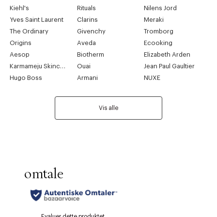
Kiehl's
Rituals
Nilens Jord
Yves Saint Laurent
Clarins
Meraki
The Ordinary
Givenchy
Tromborg
Origins
Aveda
Ecooking
Aesop
Biotherm
Elizabeth Arden
Karmameju Skincare
Ouai
Jean Paul Gaultier
Hugo Boss
Armani
NUXE
Vis alle