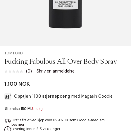
TOM FORD
Fucking Fabulous All Over Body Spray
(0)
Skriv en anmeldelse
Ingen
vurdering.
Samme
1.100 NOK
sidelenke.
Opptjen 1100 stjernepoeng
med
Magasin Goodie
a
Størrelse:
150 ML
Utsolgt
c
c
Gratis frakt ved kjøp over 699 NOK som Goodie-medlem
e
Les mer
Levering innen 2-5 virkedager
s