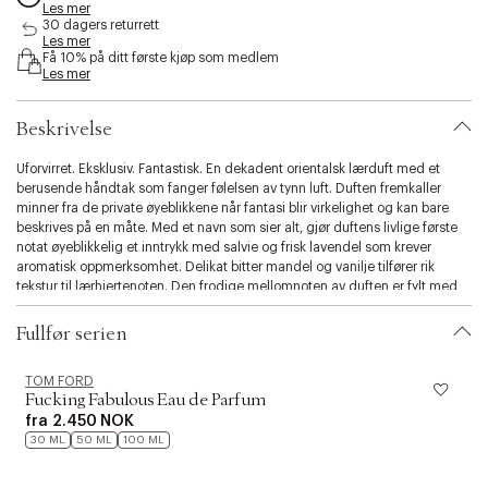
Les mer
s
30 dagers returrett
i
Les mer
b
Få 10% på ditt første kjøp som medlem
i
Les mer
l
i
Beskrivelse
t
y
Uforvirret. Eksklusiv. Fantastisk. En dekadent orientalsk lærduft med et
.
berusende håndtak som fanger følelsen av tynn luft. Duften fremkaller
v
minner fra de private øyeblikkene når fantasi blir virkelighet og kan bare
a
beskrives på en måte. Med et navn som sier alt, gjør duftens livlige første
r
notat øyeblikkelig et inntrykk med salvie og frisk lavendel som krever
i
aromatisk oppmerksomhet. Delikat bitter mandel og vanilje tilfører rik
a
tekstur til lærhjertenoten. Den frodige mellomnoten av duften er fylt med
t
fiolett rot fra irisblomsten og italiensk plonge, og bringer ut sin utrolige
i
skjønnhet. Vanedannende tonkabønner og rikelig med skinn driver duften
o
Fullfør serien
fremover, mens ravfargede undertoner gir en varm glød. Ultrafine lyse
n
trenoter gir et uttrykk for ren luksus og en kremet finish.
.
TOM FORD
s
Fucking Fabulous Eau de Parfum
e
fra
2.450 NOK
l
30 ML
50 ML
100 ML
e
c