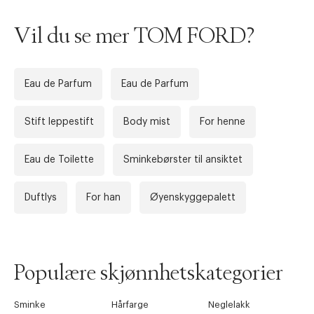
Vil du se mer TOM FORD?
Eau de Parfum
Eau de Parfum
Stift leppestift
Body mist
For henne
Eau de Toilette
Sminkebørster til ansiktet
Duftlys
For han
Øyenskyggepalett
Populære skjønnhetskategorier
Sminke
Hårfarge
Neglelakk