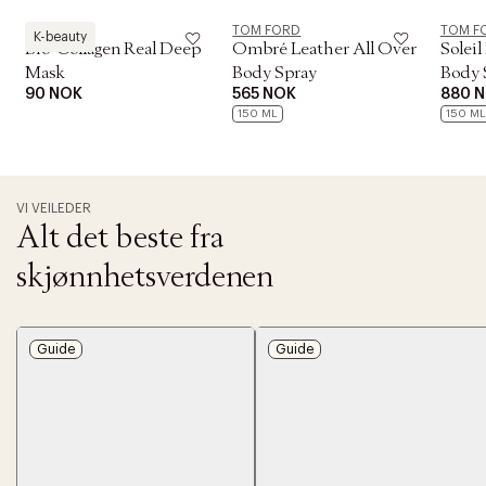
Biodance
TOM FORD
TOM F
K-beauty
Bio-Collagen Real Deep
Ombré Leather All Over
Soleil
Mask
Body Spray
Body 
90 NOK
565 NOK
880 
150 ML
150 ML
VI VEILEDER
Alt det beste fra
skjønnhetsverdenen
Guide
Guide