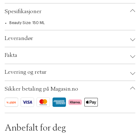
t
i
Spesifikasjoner
o
n
Beauty Size: 150 ML
Leverandør
Leverandør:
Fakta
Sikkerhetsinstruksjoner:
Brand:
TOM FORD
Levering og retur
EAN: 888066089449
Ax numbers: 04961909
SKU: S00419091
Sikker betaling på Magasin.no
ID: ADEC30-0008
Anbefalt for deg