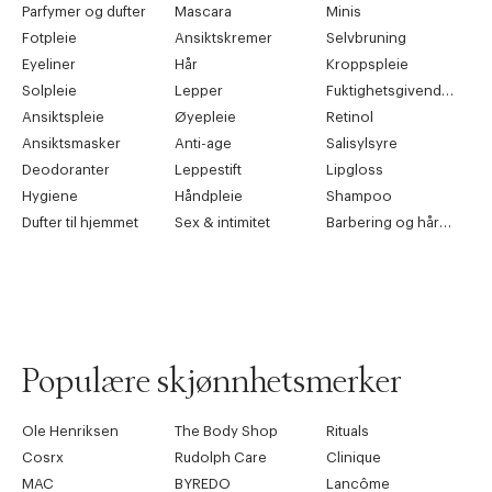
Parfymer og dufter
Mascara
Minis
Fotpleie
Ansiktskremer
Selvbruning
Eyeliner
Hår
Kroppspleie
Solpleie
Lepper
Fuktighetsgivende pleie
Ansiktspleie
Øyepleie
Retinol
Ansiktsmasker
Anti-age
Salisylsyre
Deodoranter
Leppestift
Lipgloss
Hygiene
Håndpleie
Shampoo
Dufter til hjemmet
Sex & intimitet
Barbering og hårfjerning
Populære skjønnhetsmerker
Ole Henriksen
The Body Shop
Rituals
Cosrx
Rudolph Care
Clinique
MAC
BYREDO
Lancôme