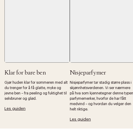
Forrige
Ne
Klar for bare ben
Nisjeparfymer
Gjør huden klar for sommeren med alt
Nisjeparfymer tar stadig større plass i
du trenger for å få glatte, myke og
skjønnhetsverdenen. Vi ser nærmere
jevne ben – fra peeling og fuktighet til
på hva som kjennetegner denne type
selvbruner og glød.
parfymemerker, hvorfor de har fått
medvind – og hvordan du velger den
Les guiden
helt riktige.
Les guiden