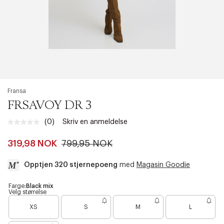
Fransa
FRSAVOY DR 3
(0)
Skriv en anmeldelse
Ingen
vurdering.
Samme
319,98 NOK
799,95 NOK
sidelenke.
Opptjen 320 stjernepoeng
med
Magasin Goodie
a
Farge:
Black mix
Velg størrelse
c
B
c
XS
S
M
L
a
e
r
s