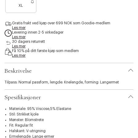
e
s
XL
n
i
o
b
e
i
Gratis frakt ved kjøp over 699 NOK som Goodie-medlem
n
l
Les mer
f
i
Levering innen 2-5 virkedager
å
Les mer
t
i
30 dagers returrett
y
Les mer
g
.
Få 10% på ditt første kjøp som medlem
j
v
Les mer
e
a
n
r
Beskrivelse
i
a
t
Tilpass: Normal passform, lengde: Knelengde, forming: Langermet
i
o
Spesifikasjoner
n
.
Materiale: 95% Viscose,5% Elastane
s
Stil: Strikket kjole
e
Mønster: Blomstrete
l
Fit: Regular fit
e
Halskant: V-utrigning
c
Ermelengde: Lange ermer