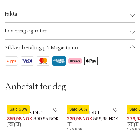
t
i
o
Fakta
n
Brand:
Fransa
Levering og retur
EAN: 5715573658262
Clothing Size: XS
Color: Black mix
Sikker betaling på Magasin.no
Ax numbers: 06617324
SKU: S13650537
ID: BGSY80-1F7Z
Anbefalt for deg
Fransa
Fransa
Fransa
Salg 60%
Salg 60%
Salg
FRADARA DR 2
FRSANIE DR 1
FRCO
Forrige
Ne
359,98 NOK
899,95 NOK
239,98 NOK
599,95 NOK
279,9
XS
M
S
XS
L
Flere farger
Flere far