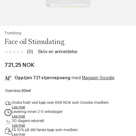
Tromborg
Face oil Stimulating
(0)
Skriv en anmeldelse
721,25 NOK
Opptjen 721 stjernepoeng
med
Magasin Goodie
a
Størrelse:
30ml
c
c
Gratis frakt ved kjøp over 699 NOK som Goodie-medlem
e
Les mer
Levering innen 2-5 virkedager
s
Les mer
s
30 dagers returrett
i
Les mer
b
Få 10% på ditt første kjøp som medlem
i
Les mer