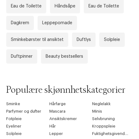
Eau de Toilette
Håndsåpe
Eau de Toilette
Dagkrem
Leppepomade
Sminkebørster til ansiktet
Duftlys
Solpleie
Duftpinner
Beauty bestsellers
Populære skjønnhetskategorier
Sminke
Hårfarge
Neglelakk
Parfymer og dufter
Mascara
Minis
Fotpleie
Ansiktskremer
Selvbruning
Eyeliner
Hår
Kroppspleie
Solpleie
Lepper
Fuktighetsgivende pleie