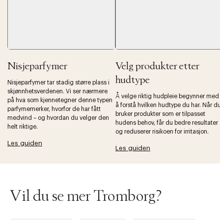
Nisjeparfymer
Velg produkter etter
hudtype
Nisjeparfymer tar stadig større plass i
Forrige
Ne
skjønnhetsverdenen. Vi ser nærmere
Å velge riktig hudpleie begynner med
på hva som kjennetegner denne typen
å forstå hvilken hudtype du har. Når d
parfymemerker, hvorfor de har fått
bruker produkter som er tilpasset
medvind – og hvordan du velger den
hudens behov, får du bedre resultater
helt riktige.
og reduserer risikoen for irritasjon.
Les guiden
Les guiden
Vil du se mer Tromborg?