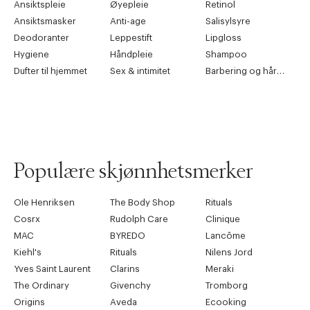
Ansiktspleie
Øyepleie
Retinol
Ansiktsmasker
Anti-age
Salisylsyre
Deodoranter
Leppestift
Lipgloss
Hygiene
Håndpleie
Shampoo
Dufter til hjemmet
Sex & intimitet
Barbering og hårfjerning
Populære skjønnhetsmerker
Ole Henriksen
The Body Shop
Rituals
Cosrx
Rudolph Care
Clinique
MAC
BYREDO
Lancôme
Kiehl's
Rituals
Nilens Jord
Yves Saint Laurent
Clarins
Meraki
The Ordinary
Givenchy
Tromborg
Origins
Aveda
Ecooking