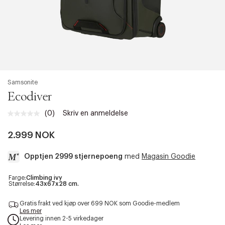
Samsonite
Ecodiver
(0)
Skriv en anmeldelse
Ingen
vurdering.
Samme
2.999 NOK
sidelenke.
Opptjen 2999 stjernepoeng
med
Magasin Goodie
a
Farge:
Climbing ivy
Størrelse:
43x67x28 cm.
c
c
Gratis frakt ved kjøp over 699 NOK som Goodie-medlem
e
Les mer
s
Levering innen 2-5 virkedager
s