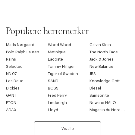
Populære herremerker
Mads Nørgaard
Wood Wood
Calvin Klein
Polo Ralph Lauren
Matinique
The North Face
Rains
Lacoste
Jack & Jones
Selected
Tommy Hilfiger
New Balance
NN.07
Tiger of Sweden
JBS
Les Deux
SAND
Knowledge Cotton Apparel
Dickies
BOSS
Diesel
GANT
Fred Perry
Samsonite
ETON
Lindbergh
Newline HALO
ADAX
Lloyd
Magasin du Nord Collection
Vis alle