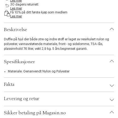
Les mer
i
30 dagers returrett
b
Les mer
Få 10% på ditt første kjøp som medlem
i
Les mer
l
i
t
Beskrivelse
y
.
Duffle på hjul der både ytre og indre stoff er laget av resirkulert nylon og
v
polyester, vannavstøtende materiale, front- og sidelomme, TSA-lås,
a
plassinnhold 76 liter, vekt 2,9 kg. 5 års begrenset garanti.
r
i
a
Spesifikasjoner
t
i
Materiale: Genanvendt Nylon og Polyester
o
n
Fakta
.
s
e
Brand:
Samsonite
Levering og retur
l
EAN: 5400520326423
e
Size: 43x67x28 cm.
c
Color: Climbing ivy
Sikker betaling på Magasin.no
t
Ax numbers: 06798021
SKU: S14308789