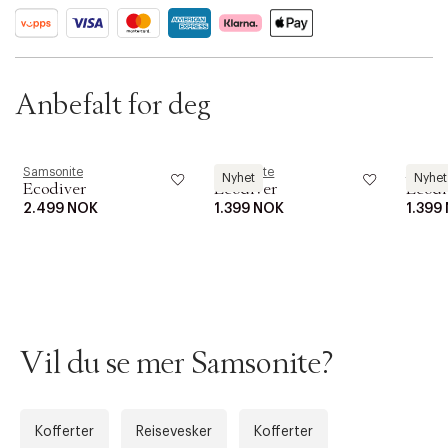
i
o
ID: BKQY80-13DQ
n
Anbefalt for deg
Samsonite
Samsonite
Samson
Nyhet
Nyhet
Ecodiver
Ecodiver
Ecodi
2.499 NOK
1.399 NOK
1.399
Vil du se mer Samsonite?
Kofferter
Reisevesker
Kofferter