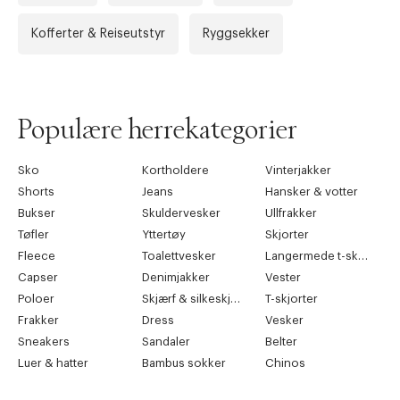
Kofferter & Reiseutstyr
Ryggsekker
Forrige
Ne
Populære herrekategorier
Sko
Kortholdere
Vinterjakker
Shorts
Jeans
Hansker & votter
Bukser
Skuldervesker
Ullfrakker
Tøfler
Yttertøy
Skjorter
Fleece
Toalettvesker
Langermede t-skjorter
Capser
Denimjakker
Vester
Poloer
Skjærf & silkeskjærf
T-skjorter
Frakker
Dress
Vesker
Sneakers
Sandaler
Belter
Luer & hatter
Bambus sokker
Chinos