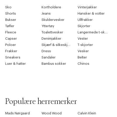
Sko
Kortholdere
Vinterjakker
Shorts
Jeans
Hansker & votter
Bukser
Skuldervesker
Ullfrakker
Tøfler
Yttertøy
Skjorter
Fleece
Toalettvesker
Langermede t-skjorter
Capser
Denimjakker
Vester
Poloer
Skjærf & silkeskjærf
T-skjorter
Frakker
Dress
Vesker
Sneakers
Sandaler
Belter
Luer & hatter
Bambus sokker
Chinos
Populære herremerker
Mads Nørgaard
Wood Wood
Calvin Klein