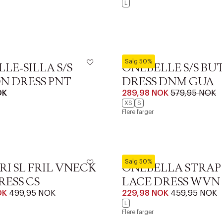
L
ONLY
Salg 50%
LE-SILLA S/S
ONLBELLE S/S B
N DRESS PNT
DRESS DNM GUA
OK
289,98 NOK
579,95 NOK
XS
S
Flere farger
AN IKKE PRODUKTET BLI FUNNET
 VIDEOEN
ONLY
Salg 50%
I SL FRIL VNECK
ONLBELLA STRAP
RESS CS
LACE DRESS WVN
 ØNSKE
OK
499,95 NOK
229,98 NOK
459,95 NOK
rre ikke vise dig denne video. Tillad statistiske cookies fo
L
Flere farger