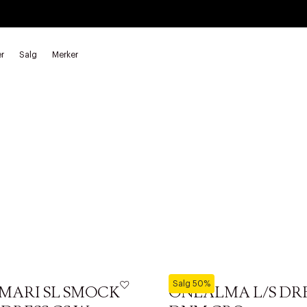
r
Salg
Merker
ONLY
Salg 50%
MARI SL SMOCK
ONLALMA L/S DR