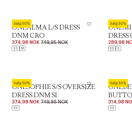
ONLY
ONLY
Salg 50%
Salg 50%
ONLALMA L/S DRESS
ONLMIL
DNM CRO
DRESS 
374,98 NOK
749,95 NOK
289,98 N
XS
M
XS
S
ONLY
ONLY
Salg 50%
Salg 50%
ONLSOPHIE S/S OVERSIZE
ONLBEL
DRESS DNM SI
BUTTO
374,98 NOK
749,95 NOK
314,98 N
XS
XS