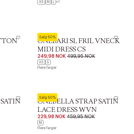
XS
M
L
+1
ONLY
Salg 50%
UTTON
ONLBARI SL FRIL VNECK
MIDI DRESS CS
249,98 NOK
499,95 NOK
XS
S
Flere farger
ONLY
Salg 50%
 SATIN
ONLBELLA STRAP SATIN
LACE DRESS WVN
229,98 NOK
459,95 NOK
r at kunne se
M
Flere farger