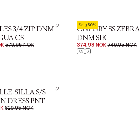
Riktige informasjonskapsler
Lukk
ONLY
Salg 50%
ES 3/4 ZIP DNM
ONLGRY SS ZEBRA
GUA CS
DNM SIK
OK
579,95 NOK
374,98 NOK
749,95 NOK
XS
S
LE-SILLA S/S
N DRESS PNT
OK
629,95 NOK