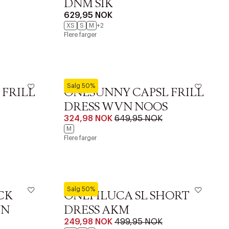
DNM SIK
629,95 NOK
XS
S
M
+2
Flere farger
ONLY
Salg 50%
 FRILL
ONLSUNNY CAPSL FRILL
DRESS WVN NOOS
324,98 NOK
649,95 NOK
M
Flere farger
ONLY
Salg 50%
CK
ONLFILUCA SL SHORT
VN
DRESS AKM
249,98 NOK
499,95 NOK