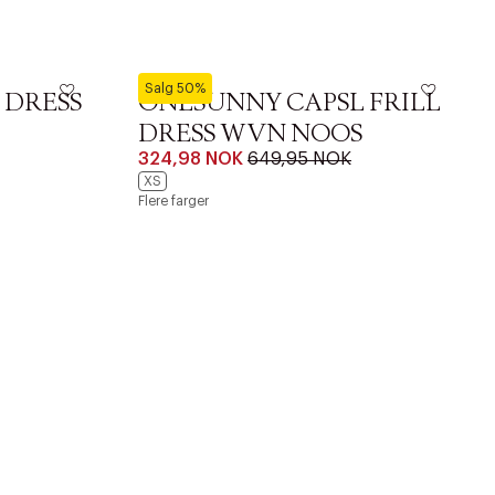
ONLY
Salg 50%
 DRESS
ONLSUNNY CAPSL FRILL
DRESS WVN NOOS
324,98 NOK
649,95 NOK
XS
Flere farger