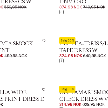
DRESS CS W
DNM CRO
OK
559,95 NOK
374,98 NOK
749,95 NOK
S
ONLY
Salg 50%
MIA SMOCK
ONLTEA-IDRIS S/L
PNT
TAPE DRESS W
OK
499,95 NOK
324,98 NOK
649,95 NOK
S
ONLY
Salg 50%
LLA WIDE
ONLTAMARI SMO
S PRINT DRESS D
CHECK DRESS W
OK
314,98 NOK
629,95 NOK