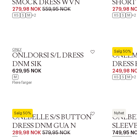
SMOCK DRESS WVN
SHORT 
279,98 NOK
559,95 NOK
279,98 N
XS
S
M
+2
XS
S
M
+2
ONLY
ONLY
Salg 50%
ONLDORSI S/L DRESS
ONLEM
DNM SIK
DRESS 
629,95 NOK
249,98 N
M
XS
S
M
+2
Flere farger
ONLY
ONLY
Salg 50%
Nyhet
ONLBELLE S/S BUTTON
ONLBE
DRESS DNM GUA N
SLEEVE
289,98 NOK
579,95 NOK
749,95 N