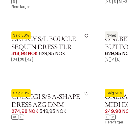
S
XS
S
M
+2
Flere farger
ONLY
ONLY
Salg 50%
Nyhet
ONLICY S/L BOUCLE
ONLBEL
SEQUIN DRESS TLR
BUTTO
314,98 NOK
629,95 NOK
629,95 N
34
38
42
S
M
L
DESSVERRE K
LA OSS VISE
ONLY
ONLY
Salg 50%
Salg 50%
ONLGIGI S/S A-SHAPE
ONLBAR
DRESS AZG DNM
MIDI D
TILFØY NYTT
274,98 NOK
549,95 NOK
249,98 N
Øv vi kan desvæ
XS
S
S
M
videoen.
Flere farger