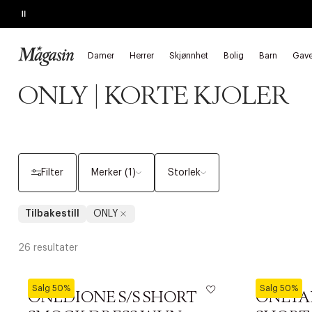
Pause
SALGET SLUTTER I MORGEN
Opptil 60% på massevis av varer
Damer
Herrer
Skjønnhet
Bolig
Barn
Gave
Forside
Damer
Klær ONLY
Kjoler ONLY
Korte kjoler ONLY
ONLY | KORTE KJOLER
Filter
Merker (1)
Storlek
Tilbakestill
ONLY
26 resultater
ONLY
ONLY
Salg 50%
Salg 50%
ONLDIONE S/S SHORT
ONLTA