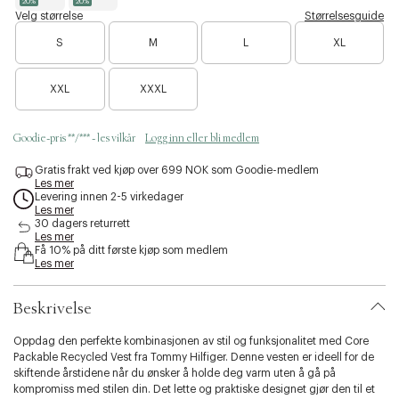
20%
20%
L
52
91 - 96
103 -
58 -
35 - 36
s
D
B
Velg størrelse
Størrelsesguide
108
60
e
l
s
B
s
a
S
M
L
XL
i
a
e
c
XL
54
97 - 101
109 -
60 -
38
b
r
k
r
113
62
i
t
e
s
XXL
XXXL
l
n
k
XXL
56
102 -
114 -
62 -
40
i
o
y
106
118
64
t
e
Goodie-pris **/*** - les vilkår
Logg inn eller bli medlem
y
n
Tommy Hilfiger - Inseam Lengths (Inside Leg)
.
f
Gratis frakt ved kjøp over 699 NOK som Goodie-medlem
v
å
Les mer
a
i
Levering innen 2-5 virkedager
Size Label
Inch
CM
r
g
Les mer
i
30 dagers returrett
j
Crop
28
71
a
Les mer
e
Få 10% på ditt første kjøp som medlem
t
n
Les mer
i
Short
30
76
o
n
Regular
32
81
Beskrivelse
.
s
Tall
34
86
Oppdag den perfekte kombinasjonen av stil og funksjonalitet med Core
e
Packable Recycled Vest fra Tommy Hilfiger. Denne vesten er ideell for de
l
X-Tall
36
91
skiftende årstidene når du ønsker å holde deg varm uten å gå på
e
kompromiss med stilen din. Det lette og praktiske designet gjør den til et
c