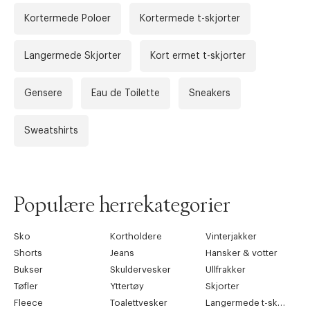
42
8
9
26.5
Kortermede Poloer
Kortermede t-skjorter
43
9
10
27.5
Langermede Skjorter
Kort ermet t-skjorter
44
10
11
28
45
11
12
29
Gensere
Eau de Toilette
Sneakers
46
12
13
29.5
Sweatshirts
Tommy Jeans - Sweaters & T-shirts (CM)
Label
EU Size
Chest
Sleeve
Arms
Populære herrekategorier
XS
44R
88 - 92
61
84 - 85
S
46R
93 - 97
62.5
86 - 87
Sko
Kortholdere
Vinterjakker
Shorts
Jeans
Hansker & votter
M
48R
98 - 102
64
88 - 89
Bukser
Skuldervesker
Ullfrakker
L
50R
103 - 108
65.5
90 - 91
Tøfler
Yttertøy
Skjorter
Fleece
Toalettvesker
Langermede t-skjorter
XL
52R
109 - 114
67
92 - 93