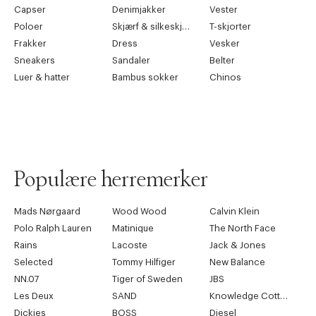
Capser
Denimjakker
Vester
Poloer
XXL
54R
115 - 120
Skjærf & silkeskjærf
68.5
T-skjorter
94 - 95
Frakker
Dress
Vesker
Sneakers
Sandaler
Belter
Luer & hatter
Bambus sokker
Chinos
Populære herremerker
Mads Nørgaard
Wood Wood
Calvin Klein
Polo Ralph Lauren
Matinique
The North Face
Rains
Lacoste
Jack & Jones
Selected
Tommy Hilfiger
New Balance
NN.07
Tiger of Sweden
JBS
Les Deux
SAND
Knowledge Cotton Apparel
Dickies
BOSS
Diesel