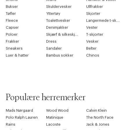
Bukser
Skuldervesker
Ullfrakker
XXL
54R
115 - 120
68.5
94 - 95
Tøfler
Yttertøy
Skjorter
Fleece
Toalettvesker
Langermede t-skjorter
Capser
Denimjakker
Vester
Poloer
Skjærf & silkeskjærf
T-skjorter
Frakker
Dress
Vesker
Sneakers
Sandaler
Belter
Luer & hatter
Bambus sokker
Chinos
Populære herremerker
Mads Nørgaard
Wood Wood
Calvin Klein
Polo Ralph Lauren
Matinique
The North Face
Rains
Lacoste
Jack & Jones