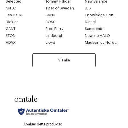
Selected
Tommy Hilfiger
New Balance
NN.07
Tiger of Sweden
JBS
Les Deux
SAND
Knowledge Cotton Apparel
Dickies
BOSS
Diesel
GANT
Fred Perry
Samsonite
ETON
Lindbergh
Newline HALO
ADAX
Lloyd
Magasin du Nord Collection
Vis alle