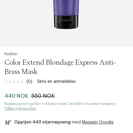
Redken
Color Extend Blondage Express Anti-
Brass Mask
(0)
Skriv en anmeldelse
Ingen
vurdering.
Samme
440 NOK
550 NOK
sidelenke.
Kampanjeprisen gjelder ved kjøp av minst 2 produkter fra samme kampanje.
Vilkår og betingelser
Opptjen 440 stjernepoeng
med
Magasin Goodie