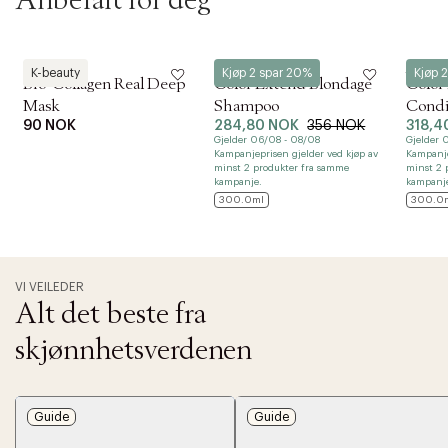
Anbefalt for deg
Biodance
Redken
Redke
K-beauty
Kjøp 2 spar 20%
Kjøp 
Bio-Collagen Real Deep
Color Extend Blondage
Color
Mask
Shampoo
Condi
90 NOK
284,80 NOK
356 NOK
318,4
Gjelder 06/08 - 08/08
Gjelder 
Kampanjeprisen gjelder ved kjøp av
Kampanje
minst 2 produkter fra samme
minst 2 
kampanje.
kampanj
300.0ml
300.0
VI VEILEDER
Alt det beste fra
skjønnhetsverdenen
Guide
Guide