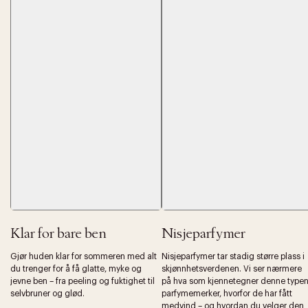
Forrige
Ne
Klar for bare ben
Nisjeparfymer
Gjør huden klar for sommeren med alt
Nisjeparfymer tar stadig større plass i
du trenger for å få glatte, myke og
skjønnhetsverdenen. Vi ser nærmere
jevne ben – fra peeling og fuktighet til
på hva som kjennetegner denne type
selvbruner og glød.
parfymemerker, hvorfor de har fått
medvind – og hvordan du velger den