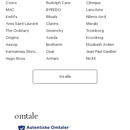
Cosrx
Rudolph Care
Clinique
MAC
BYREDO
Lancôme
Kiehl's
Rituals
Nilens Jord
Yves Saint Laurent
Clarins
Meraki
The Ordinary
Givenchy
Tromborg
Origins
Aveda
Ecooking
Aesop
Biotherm
Elizabeth Arden
Karmameju Skincare
Ouai
Jean Paul Gaultier
Hugo Boss
Armani
NUXE
Vis alle