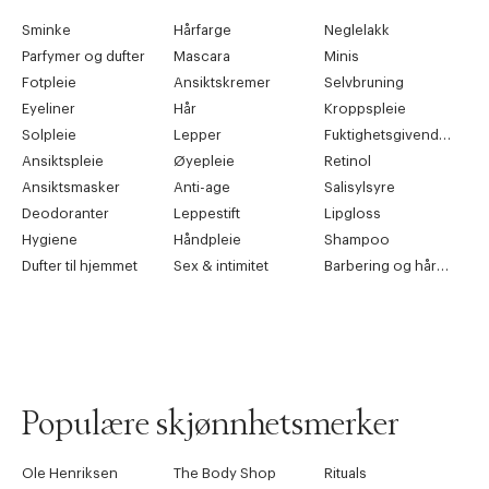
Sminke
Hårfarge
Neglelakk
Parfymer og dufter
Mascara
Minis
Fotpleie
Ansiktskremer
Selvbruning
Eyeliner
Hår
Kroppspleie
Solpleie
Lepper
Fuktighetsgivende pleie
Ansiktspleie
Øyepleie
Retinol
Ansiktsmasker
Anti-age
Salisylsyre
Deodoranter
Leppestift
Lipgloss
Hygiene
Håndpleie
Shampoo
Dufter til hjemmet
Sex & intimitet
Barbering og hårfjerning
Populære skjønnhetsmerker
Ole Henriksen
The Body Shop
Rituals