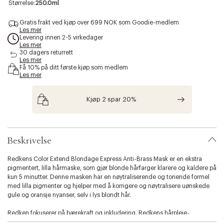
a
Størrelse:
250.0ml
c
c
Gratis frakt ved kjøp over 699 NOK som Goodie-medlem
e
Les mer
Levering innen 2-5 virkedager
s
Les mer
s
30 dagers returrett
i
Les mer
b
Få 10% på ditt første kjøp som medlem
i
Les mer
l
i
Kjøp 2 spar 20%
t
y
.
v
a
Beskrivelse
r
i
Redkens Color Extend Blondage Express Anti-Brass Mask er en ekstra
a
pigmentert, lilla hårmaske, som gjør blonde hårfarger klarere og kaldere på
t
kun 5 minutter. Denne masken har en nøytraliserende og tonende formel
i
med lilla pigmenter og hjelper med å korrigere og nøytralisere uønskede
o
gule og oransje nyanser, selv i lys blondt hår.
n
.
Redken fokuserer på bærekraft og inkludering. Redkens hårpleie-
s
emballasje er resirkulerbar og består av opptil 93 % resirkulert plast.