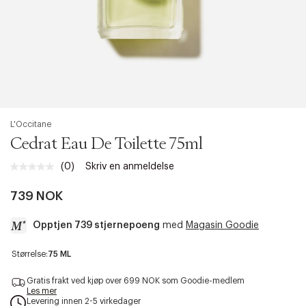
L'Occitane
Cedrat Eau De Toilette 75ml
(0)
Skriv en anmeldelse
Ingen
vurdering.
Samme
739 NOK
sidelenke.
Opptjen 739 stjernepoeng
med
Magasin Goodie
a
Størrelse:
75 ML
c
c
Gratis frakt ved kjøp over 699 NOK som Goodie-medlem
e
Les mer
Levering innen 2-5 virkedager
s