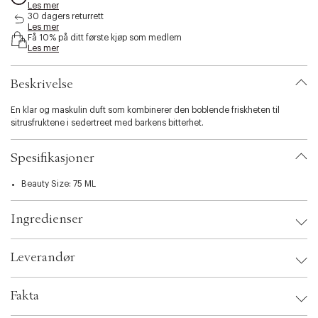
Les mer
s
30 dagers returrett
i
Les mer
b
Få 10% på ditt første kjøp som medlem
i
Les mer
l
i
Beskrivelse
t
y
En klar og maskulin duft som kombinerer den boblende friskheten til
.
sitrusfruktene i sedertreet med barkens bitterhet.
v
a
r
Spesifikasjoner
i
a
Beauty Size: 75 ML
t
i
o
Ingredienser
n
.
s
Leverandør
e
l
Leverandør:
e
Fakta
c
OBS:
Sikkerhetsinstruksjoner: