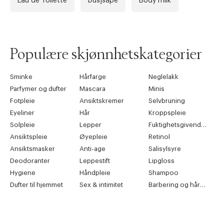
Eau de Toilette
Dusjsåpe
Body milk
Populære skjønnhetskategorier
Sminke
Hårfarge
Neglelakk
Parfymer og dufter
Mascara
Minis
Fotpleie
Ansiktskremer
Selvbruning
Eyeliner
Hår
Kroppspleie
Solpleie
Lepper
Fuktighetsgivende pleie
Ansiktspleie
Øyepleie
Retinol
Ansiktsmasker
Anti-age
Salisylsyre
Deodoranter
Leppestift
Lipgloss
Hygiene
Håndpleie
Shampoo
Dufter til hjemmet
Sex & intimitet
Barbering og hårfjerning