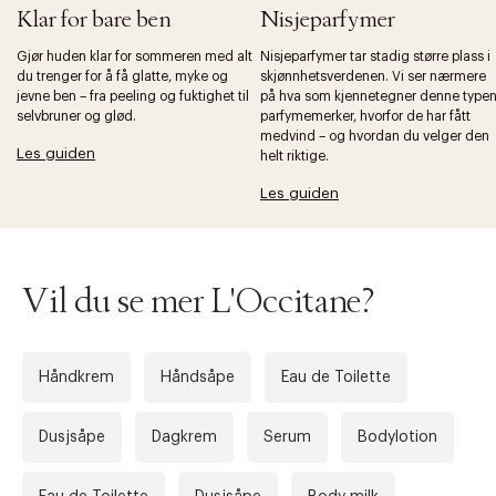
Klar for bare ben
Nisjeparfymer
Gjør huden klar for sommeren med alt
Nisjeparfymer tar stadig større plass i
du trenger for å få glatte, myke og
skjønnhetsverdenen. Vi ser nærmere
jevne ben – fra peeling og fuktighet til
på hva som kjennetegner denne type
Forrige
Ne
selvbruner og glød.
parfymemerker, hvorfor de har fått
medvind – og hvordan du velger den
Les guiden
helt riktige.
Les guiden
Vil du se mer L'Occitane?
Håndkrem
Håndsåpe
Eau de Toilette
Dusjsåpe
Dagkrem
Serum
Bodylotion