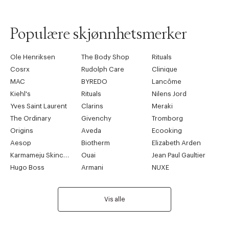
Populære skjønnhetsmerker
Ole Henriksen
The Body Shop
Rituals
Cosrx
Rudolph Care
Clinique
MAC
BYREDO
Lancôme
Kiehl's
Rituals
Nilens Jord
Yves Saint Laurent
Clarins
Meraki
The Ordinary
Givenchy
Tromborg
Origins
Aveda
Ecooking
Aesop
Biotherm
Elizabeth Arden
Karmameju Skincare
Ouai
Jean Paul Gaultier
Hugo Boss
Armani
NUXE
Vis alle