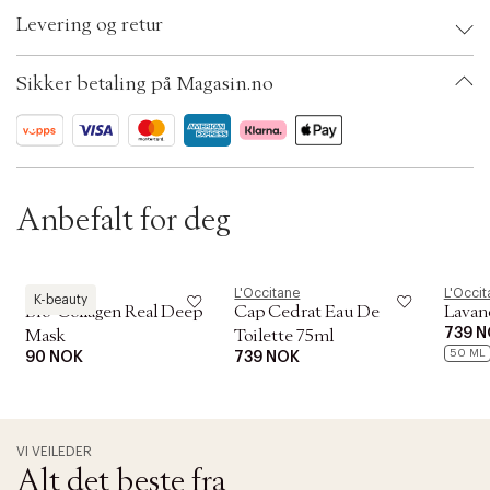
t
Brand:
L'Occitane
i
Levering og retur
EAN: 3253581784686
o
Ax numbers: 03852980
n
SKU: S00249313
Sikker betaling på Magasin.no
ID: ABCL97-0008
Anbefalt for deg
Biodance
L'Occitane
L'Occit
K-beauty
Bio-Collagen Real Deep
Cap Cedrat Eau De
Lavan
739 
Mask
Toilette 75ml
50 ML
90 NOK
739 NOK
VI VEILEDER
Alt det beste fra