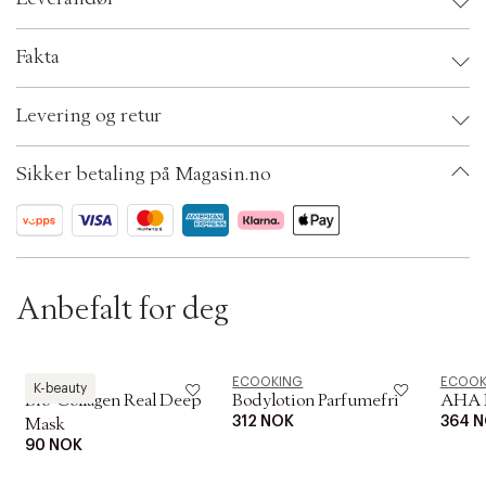
t
i
o
Leverandør:
Fakta
n
Brand:
ECOOKING
Levering og retur
EAN: 5712350501667
Ax numbers: 05144520
SKU: S00466577
Sikker betaling på Magasin.no
ID: ADWF87-0008
OBS:
Anbefalt for deg
Biodance
ECOOKING
ECOOK
K-beauty
Bio-Collagen Real Deep
Bodylotion Parfumefri
AHA B
312 NOK
364 
Mask
90 NOK