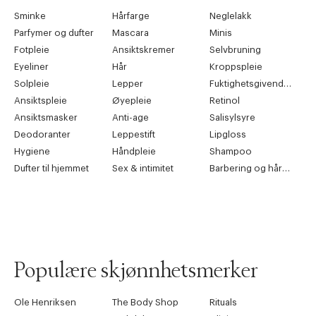
Sminke
Hårfarge
Neglelakk
Parfymer og dufter
Mascara
Minis
Fotpleie
Ansiktskremer
Selvbruning
Eyeliner
Hår
Kroppspleie
Solpleie
Lepper
Fuktighetsgivende pleie
Ansiktspleie
Øyepleie
Retinol
Ansiktsmasker
Anti-age
Salisylsyre
Deodoranter
Leppestift
Lipgloss
Hygiene
Håndpleie
Shampoo
Dufter til hjemmet
Sex & intimitet
Barbering og hårfjerning
Populære skjønnhetsmerker
Ole Henriksen
The Body Shop
Rituals