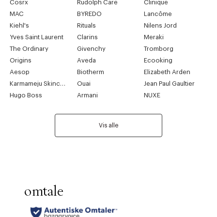
Cosrx
Rudolph Care
Clinique
MAC
BYREDO
Lancôme
Kiehl's
Rituals
Nilens Jord
Yves Saint Laurent
Clarins
Meraki
The Ordinary
Givenchy
Tromborg
Origins
Aveda
Ecooking
Aesop
Biotherm
Elizabeth Arden
Karmameju Skincare
Ouai
Jean Paul Gaultier
Hugo Boss
Armani
NUXE
Vis alle