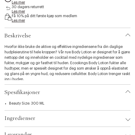
Les mer
s
30 dagers returrett
i
Les mer
b
Få 10% på ditt første kjøp som medlem
i
Les mer
l
i
Beskrivelse
t
y
Hvorfor ikke bruke de aktive og effektive ingrediensene fra din daglige
.
hudpleierutine til hele kroppen? Vår nye Body Lotion er designet for å gjøre
v
nettopp det og inneholder en cocktail med nydelige ingredienser som
a
fukter, mykgjør og gir fasthet til huden. Ecookings Body Lotion fukter alle
r
hudtyper, men er spesielt designet for deg som ønsker å oppnå elastisitet
i
og glans på en yngre hud, og redusere cellulitter. Body Lotion trenger raskt
a
inn i huden.
t
i
o
Spesifikasjoner
n
.
Beauty Size: 300 ML
s
e
Ingredienser
l
e
c
Leverandør