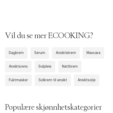
Vil du se mer ECOOKING?
Dagkrem
Serum
Ansiktskrem
Mascara
Forrige
Ne
Ansiktsrens
Solpleie
Nattkrem
Fuktmasker
Solkrem til ansikt
Ansiktsolje
Populære skjønnhetskategorier