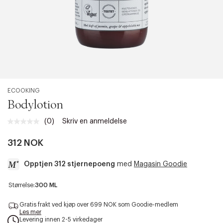
ECOOKING
Bodylotion
(0)
Skriv en anmeldelse
Ingen
vurdering.
Samme
312 NOK
sidelenke.
Opptjen 312 stjernepoeng
med
Magasin Goodie
a
Størrelse:
300 ML
c
c
Gratis frakt ved kjøp over 699 NOK som Goodie-medlem
e
Les mer
Levering innen 2-5 virkedager
s