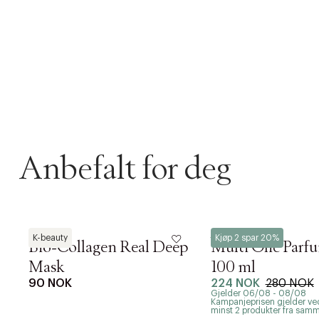
Anbefalt for deg
Biodance
ECOOKING
K-beauty
Kjøp 2 spar 20%
Bio-Collagen Real Deep
Multi Olie Parfu
Mask
100 ml
90 NOK
224 NOK
280 NOK
Gjelder 06/08 - 08/08
Kampanjeprisen gjelder ved
minst 2 produkter fra sam