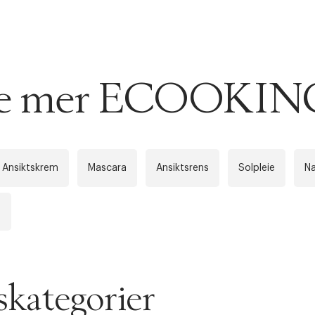
AN IKKE PRODUKTET BLI FUNNET
 VIDEOEN
rakt over 699 NOK for Goodie-medlemmer
 se mer ECOOKIN
 ØNSKE
rre ikke vise dig denne video. Tillad statistiske cookies fo
 innen 2-5 virkedager.
Ansiktskrem
Mascara
Ansiktsrens
Solpleie
N
s returrett
Riktige informasjonskapsler
Lukk
e
å ditt første kjøp som medlem
kategorier