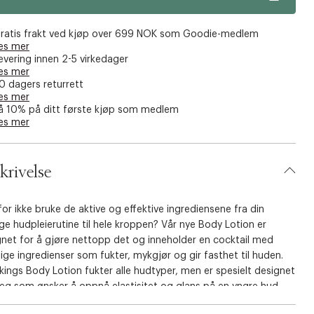
ratis frakt ved kjøp over 699 NOK som Goodie-medlem
es mer
evering innen 2-5 virkedager
es mer
0 dagers returrett
es mer
å 10% på ditt første kjøp som medlem
es mer
krivelse
or ikke bruke de aktive og effektive ingrediensene fra din
ge hudpleierutine til hele kroppen? Vår nye Body Lotion er
gnet for å gjøre nettopp det og inneholder en cocktail med
ige ingredienser som fukter, mykgjør og gir fasthet til huden.
ings Body Lotion fukter alle hudtyper, men er spesielt designet
eg som ønsker å oppnå elastisitet og glans på en yngre hud,
dusere cellulitter. Body Lotion trenger raskt inn i huden.