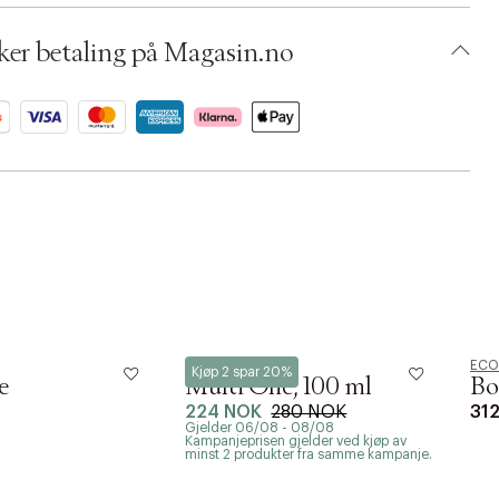
ADSN73-0008
ker betaling på Magasin.no
ECOOKING
ECO
Kjøp 2 spar 20%
e
Multi Olie, 100 ml
Bo
224 NOK
280 NOK
31
Gjelder 06/08 - 08/08
Kampanjeprisen gjelder ved kjøp av
minst 2 produkter fra samme kampanje.