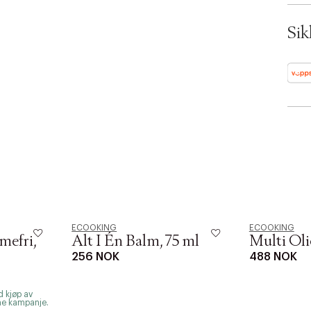
ID: 
Sik
ECOOKING
ECOOKING
mefri,
Alt I Én Balm, 75 ml
Multi Oli
256 NOK
488 NOK
 kjøp av
me kampanje.