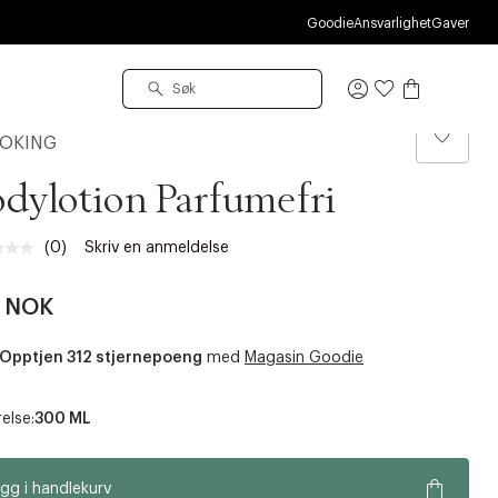
S
Goodie
Ansvarlighet
Gaver
Logg
inn
OKING
dylotion Parfumefri
(0)
Skriv en anmeldelse
Ingen
vurdering.
Samme
2 NOK
sidelenke.
Opptjen 312 stjernepoeng
med
Magasin Goodie
else:
300 ML
gg i handlekurv