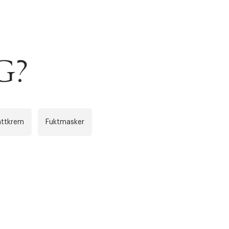
G?
r at kunne se
Neste
attkrem
Fuktmasker