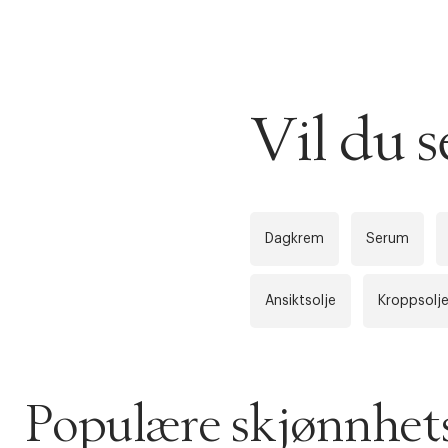
DESSVERRE K
LA OSS VISE
Gratis f
Vil du
TILFØY NYTT
Øv vi kan desvæ
Levering
Forrige
videoen.
Dagkrem
Serum
30 dager
Ansiktsolje
Kroppsolj
Få 10% p
Populære skjønnhets