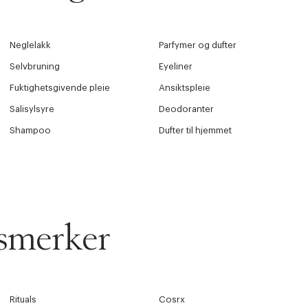
Neglelakk
Parfymer og dufter
Selvbruning
Eyeliner
Fuktighetsgivende pleie
Ansiktspleie
Salisylsyre
Deodoranter
Shampoo
Dufter til hjemmet
smerker
Rituals
Cosrx