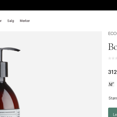
r
Salg
Merker
 oljer
Bodylotion
ECO
Bo
31
Størr
a
c
c
Le