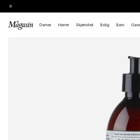
Pause
KJØP 2, SPAR 20%
på hårprodukter
Damer
Herrer
Skjønnhet
Bolig
Barn
Gave
Forside
Skjønnhet
Hudpleie
Kroppspleie
Kremer, lotions &