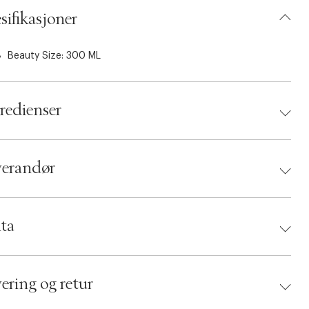
sifikasjoner
Beauty Size: 300 ML
redienser
verandør
randør:
ta
d:
ECOOKING
 5712350501674
ering og retur
umbers: 05094426
 S00457037