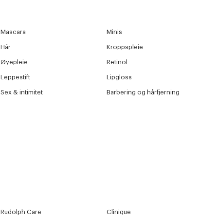
Mascara
Minis
Hår
Kroppspleie
Øyepleie
Retinol
Leppestift
Lipgloss
Sex & intimitet
Barbering og hårfjerning
Rudolph Care
Clinique