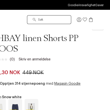
M
Goodie
Ansvarlighet
Gaver
Logg
inn
nd
BAY linen Shorts PP
OOS
(0)
Skriv en anmeldelse
Ingen
vurdering.
Samme
4,30 NOK
449 NOK
sidelenke.
Opptjen 314 stjernepoeng
med
Magasin Goodie
e:
Snow white