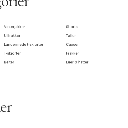
orier
Vinterjakker
Shorts
Ullfrakker
Tøfler
Langermede t-skjorter
Capser
T-skjorter
Frakker
Belter
Luer & hatter
er