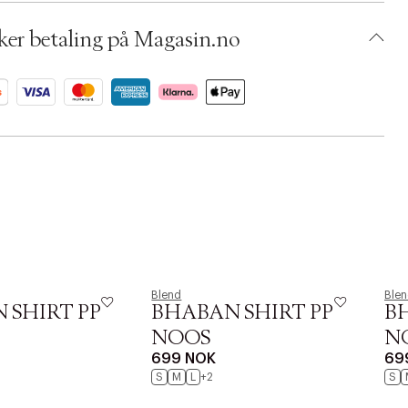
umbers: 06763178, 06763176, 06763177
 S14163280
ker betaling på Magasin.no
BKRS26-19J0
Blend
Ble
 SHIRT PP
BHABAN SHIRT PP
B
NOOS
N
699 NOK
69
S
M
L
+2
S