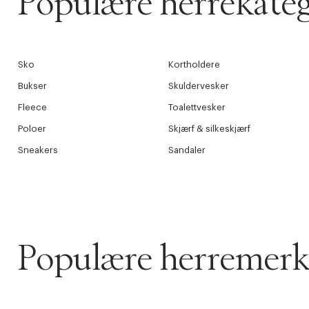
Populære herrekateg
Sko
Kortholdere
Bukser
Skuldervesker
Fleece
Toalettvesker
Poloer
Skjærf & silkeskjærf
Sneakers
Sandaler
Populære herremerk