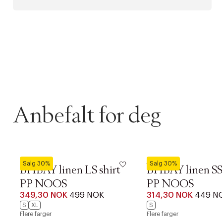
Anbefalt for deg
Blend
Blend
Salg 30%
Salg 30%
BHBAY linen LS shirt
BHBAY linen SS 
PP NOOS
PP NOOS
349,30 NOK
499 NOK
314,30 NOK
449 N
S
XL
S
Flere farger
Flere farger