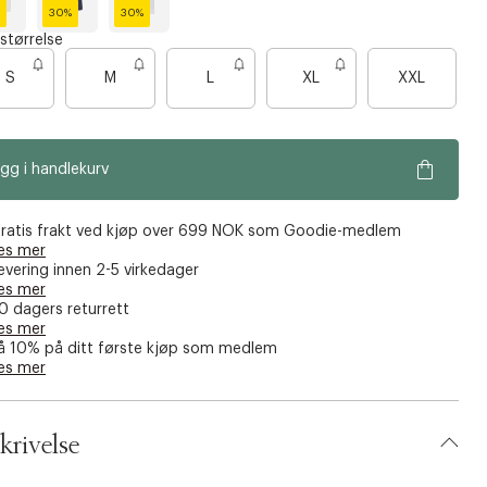
30%
30%
S
D
O
 størrelse
n
r
i
o
e
l
B
S
M
L
XL
XXL
w
s
g
a
w
s
r
h
b
e
r
l
e
u
n
e
e
e
gg i handlekurv
n
s
o
e
ratis frakt ved kjøp over 699 NOK som Goodie-medlem
n
es mer
evering innen 2-5 virkedager
f
es mer
å
0 dagers returrett
i
es mer
å 10% på ditt første kjøp som medlem
g
es mer
j
e
n
krivelse