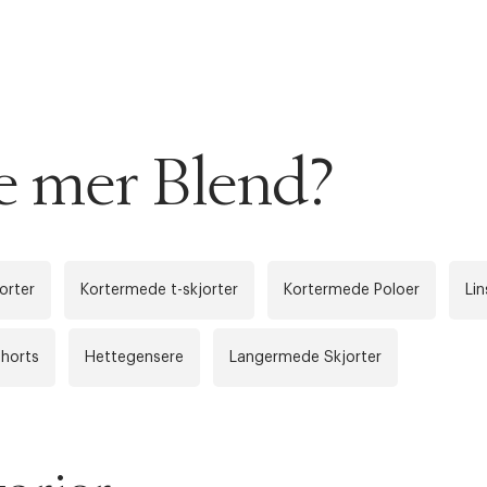
AN IKKE PRODUKTET BLI FUNNET
 VIDEOEN
rakt over 699 NOK for Goodie-medlemmer
se mer Blend?
 ØNSKE
rre ikke vise dig denne video. Tillad statistiske cookies fo
 innen 2-5 virkedager.
s returrett
orter
Kortermede t-skjorter
Kortermede Poloer
Lin
Riktige informasjonskapsler
Lukk
å ditt første kjøp som medlem
horts
Hettegensere
Langermede Skjorter