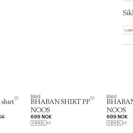
Ax n
SKU:
Sik
ID: 
Blend
Blend
shirt
BHABAN SHIRT PP
BHABAN
NOOS
NOOS
OK
699 NOK
699 NOK
S
M
L
+2
S
M
L
+2