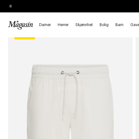
Pause
SALGET SLUTTER I KVELD
Opptil 50% på massevis av varer
Forside
Herrer
Klær
Shorts
Casual shorts
Damer
Herrer
Skjønnhet
Bolig
Barn
Gave
Salg 30%