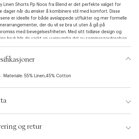
 Linen Shorts Pp Noos fra Blend er det perfekte valget for
e dager når du ønsker å kombinere stil med komfort. Disse
sene er ideelle for både avslappede utflukter og mer formelle
erarrangementer, der du vil se bra ut uten å gå på
romiss med bevegelsesfriheten. Med sitt tidløse design og
dige bruk blir de raskt en uunnværlig del av sommergarderoben
sifikasjoner
tvektsmateriale: Shortsene er laget av en blanding av bomull og
noe som sikrer pusteevne og komfort i varmen.
ktisk passform: Den elastiske midjen med snøring gir en
Materiale: 55% Linen,45% Cotton
erbar og behagelig passform som tilpasser seg kroppen din.
lrent design: De enkle, men elegante detaljene gjør disse
sene lette å style med både T-skjorter og skjorter, noe som
ta
 dem egnet for enhver anledning.
ommergarderoben din et friskt pust med Bhbay Linen Shorts Pp
d:
Blend
 fra Blend, og opplev hvordan de kan forvandle varme dager til
 5715749015592
ering og retur
ge opplevelser.
ing Size: XXL
r: Snow white