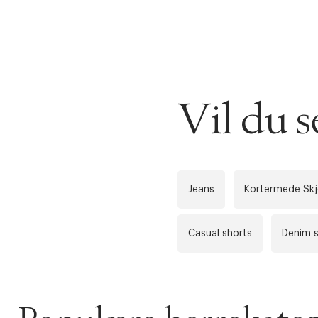
DESSVERRE K
LA OSS VISE
Gratis f
Vil du 
TILFØY NYTT
Øv vi kan desvæ
Levering
Forrige
videoen.
30 dager
Jeans
Kortermede Skj
Få 10% p
Casual shorts
Denim s