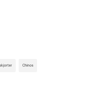
r at kunne se
Neste
skjorter
Chinos