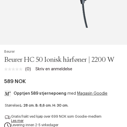
Beurer
Beurer HC 50 Ionisk hårføner | 2200 W
(0)
Skriv en anmeldelse
Ingen
vurdering.
Samme
589 NOK
sidelenke.
Opptjen 589 stjernepoeng
med
Magasin Goodie
a
Størrelse:
L: 28 cm. B: 8,6 cm. H: 30 cm.
c
c
Gratis frakt ved kjøp over 699 NOK som Goodie-medlem
e
Les mer
Levering innen 2-5 virkedager
s