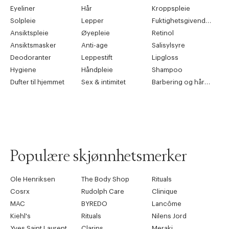
Eyeliner
Hår
Kroppspleie
Solpleie
Lepper
Fuktighetsgivende pleie
Ansiktspleie
Øyepleie
Retinol
Ansiktsmasker
Anti-age
Salisylsyre
Deodoranter
Leppestift
Lipgloss
Hygiene
Håndpleie
Shampoo
Dufter til hjemmet
Sex & intimitet
Barbering og hårfjerning
Populære skjønnhetsmerker
Ole Henriksen
The Body Shop
Rituals
Cosrx
Rudolph Care
Clinique
MAC
BYREDO
Lancôme
Kiehl's
Rituals
Nilens Jord
Yves Saint Laurent
Clarins
Meraki