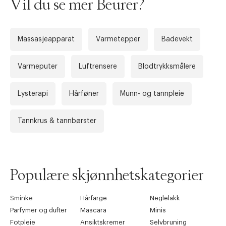
Vil du se mer Beurer?
Massasjeapparat
Varmetepper
Badevekt
Varmeputer
Luftrensere
Blodtrykksmålere
Lysterapi
Hårføner
Munn- og tannpleie
Forrige
Ne
Tannkrus & tannbørster
Populære skjønnhetskategorier
Sminke
Hårfarge
Neglelakk
Parfymer og dufter
Mascara
Minis
Fotpleie
Ansiktskremer
Selvbruning