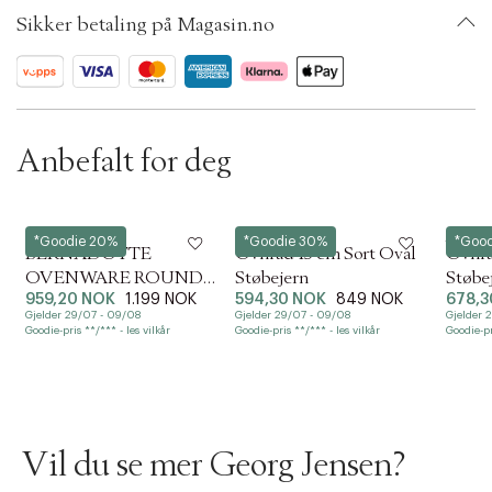
SKU: S14314775
e
Sikker betaling på Magasin.no
ID: BKRR26-0008
c
t
i
o
n
Anbefalt for deg
Georg Jensen
Staub
Staub
*Goodie 20%
*Goodie 30%
*Goo
BERNADOTTE
Ovnfad 15 cm Sort Oval
Ovnfa
OVENWARE ROUND
Støbejern
Støbe
959,20 NOK
1.199 NOK
594,30 NOK
849 NOK
678,3
PORCELAIN
Gjelder 29/07 - 09/08
Gjelder 29/07 - 09/08
Gjelder 
Goodie-pris **/*** - les vilkår
Goodie-pris **/*** - les vilkår
Goodie-pr
Vil du se mer Georg Jensen?