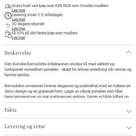
c
Gratis frakt ved kjøp over 699 NOK som Goodie-medlem
e
Les mer
s
Levering innen 2-5 virkedager
s
Les mer
30 dagers returrett
i
Les mer
b
Få 10% på ditt første kjøp som medlem
i
Les mer
l
i
t
Beskrivelse
y
.
Den ikoniske Bernadotte-kolleksjonen utvides nå med vakkert og
v
funksjonelt ovnssikkert porselen – skapt for enhver anledning når venner og
a
familie samles.
r
i
Bernadotte-ovnsserien forener eleganse og praktiskhet med sin tidløse art
a
deco-design og en gripende form. Laget av robust porselen som tåler
t
høye temperaturer og gjør matlagingen enklere. Serien er både ildfast og
i
tåler fryser og kan vaskes i oppvaskmaskin, slik at du kan nyte både
o
matlaging og servering uten problemer.
Fakta
n
.
Brand:
Georg Jensen
s
Levering og retur
EAN: 5713275255345
e
Ax numbers: 06799652
l