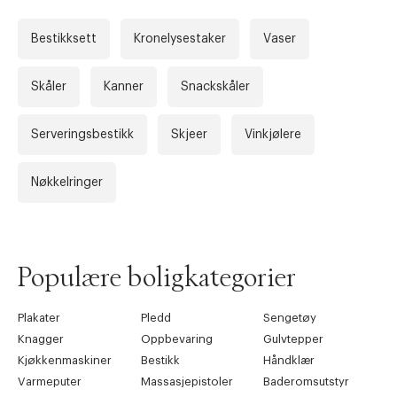
Bestikksett
Kronelysestaker
Vaser
Skåler
Kanner
Snackskåler
Serveringsbestikk
Skjeer
Vinkjølere
Forrige
Ne
Nøkkelringer
Populære boligkategorier
Plakater
Pledd
Sengetøy
Knagger
Oppbevaring
Gulvtepper
Kjøkkenmaskiner
Bestikk
Håndklær
Varmeputer
Massasjepistoler
Baderomsutstyr