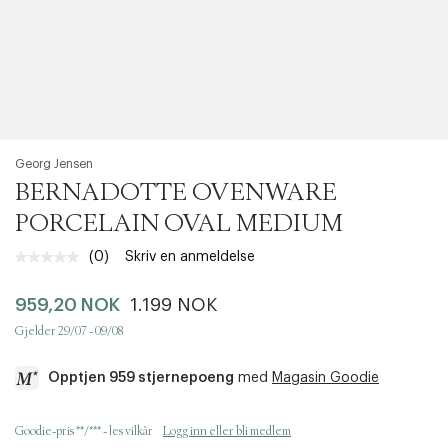
Georg Jensen
BERNADOTTE OVENWARE
PORCELAIN OVAL MEDIUM
(0)
Skriv en anmeldelse
Ingen
vurdering.
Samme
959,20 NOK
1.199 NOK
sidelenke.
Gjelder 29/07 - 09/08
Opptjen 959 stjernepoeng
med
Magasin Goodie
a
Goodie-pris **/*** - les vilkår
Logg inn eller bli medlem
c