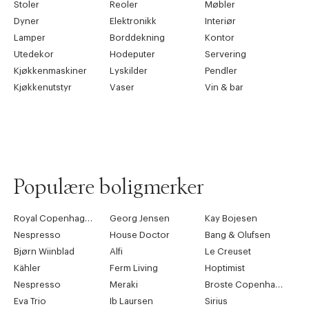
Stoler
Reoler
Møbler
Dyner
Elektronikk
Interiør
Lamper
Borddekning
Kontor
Utedekor
Hodeputer
Servering
Kjøkkenmaskiner
Lyskilder
Pendler
Kjøkkenutstyr
Vaser
Vin & bar
Populære boligmerker
Royal Copenhagen
Georg Jensen
Kay Bojesen
Nespresso
House Doctor
Bang & Olufsen
Bjørn Wiinblad
Alfi
Le Creuset
Kähler
Ferm Living
Hoptimist
Nespresso
Meraki
Broste Copenhagen
Eva Trio
Ib Laursen
Sirius