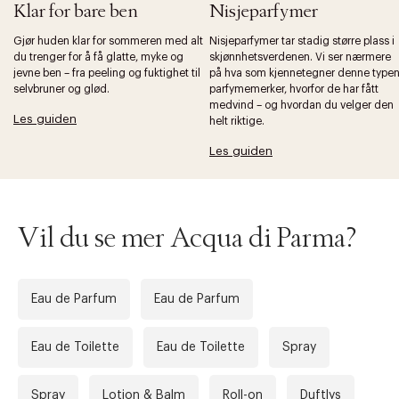
Klar for bare ben
Nisjeparfymer
Gjør huden klar for sommeren med alt
Nisjeparfymer tar stadig større plass i
du trenger for å få glatte, myke og
skjønnhetsverdenen. Vi ser nærmere
jevne ben – fra peeling og fuktighet til
på hva som kjennetegner denne type
selvbruner og glød.
parfymemerker, hvorfor de har fått
Forrige
Ne
medvind – og hvordan du velger den
Les guiden
helt riktige.
Les guiden
Vil du se mer Acqua di Parma?
Eau de Parfum
Eau de Parfum
Eau de Toilette
Eau de Toilette
Spray
Spray
Lotion & Balm
Roll-on
Duftlys