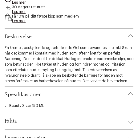
Les mer
s
30 dagers returrett
i
Les mer
b
Få 10% på ditt første kjøp som medlem
i
Les mer
l
i
Beskrivelse
t
y
En kremet, beskyttende og forfriskende Gel som forvandles til et rikt Skum
.
når det kommer i kontakt med huden som løfter håret for en perfekt
v
Barbering. Den er ideell for delikat Hudog inneholder eudermiske oljer, noe
a
som betyr at den ikke tørker ut huden og forhindrer rødhet og irritasjon
r
som etterlater huden myk og behagelig frisk. Tilstedeværelsen av
i
hyaluronsyre bidrar til å skape en beskyttende barriere for huden mot
a
stress forårsaket av barberhøvelen på huden. Den virvlende bevegelsen
t
som observeres ved påføring av produktet løfter håret for en mer presis og
i
effektiv Barberingnoe som reduserer inngrodde Hår .
o
Spesifikasjoner
n
.
Beauty Size: 150 ML
s
e
Fakta
l
e
c
Brand:
Acqua di Parma
Levering og retur
EAN: 8028713520143