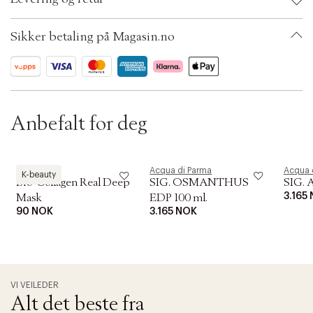
t
i
Ax numbers: 04969356
o
SKU: S00420072
Sikker betaling på Magasin.no
n
ID: ADEN41-0008
Anbefalt for deg
Biodance
Acqua di Parma
Acqua 
K-beauty
Bio-Collagen Real Deep
SIG. OSMANTHUS
SIG. 
3.165
Mask
EDP 100 ml.
90 NOK
3.165 NOK
VI VEILEDER
Alt det beste fra