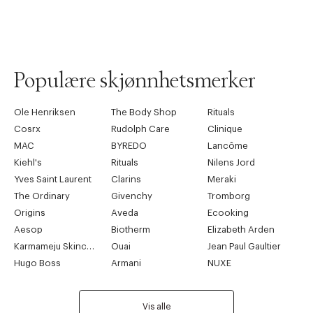
Populære skjønnhetsmerker
Ole Henriksen
The Body Shop
Rituals
Cosrx
Rudolph Care
Clinique
MAC
BYREDO
Lancôme
Kiehl's
Rituals
Nilens Jord
Yves Saint Laurent
Clarins
Meraki
The Ordinary
Givenchy
Tromborg
Origins
Aveda
Ecooking
Aesop
Biotherm
Elizabeth Arden
Karmameju Skincare
Ouai
Jean Paul Gaultier
Hugo Boss
Armani
NUXE
Vis alle