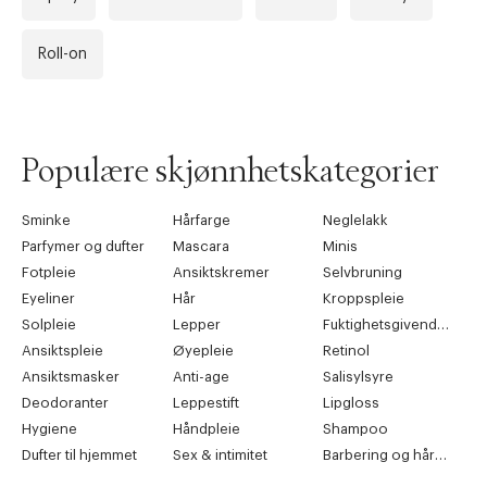
Roll-on
Populære skjønnhetskategorier
Sminke
Hårfarge
Neglelakk
Parfymer og dufter
Mascara
Minis
Fotpleie
Ansiktskremer
Selvbruning
Eyeliner
Hår
Kroppspleie
Solpleie
Lepper
Fuktighetsgivende pleie
Ansiktspleie
Øyepleie
Retinol
Ansiktsmasker
Anti-age
Salisylsyre
Deodoranter
Leppestift
Lipgloss
Hygiene
Håndpleie
Shampoo
Dufter til hjemmet
Sex & intimitet
Barbering og hårfjerning