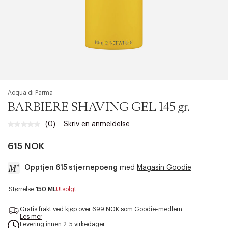
Acqua di Parma
BARBIERE SHAVING GEL 145 gr.
(0)
Skriv en anmeldelse
Ingen
vurdering.
Samme
615 NOK
sidelenke.
Opptjen 615 stjernepoeng
med
Magasin Goodie
a
Størrelse:
150 ML
Utsolgt
c
c
Gratis frakt ved kjøp over 699 NOK som Goodie-medlem
e
Les mer
Levering innen 2-5 virkedager
s