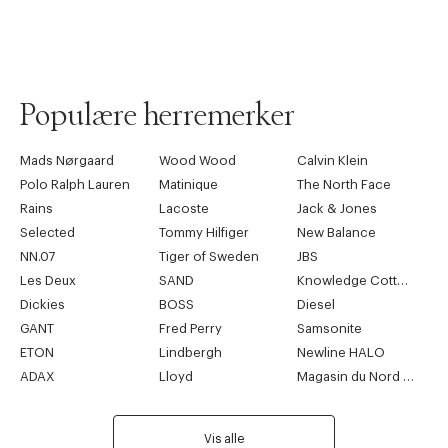
Populære herremerker
Mads Nørgaard
Wood Wood
Calvin Klein
Polo Ralph Lauren
Matinique
The North Face
Rains
Lacoste
Jack & Jones
Selected
Tommy Hilfiger
New Balance
NN.07
Tiger of Sweden
JBS
Les Deux
SAND
Knowledge Cotton Apparel
Dickies
BOSS
Diesel
GANT
Fred Perry
Samsonite
ETON
Lindbergh
Newline HALO
ADAX
Lloyd
Magasin du Nord Collection
Vis alle