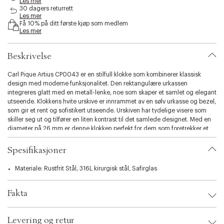
Les mer
i
30 dagers returrett
b
Les mer
Få 10% på ditt første kjøp som medlem
i
Les mer
l
i
t
Beskrivelse
y
.
Carl Pique Artius CP0043 er en stilfull klokke som kombinerer klassisk
v
design med moderne funksjonalitet. Den rektangulære urkassen
a
integreres glatt med en metall-lenke, noe som skaper et samlet og elegant
r
utseende. Klokkens hvite urskive er innrammet av en sølv urkasse og bezel,
i
som gir et rent og sofistikert utseende. Urskiven har tydelige visere som
a
skiller seg ut og tilfører en liten kontrast til det samlede designet. Med en
t
diameter på 26 mm er denne klokken perfekt for dem som foretrekker et
i
diskret, men imponerende tilbehør til håndleddet.
o
Denne klokken er utstyrt med et kvarts urverk, som sikrer presis tidtaking.
Spesifikasjoner
n
Den inkluderer en datovisning for ekstra bekvemmelighet. Carl Pique Artius
.
CP0043 er utstyrt med Swiss Movement, som fremhever dens kvalitets
Materiale: Rustfrit Stål, 316L kirurgisk stål, Safirglas
s
håndverk. Selv om den har en vannbestandighet på 5 ATM, er den best
e
egnet for daglig bruk fremfor vannaktiviteter. Klokken er sikret med en
l
butterfly lås, som gir en behagelig og sikker passform på håndleddet.
Fakta
e
Safirglass beskytter urskiven, noe som bevarer dens klarhet og utseende.
c
Viktige egenskaper
Brand:
Carl Pique
t
26 mm diameter
Levering og retur
EAN: 5740002764962