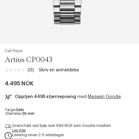
Carl Pique
Artius CP0043
(0)
Skriv en anmeldelse
Ingen
vurdering.
Samme
4.495 NOK
sidelenke.
Opptjen 4495 stjernepoeng
med
Magasin Goodie
a
Farge:
Sølv
Størrelse:
26 mm
c
c
Gratis frakt ved kjøp over 699 NOK som Goodie-medlem
e
Les mer
s
Levering innen 2-5 virkedager
s