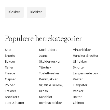
Klokker
Klokker
Forrige
Ne
Populære herrekategorier
Sko
Kortholdere
Vinterjakker
Shorts
Jeans
Hansker & votter
Bukser
Skuldervesker
Ullfrakker
Tøfler
Yttertøy
Skjorter
Fleece
Toalettvesker
Langermede t-skjorter
Capser
Denimjakker
Vester
Poloer
Skjærf & silkeskjærf
T-skjorter
Frakker
Dress
Vesker
Sneakers
Sandaler
Belter
Luer & hatter
Bambus sokker
Chinos