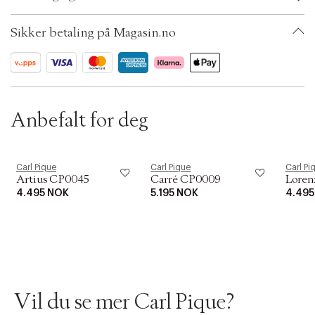
i
Kvarts urverk
Clothing Size: 26 mm
o
Swiss Movement
Color: Sølv
n
Datovisning
Sikker betaling på Magasin.no
Ax numbers: 06792616
5 ATM vannbestandighet
SKU: S14291779
ID: BKOT48-03W4
Anbefalt for deg
Carl Pique
Carl Pique
Carl Pi
Artius CP0045
Carré CP0009
Loren
4.495 NOK
5.195 NOK
4.495
Vil du se mer Carl Pique?