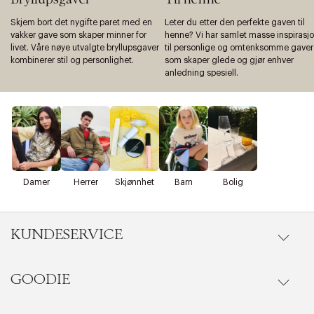
Skjem bort det nygifte paret med en
Leter du etter den perfekte gaven til
vakker gave som skaper minner for
henne? Vi har samlet masse inspirasj
livet. Våre nøye utvalgte bryllupsgaver
til personlige og omtenksomme gaver
kombinerer stil og personlighet.
som skaper glede og gjør enhver
anledning spesiell.
Damer
Herrer
Skjønnhet
Barn
Bolig
KUNDESERVICE
GOODIE
Gå til kundeservice