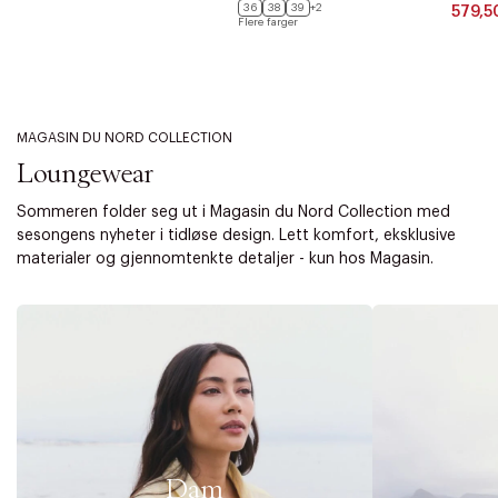
36
38
39
+2
579,5
Flere farger
MAGASIN DU NORD COLLECTION
Loungewear
Sommeren folder seg ut i Magasin du Nord Collection med
sesongens nyheter i tidløse design. Lett komfort, eksklusive
materialer og gjennomtenkte detaljer - kun hos Magasin.
Dam